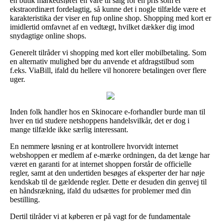
en butik markedsfører en vare til salg for en pris som er
ekstraordinært fordelagtig, så kunne det i nogle tilfælde være et
karakteristika der viser en fup online shop. Shopping med kort er
imidlertid omfavnet af en vedtægt, hvilket dækker dig imod
snydagtige online shops.
Generelt tilråder vi shopping med kort eller mobilbetaling. Som
en alternativ mulighed bør du anvende et afdragstilbud som
f.eks. ViaBill, ifald du hellere vil honorere betalingen over flere
uger.
Inden folk handler hos en Skinocare e-forhandler burde man til
hver en tid studere netshoppens handelsvilkår, det er dog i
mange tilfælde ikke særlig interessant.
En nemmere løsning er at kontrollere hvorvidt internet
webshoppen er medlem af e-mærke ordningen, da det længe har
været en garanti for at internet shoppen forstår de officielle
regler, samt at den undertiden besøges af eksperter der har nøje
kendskab til de gældende regler. Dette er desuden din genvej til
en håndsrækning, ifald du udsættes for problemer med din
bestilling.
Dertil tilråder vi at køberen er på vagt for de fundamentale