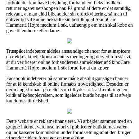
forhold der kan have betydning for handlen, f.eks. hvilken
returneringsret netshoppen har. På grund af dette er det samtidig
relevant, at man altid bibeholder sin ordrekvittering, så man til
enhver tid vil kunne bekræfte sin bestilling af SkinoCare
Hammertå Højre medium 1 stk, uafhængig om man skal købe en
gave til en herre eller dame.
Trustpilot indebærer aldeles anstændige chancer for at inspicere
en række aktuelle konsumenters meninger og derved foreslår vi,
at du verificerer online forhandlerens anmeldelser af SkinoCare
Hammertå Højre medium 1 stk forud for at du køber.
Facebook indebærer på samme måde absolut gunstige chancer
for at få kendskab til online firmaets troværdighed. Desuden er
der mange firmaer på nettet som tilbyder folk at frembringe en
kritik af købsoplevelsen, som ligeledes burde bruges til at afveje
kundernes tilfredshed.
Dette website er reklamefinansieret. Vi arbejder sammen med en
gruppe internet varehuse hvori vi publicerer butikkernes varer,
og indkasserer kommission under forudsætning af at den bruger
vi sender videre foretager en transaktion.