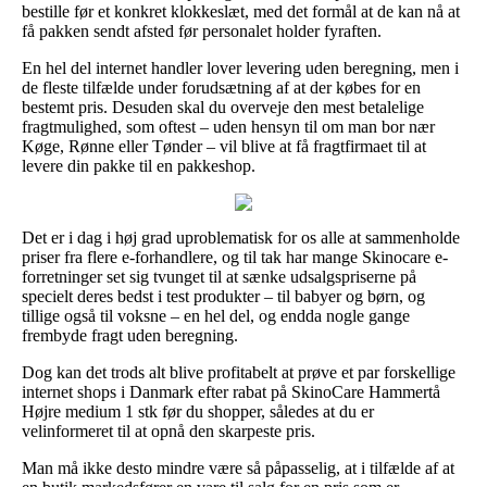
bestille før et konkret klokkeslæt, med det formål at de kan nå at
få pakken sendt afsted før personalet holder fyraften.
En hel del internet handler lover levering uden beregning, men i
de fleste tilfælde under forudsætning af at der købes for en
bestemt pris. Desuden skal du overveje den mest betalelige
fragtmulighed, som oftest – uden hensyn til om man bor nær
Køge, Rønne eller Tønder – vil blive at få fragtfirmaet til at
levere din pakke til en pakkeshop.
Det er i dag i høj grad uproblematisk for os alle at sammenholde
priser fra flere e-forhandlere, og til tak har mange Skinocare e-
forretninger set sig tvunget til at sænke udsalgspriserne på
specielt deres bedst i test produkter – til babyer og børn, og
tillige også til voksne – en hel del, og endda nogle gange
frembyde fragt uden beregning.
Dog kan det trods alt blive profitabelt at prøve et par forskellige
internet shops i Danmark efter rabat på SkinoCare Hammertå
Højre medium 1 stk før du shopper, således at du er
velinformeret til at opnå den skarpeste pris.
Man må ikke desto mindre være så påpasselig, at i tilfælde af at