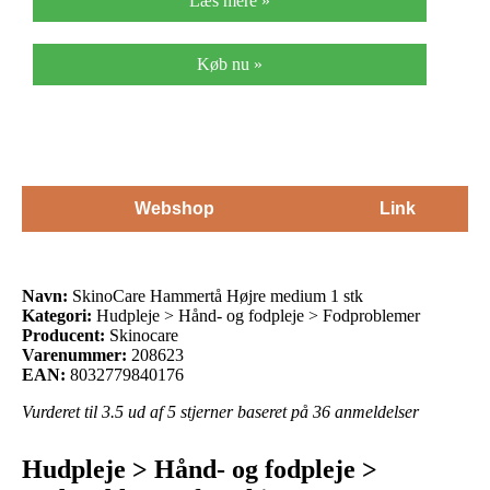
Læs mere »
Køb nu »
Webshop
Link
Navn:
SkinoCare Hammertå Højre medium 1 stk
Kategori:
Hudpleje > Hånd- og fodpleje > Fodproblemer
Producent:
Skinocare
Varenummer:
208623
EAN:
8032779840176
Vurderet til
3.5
ud af 5 stjerner baseret på
36
anmeldelser
Hudpleje > Hånd- og fodpleje >