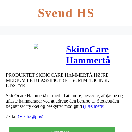
Svend HS
SkinoCare
Hammertå
Højre medium
PRODUKTET SKINOCARE HAMMERTÅ HØJRE
1 stk
MEDIUM ER KLASSIFICERET SOM MEDICINSK
UDSTYR.
SkinOcare Hammertå er med til at lindre, beskytte, afhjælpe og
aflaste hammertæer ved at udrette den berørte tå. Støttepuden
begrænser trykket og beskytter mod gnid
(Læs mere)
77
kr.
(Vis fragtpris)