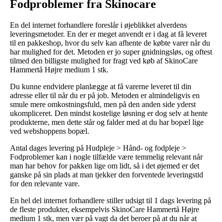
Fodproblemer fra Skinocare
En del internet forhandlere foreslår i øjeblikket alverdens
leveringsmetoder. En der er meget anvendt er i dag at få leveret
til en pakkeshop, hvor du selv kan afhente de købte varer når du
har mulighed for det. Metoden er jo super gnidningsløs, og oftest
tilmed den billigste mulighed for fragt ved køb af SkinoCare
Hammertå Højre medium 1 stk.
Du kunne endvidere planlægge at få varerne leveret til din
adresse eller til når du er på job. Metoden er almindeligvis en
smule mere omkostningsfuld, men på den anden side yderst
ukompliceret. Den mindst kostelige løsning er dog selv at hente
produkterne, men dette står og falder med at du har bopæl lige
ved webshoppens bopæl.
Antal dages levering på Hudpleje > Hånd- og fodpleje >
Fodproblemer kan i nogle tilfælde være temmelig relevant når
man har behov for pakken lige om lidt, så i det øjemed er det
ganske på sin plads at man tjekker den forventede leveringstid
for den relevante vare.
En hel del internet forhandlere stiller udsigt til 1 dags levering på
de fleste produkter, eksempelvis SkinoCare Hammertå Højre
medium 1 stk, men vær på vagt da det beroer på at du når at