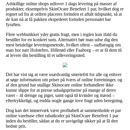
Adskillige online shops udlover 1 dags levering på masser af
produkter, eksempelvis SkinOcare Benefeet 1 par, hvilket dog er
regnet ud fra at ordren placeres forinden et aftalt tidspunkt, så at
de kan nå at få pakken ekspederet forinden personalet har
fyraften.
Flere webbutikker yder gratis fragt, men i reglen kun ifald du
bestiller for en konkret sum. Alternativt bør man udse dig den
mest betalelige leveringsmetode, hvilket oftest – uafhængig om
man bor nær Holstebro, Hillerød eller Faaborg – er at få dem til
at levere din bestilling til et udleveringssted.
Det har vist sig at være usædvanlig smertefrit for alle og enhver
at søge information om priser på tværs af online forretninger, og
af den grund har utallige Skinocare online forhandlere ikke
kunne slippe for at presse udsalgspriserne på mange af deres
varer – til drenge og piger, samt også til kvinder og mænd –
eftertrykkeligt, og endda nogle gange love fragt uden beregning.
Dog kan det immervæk være profitabelt at sammenholde et par
online varehuse efter rabatkoder på SkinOcare Benefeet 1 par
inden du bestiller, sådan at du er usvigeligt sikker på at få den
bedste pris.