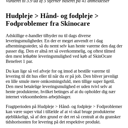
Vurderet til
3.9
ud af 5 stjerner baseret på
41
anmeldelser
Hudpleje > Hånd- og fodpleje >
Fodproblemer fra Skinocare
Adskillige e-handler tilbyder nu til dags diverse
leveringsmuligheder. En der er meget anvendt er i dag
afhentningssteder, så du nemt selv kan hente varerne den dag der
passer dig. Den er altså ret så overkommelig, og oftest tilmed
den mest letkøbte leveringsmulighed ved køb af SkinOcare
Benefeet 1 par.
Du kan lige så vel afveje for og imod at bestille varerne til
levering til dit hus eller til når du er på job. Den bliver jævnligt
en lille smule mere omkostningsfuld, men tillige super ligetil.
Den mest betalelige leveringsmulighed er uden tvivl selv at
hente produkterne, hvilket betinges af at du opholder dig nær
internet virksomhedens arbejdslager.
Fragtperioden på Hudpleje > Hånd- og fodpleje > Fodproblemer
kan være super vital i tilfælde af at vi skal bruge produkterne
øjeblikkeligt, så af den grund er det ret så centralt at du gransker
tidshorisonten for levering på det respektive produkt.