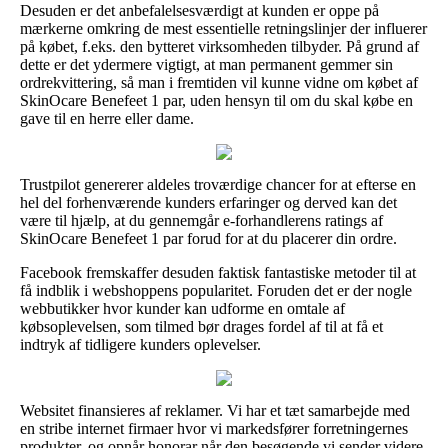
Desuden er det anbefalelsesværdigt at kunden er oppe på
mærkerne omkring de mest essentielle retningslinjer der influerer
på købet, f.eks. den bytteret virksomheden tilbyder. På grund af
dette er det ydermere vigtigt, at man permanent gemmer sin
ordrekvittering, så man i fremtiden vil kunne vidne om købet af
SkinOcare Benefeet 1 par, uden hensyn til om du skal købe en
gave til en herre eller dame.
Trustpilot genererer aldeles troværdige chancer for at efterse en
hel del forhenværende kunders erfaringer og derved kan det
være til hjælp, at du gennemgår e-forhandlerens ratings af
SkinOcare Benefeet 1 par forud for at du placerer din ordre.
Facebook fremskaffer desuden faktisk fantastiske metoder til at
få indblik i webshoppens popularitet. Foruden det er der nogle
webbutikker hvor kunder kan udforme en omtale af
købsoplevelsen, som tilmed bør drages fordel af til at få et
indtryk af tidligere kunders oplevelser.
Websitet finansieres af reklamer. Vi har et tæt samarbejde med
en stribe internet firmaer hvor vi markedsfører forretningernes
produkter, og opnår honorar når den besøgende vi sender videre