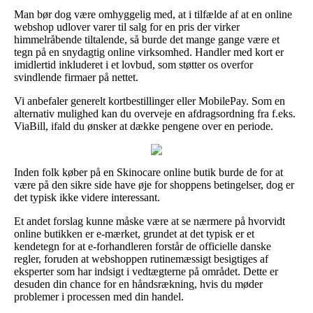
Man bør dog være omhyggelig med, at i tilfælde af at en online
webshop udlover varer til salg for en pris der virker
himmelråbende tiltalende, så burde det mange gange være et
tegn på en snydagtig online virksomhed. Handler med kort er
imidlertid inkluderet i et lovbud, som støtter os overfor
svindlende firmaer på nettet.
Vi anbefaler generelt kortbestillinger eller MobilePay. Som en
alternativ mulighed kan du overveje en afdragsordning fra f.eks.
ViaBill, ifald du ønsker at dække pengene over en periode.
Inden folk køber på en Skinocare online butik burde de for at
være på den sikre side have øje for shoppens betingelser, dog er
det typisk ikke videre interessant.
Et andet forslag kunne måske være at se nærmere på hvorvidt
online butikken er e-mærket, grundet at det typisk er et
kendetegn for at e-forhandleren forstår de officielle danske
regler, foruden at webshoppen rutinemæssigt besigtiges af
eksperter som har indsigt i vedtægterne på området. Dette er
desuden din chance for en håndsrækning, hvis du møder
problemer i processen med din handel.