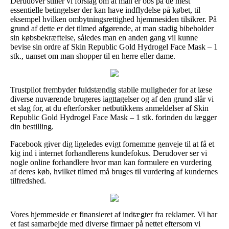
Derudover stiller vi forslag om at man er obs på de mest
essentielle betingelser der kan have indflydelse på købet, til
eksempel hvilken ombytningsrettighed hjemmesiden tilsikrer. På
grund af dette er det tilmed afgørende, at man stadig bibeholder
sin købsbekræftelse, således man en anden gang vil kunne
bevise sin ordre af Skin Republic Gold Hydrogel Face Mask – 1
stk., uanset om man shopper til en herre eller dame.
Trustpilot frembyder fuldstændig stabile muligheder for at læse
diverse nuværende brugeres iagttagelser og af den grund slår vi
et slag for, at du efterforsker netbutikkens anmeldelser af Skin
Republic Gold Hydrogel Face Mask – 1 stk. forinden du lægger
din bestilling.
Facebook giver dig ligeledes evigt fornemme genveje til at få et
kig ind i internet forhandlerens kundefokus. Derudover ser vi
nogle online forhandlere hvor man kan formulere en vurdering
af deres køb, hvilket tilmed må bruges til vurdering af kundernes
tilfredshed.
Vores hjemmeside er finansieret af indtægter fra reklamer. Vi har
et fast samarbejde med diverse firmaer på nettet eftersom vi