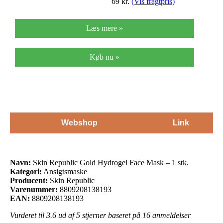
69
kr.
(Vis fragtpris)
Læs mere »
Køb nu »
Webshop
Link
Navn:
Skin Republic Gold Hydrogel Face Mask – 1 stk.
Kategori:
Ansigtsmaske
Producent:
Skin Republic
Varenummer:
8809208138193
EAN:
8809208138193
Vurderet til
3.6
ud af 5 stjerner baseret på
16
anmeldelser