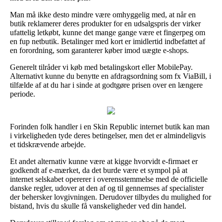
Man må ikke desto mindre være omhyggelig med, at når en
butik reklamerer deres produkter for en udsalgspris der virker
ufattelig letkøbt, kunne det mange gange være et fingerpeg om
en fup netbutik. Betalinger med kort er imidlertid indbefattet af
en forordning, som garanterer køber imod uægte e-shops.
Generelt tilråder vi køb med betalingskort eller MobilePay.
Alternativt kunne du benytte en afdragsordning som fx ViaBill, i
tilfælde af at du har i sinde at godtgøre prisen over en længere
periode.
Forinden folk handler i en Skin Republic internet butik kan man
i virkeligheden tyde deres betingelser, men det er almindeligvis
et tidskrævende arbejde.
Et andet alternativ kunne være at kigge hvorvidt e-firmaet er
godkendt af e-mærket, da det burde være et sympol på at
internet selskabet opererer i overensstemmelse med de officielle
danske regler, udover at den af og til gennemses af specialister
der behersker lovgivningen. Derudover tilbydes du mulighed for
bistand, hvis du skulle få vanskeligheder ved din handel.