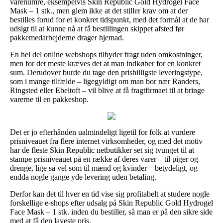
varenumre, eksempelvis Skin Republic Gold Hydrogel Face
Mask – 1 stk., men glem ikke at det stiller krav om at der
bestilles forud for et konkret tidspunkt, med det formål at de har
udsigt til at kunne nå at få bestillingen skippet afsted før
pakkemedarbejderne drager hjemad.
En hel del online webshops tilbyder fragt uden omkostninger,
men for det meste kræves det at man indkøber for en konkret
sum. Derudover burde du tage den prisbilligste leveringstype,
som i mange tilfælde – ligegyldigt om man bor nær Randers,
Ringsted eller Ebeltoft – vil blive at få fragtfirmaet til at bringe
varerne til en pakkeshop.
Det er jo efterhånden ualmindeligt ligetil for folk at vurdere
prisniveauet fra flere internet virksomheder, og med det motiv
har de fleste Skin Republic netbutikker set sig tvunget til at
stampe prisniveauet på en række af deres varer – til piger og
drenge, lige så vel som til mænd og kvinder – betydeligt, og
endda nogle gange yde levering uden betaling.
Derfor kan det til hver en tid vise sig profitabelt at studere nogle
forskellige e-shops efter udsalg på Skin Republic Gold Hydrogel
Face Mask – 1 stk. inden du bestiller, så man er på den sikre side
med at få den laveste pris.