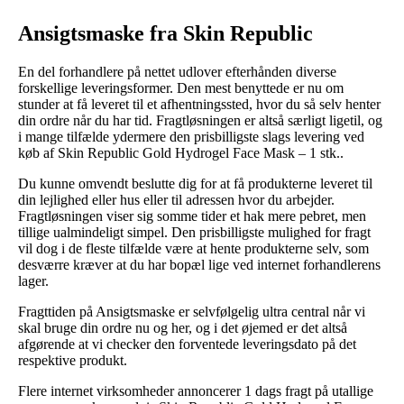
Ansigtsmaske fra Skin Republic
En del forhandlere på nettet udlover efterhånden diverse
forskellige leveringsformer. Den mest benyttede er nu om
stunder at få leveret til et afhentningssted, hvor du så selv henter
din ordre når du har tid. Fragtløsningen er altså særligt ligetil, og
i mange tilfælde ydermere den prisbilligste slags levering ved
køb af Skin Republic Gold Hydrogel Face Mask – 1 stk..
Du kunne omvendt beslutte dig for at få produkterne leveret til
din lejlighed eller hus eller til adressen hvor du arbejder.
Fragtløsningen viser sig somme tider et hak mere pebret, men
tillige ualmindeligt simpel. Den prisbilligste mulighed for fragt
vil dog i de fleste tilfælde være at hente produkterne selv, som
desværre kræver at du har bopæl lige ved internet forhandlerens
lager.
Fragttiden på Ansigtsmaske er selvfølgelig ultra central når vi
skal bruge din ordre nu og her, og i det øjemed er det altså
afgørende at vi checker den forventede leveringsdato på det
respektive produkt.
Flere internet virksomheder annoncerer 1 dags fragt på utallige