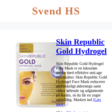
Svend HS
Skin Republic
Gold Hydrogel
Face Mask – 1
Skin Republic Gold Hydrogel
stk.
Face Mask er en luksuriøs
maske med effektive anti-age
egenskaber. Skin Republic Gold
Hydrogel Face Mask reducerer
øjeblikkeligt alderstegn samt
virker løftende og udglattende
på huden, så du får en yngre
udstråling. Masken ind
(Læs
mere)