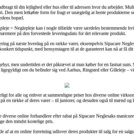
ragt til din lejlighed eller hus eller til adressen hvor du arbejder. Mu
. Den mest letkøbte form for fragt er unægtelig at hente produkterne se
hedens bopæl.
leje > Neglepleje kan i nogle tilfælde være særdeles bestemmende hvis
er nærmere på den forventede leveringsdato for det relevante produkt.
ering på næste hverdag på en række varer, eksempelvis Sipacare Negle
t konkret tidspunkt, med hensynstagen til at de garanteret kan nå at få d
 gebyr, men undertiden er det påkrævet at man køber for en fastsat sum
 – ligegyldigt om du befinder sig ved Aarhus, Ringsted eller Gilleleje – vil
igt for alle og enhver at sammenligne priser hos diverse online virksomh
rne på en række af deres varer – til juniorer, og desuden også til mænd 
e diverse online forhandlere efter rabat på Sipacare Neglesaks manicur
age den mindst kostelige pris.
de af at en online forretning udlover deres produkter til salg for en salg