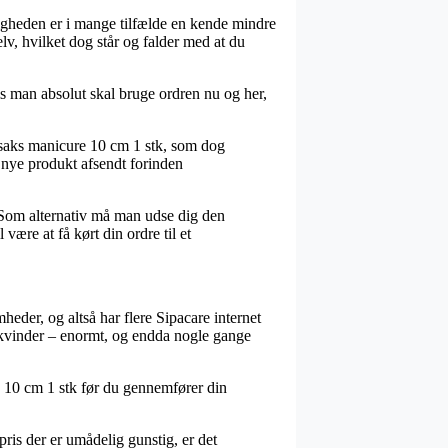
ligheden er i mange tilfælde en kende mindre
lv, hvilket dog står og falder med at du
 man absolut skal bruge ordren nu og her,
saks manicure 10 cm 1 stk, som dog
it nye produkt afsendt forinden
. Som alternativ må man udse dig den
 være at få kørt din ordre til et
eder, og altså har flere Sipacare internet
og kvinder – enormt, og endda nogle gange
e 10 cm 1 stk før du gennemfører din
spris der er umådelig gunstig, er det