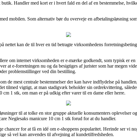
 butik. Handler med kort er i hvert fald en del af en bestemmelse, hvilk
er med mobilen. Som alternativ bør du overveje en afbetalingsløsning som
å nettet kan de til hver en tid betragte virksomhedens forretningsbetin
ollere om internet virksomheden er e-mærke godkendt, som typisk er en i
ver at e-forretningen nu og da besigtiges af jurister som har megen vide
er problemstillinger ved din bestilling.
e om de mest centrale bestemmelser der kan have indflydelse på handlen,
et tilmed vigtigt, at man stadigvæk beholder sin ordrekvittering, således
cm 1 stk, om man er på udkig efter varer til en dame eller herre.
ninger til at tolke en stor gruppe aktuelle konsumenters oplevelser og 
care Neglesaks manicure 10 cm 1 stk forud for at du handler.
 chancer for at få en idé om e-shoppens popularitet. Herinde ser vi nog
ige så vel kan anvendes til afvejning af kundetilfredsheden.