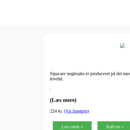
Sipacare neglesaks er produceret på det me
levetid.
.
(Læs mere)
224
kr.
(Vis fragtpris)
Læs mere »
Køb nu »