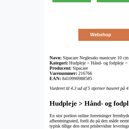
Webshop
Navn:
Sipacare Neglesaks manicure 10 cm 
Kategori:
Hudpleje > Hånd- og fodpleje > 
Producent:
Sipacare
Varenummer:
216766
EAN:
8410990988585
Vurderet til
4.3
ud af 5 stjerner baseret på
4
Hudpleje > Hånd- og fodple
En stor portion online forretninger frembyder
afhentningssted, fordi du på den måde nemt k
typisk tillige den mest prisbevidste leveri