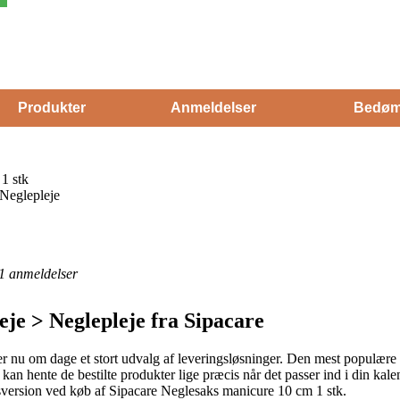
Produkter
Anmeldelser
Bedøm
1 stk
Neglepleje
1
anmeldelser
je > Neglepleje fra Sipacare
 nu om dage et stort udvalg af leveringsløsninger. Den mest populære er f
an hente de bestilte produkter lige præcis når det passer ind i din kalen
ngsversion ved køb af Sipacare Neglesaks manicure 10 cm 1 stk.