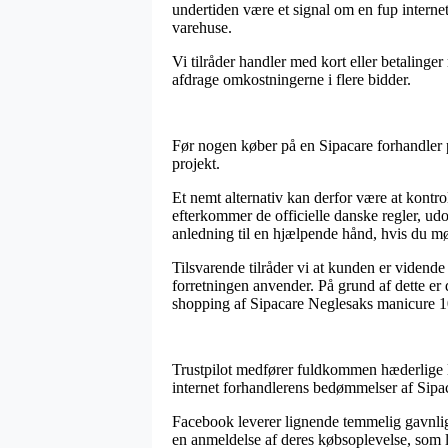
undertiden være et signal om en fup internet
varehuse.
Vi tilråder handler med kort eller betaling
afdrage omkostningerne i flere bidder.
Før nogen køber på en Sipacare forhandler p
projekt.
Et nemt alternativ kan derfor være at kontr
efterkommer de officielle danske regler, udo
anledning til en hjælpende hånd, hvis du mød
Tilsvarende tilråder vi at kunden er vidend
forretningen anvender. På grund af dette er d
shopping af Sipacare Neglesaks manicure 10 
Trustpilot medfører fuldkommen hæderlige løs
internet forhandlerens bedømmelser af Sipa
Facebook leverer lignende temmelig gavnlige
en anmeldelse af deres købsoplevelse, som l