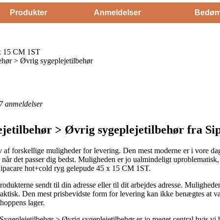
Produkter
Anmeldelser
Bedøm
 x 15 CM 1ST
ehør > Øvrig sygeplejetilbehør
7
anmeldelser
ejetilbehør > Øvrig sygeplejetilbehør fra Si
hav af forskellige muligheder for levering. Den mest moderne er i vore d
 når det passer dig bedst. Muligheden er jo ualmindeligt uproblematisk, 
af Sipacare hot+cold ryg gelepude 45 x 15 CM 1ST.
odukterne sendt til din adresse eller til dit arbejdes adresse. Muligheden 
ktisk. Den mest prisbevidste form for levering kan ikke benægtes at v
shoppens lager.
Sygeplejetilbehør > Øvrig sygeplejetilbehør er jo meget central hvis vi