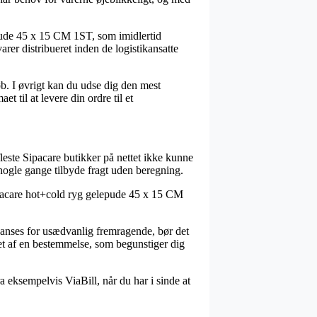
pude 45 x 15 CM 1ST, som imidlertid
arer distribueret inden de logistikansatte
øb. I øvrigt kan du udse dig den mest
et til at levere din ordre til et
fleste Sipacare butikker på nettet ikke kunne
 nogle gange tilbyde fragt uden beregning.
å Sipacare hot+cold ryg gelepude 45 x 15 CM
r anses for usædvanlig fremragende, bør det
et af en bestemmelse, som begunstiger dig
a eksempelvis ViaBill, når du har i sinde at