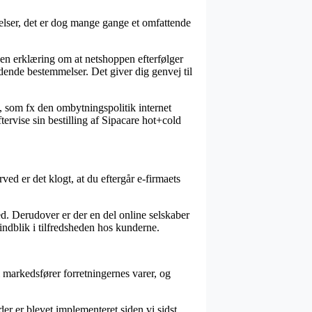
gelser, det er dog mange gange et omfattende
en erklæring om at netshoppen efterfølger
ldende bestemmelser. Det giver dig genvej til
, som fx den ombytningspolitik internet
tervise sin bestilling af Sipacare hot+cold
ed er det klogt, at du eftergår e-firmaets
d. Derudover er der en del online selskaber
indblik i tilfredsheden hos kunderne.
 markedsfører forretningernes varer, og
er er blevet implementeret siden vi sidst