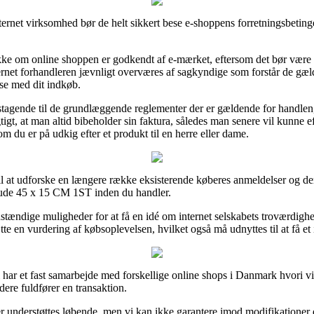
nternet virksomhed bør de helt sikkert bese e-shoppens forretningsbetin
ekke om online shoppen er godkendt af e-mærket, eftersom det bør være 
internet forhandleren jævnligt overværes af sagkyndige som forstår de gæ
lse med dit indkøb.
ynstagende til de grundlæggende reglementer der er gældende for handlen
tigt, at man altid bibeholder sin faktura, således man senere vil kunne ef
 du er på udkig efter et produkt til en herre eller dame.
til at udforske en længere række eksisterende køberes anmeldelser og derv
pude 45 x 15 CM 1ST inden du handler.
tændige muligheder for at få en idé om internet selskabets troværdighe
 en vurdering af købsoplevelsen, hvilket også må udnyttes til at få et 
i har et fast samarbejde med forskellige online shops i Danmark hvori vi
ere fuldfører en transaktion.
r understøttes løbende, men vi kan ikke garantere imod modifikationer d