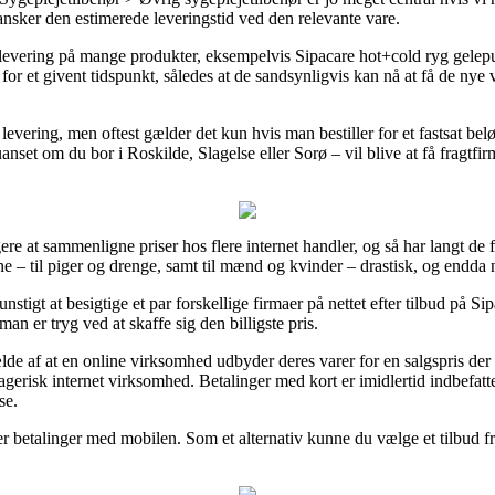
gransker den estimerede leveringstid ved den relevante vare.
 levering på mange produkter, eksempelvis Sipacare hot+cold ryg gele
 for et givent tidspunkt, således at de sandsynligvis kan nå at få de nye v
 levering, men oftest gælder det kun hvis man bestiller for et fastsat bel
anset om du bor i Roskilde, Slagelse eller Sorø – vil blive at få fragtfirma
gere at sammenligne priser hos flere internet handler, og så har langt de 
rne – til piger og drenge, samt til mænd og kvinder – drastisk, og endda
gunstigt at besigtige et par forskellige firmaer på nettet efter tilbud p
an er tryg ved at skaffe sig den billigste pris.
ælde af at en online virksomhed udbyder deres varer for en salgspris de
erisk internet virksomhed. Betalinger med kort er imidlertid indbefatt
se.
r betalinger med mobilen. Som et alternativ kunne du vælge et tilbud fr