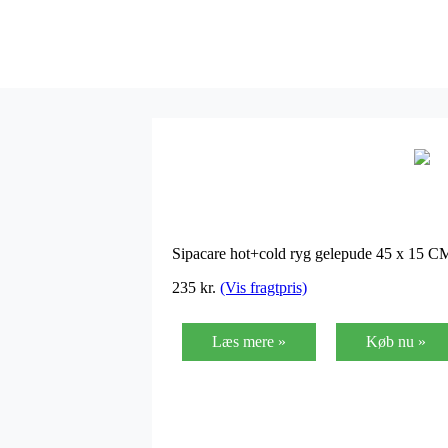
Sipacare hot+cold ryg gelepude 45 x 15 
235
kr.
(Vis fragtpris)
Læs mere »
Køb nu »