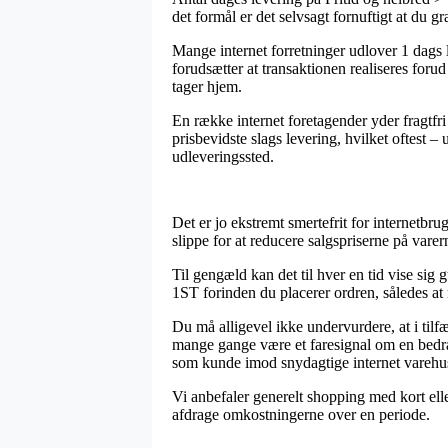
det formål er det selvsagt fornuftigt at du 
Mange internet forretninger udlover 1 dags
forudsætter at transaktionen realiseres forud
tager hjem.
En række internet foretagender yder fragtfri
prisbevidste slags levering, hvilket oftest – u
udleveringssted.
Det er jo ekstremt smertefrit for internetbru
slippe for at reducere salgspriserne på vare
Til gengæld kan det til hver en tid vise sig 
1ST forinden du placerer ordren, således at m
Du må alligevel ikke undervurdere, at i tilf
mange gange være et faresignal om en bedrag
som kunde imod snydagtige internet varehu
Vi anbefaler generelt shopping med kort elle
afdrage omkostningerne over en periode.