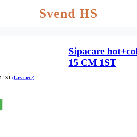
Svend HS
Sipacare hot+co
15 CM 1ST
CM 1ST
(Læs mere)