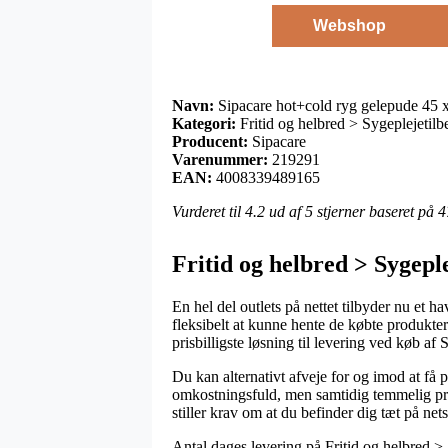
Webshop
Navn:
Sipacare hot+cold ryg gelepude 45
Kategori:
Fritid og helbred > Sygeplejetilb
Producent:
Sipacare
Varenummer:
219291
EAN:
4008339489165
Vurderet til
4.2
ud af 5 stjerner baseret på
4
Fritid og helbred > Sygepl
En hel del outlets på nettet tilbyder nu et 
fleksibelt at kunne hente de købte produkter
prisbilligste løsning til levering ved køb 
Du kan alternativt afveje for og imod at få pr
omkostningsfuld, men samtidig temmelig pra
stiller krav om at du befinder dig tæt på net
Antal dages levering på Fritid og helbred > 