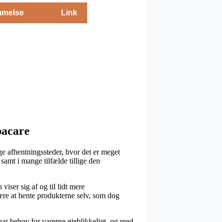
melse
Link
pacare
age afhentningssteder, hvor det er meget
samt i mange tilfælde tillige den
viser sig af og til lidt mere
ære at hente produkterne selv, som dog
 har behov for varerne øjeblikkeligt, og med