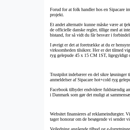
Forud for at folk handler hos en Sipacare i
projekt.
Et andet alternativ kunne måske være at tj
de officielle danske regler, tillige med at 
bistand, for så vidt du får besvær i forbinde
I øvrigt er det at foretrække at du er hens
virksomheden tilsikrer. Her er det tilmed vig
ryg gelepude 45 x 15 CM 1ST, ligegyldigt om
Trustpilot indebærer en del sikre løsninger 
anmeldelser af Sipacare hot+cold ryg gele
Facebook tilbyder endvidere fuldstændig ans
i Danmark som gør det muligt at sammensætte
Websitet finansieres af reklameindtægter. V
tager honorar om de besøgende vi sender vid
Vejledning angående tilbud og e-forretninge