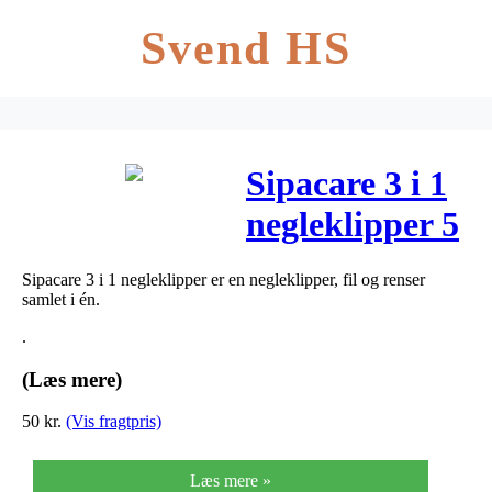
Svend HS
Sipacare 3 i 1
negleklipper 5
cm 1 stk
Sipacare 3 i 1 negleklipper er en negleklipper, fil og renser
samlet i én.
.
(Læs mere)
50
kr.
(Vis fragtpris)
Læs mere »