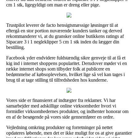
cm 1 stk, ligegyldigt om man er dreng eller pige.
Trustpilot leverer de facto hensigtsmæssige løsninger til at
eftergå en stor portion nuværende kunders tanker og derved
rekommanderer vi, at du gransker online butikkens ratings af
Sipacare 3 i 1 negleklipper 5 cm 1 stk inden du lægger din
bestilling.
Facebook yder endvidere fuldstændig sikre genveje til at få et
kig ind i internet shoppens popularitet. Derudover møder vi en
række internet shops som tilbyder folk at publicere en
bedømmelse af købsoplevelsen, hvilket lige så vel kan tages i
brug til at tage stilling til tilfredsheden hos kunderne.
Vores side er finansieret af indtægter fra reklamer. Vi har
samarbejder med adskillige online virksomheder hvori vi
formidler virksomhedernes produkter, og indhenter honorar om
en af de besøgende på vores side gennemfører en ordre.
Vejledning omkring produkter og forretninger på nettet
opdateres løbende, men det er ikke muligt for os at give garantier