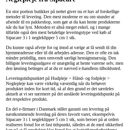
En stor portion butikker på nettet giver nu et hav af forskellige
metoder til levering. Den mest moderne er nu om stunder at
afsende til en pakkeshop, som gør at du kan hente produkterne
når du har lyst. Metoden er altså meget enkel, og i mange
tilfælde også den mest betalelige leveringstype ved køb af
Sipacare 3 i 1 negleklipper 5 cm 1 stk.
Du kunne også afveje for og imod at vælge at få sendt til din
hjemmeadresse eller til dit arbejdes adresse. Den er ofte en tak
mindre prisbillig, men omvendt særligt hensigtsmæssig. Den
billigste leveringsudgave er unægtelig at hente varerne selv, men
den løsning betinges af at du er nærved e-handlens tilholdssted.
Leveringstidspunktet på Hudpleje > Hånd- og fodpleje >
Neglepleje kan være virkelig væsentlig når du behøver
produktet inden for kort tid, så af den grund er det særdeles
aktuelt at vi ser nærmere på det anslåede leveringstidspunkt på
det respektive produkt.
En del e-firmaer i Danmark stiller garanti om levering på
næstkommende hverdag på deres favorit varer, eksempelvis
Sipacare 3 i 1 negleklipper 5 cm 1 stk, som beroer på at orden
realiseres forud for et fast tidspunkt, således at de med sikkerhed
kan nå at få produktet klar forud for at logistikmedarbejderne