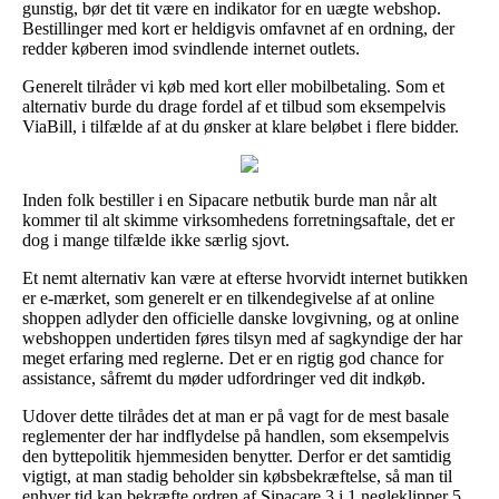
gunstig, bør det tit være en indikator for en uægte webshop.
Bestillinger med kort er heldigvis omfavnet af en ordning, der
redder køberen imod svindlende internet outlets.
Generelt tilråder vi køb med kort eller mobilbetaling. Som et
alternativ burde du drage fordel af et tilbud som eksempelvis
ViaBill, i tilfælde af at du ønsker at klare beløbet i flere bidder.
Inden folk bestiller i en Sipacare netbutik burde man når alt
kommer til alt skimme virksomhedens forretningsaftale, det er
dog i mange tilfælde ikke særlig sjovt.
Et nemt alternativ kan være at efterse hvorvidt internet butikken
er e-mærket, som generelt er en tilkendegivelse af at online
shoppen adlyder den officielle danske lovgivning, og at online
webshoppen undertiden føres tilsyn med af sagkyndige der har
meget erfaring med reglerne. Det er en rigtig god chance for
assistance, såfremt du møder udfordringer ved dit indkøb.
Udover dette tilrådes det at man er på vagt for de mest basale
reglementer der har indflydelse på handlen, som eksempelvis
den byttepolitik hjemmesiden benytter. Derfor er det samtidig
vigtigt, at man stadig beholder sin købsbekræftelse, så man til
enhver tid kan bekræfte ordren af Sipacare 3 i 1 negleklipper 5