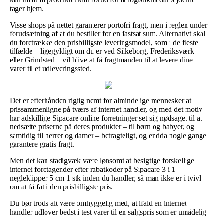
tager hjem.
Visse shops på nettet garanterer portofri fragt, men i reglen under
forudsætning af at du bestiller for en fastsat sum. Alternativt skal
du foretrække den prisbilligste leveringsmodel, som i de fleste
tilfælde – ligegyldigt om du er ved Silkeborg, Frederiksværk
eller Grindsted – vil blive at få fragtmanden til at levere dine
varer til et udleveringssted.
Det er efterhånden rigtig nemt for almindelige mennesker at
prissammenligne på tværs af internet handler, og med det motiv
har adskillige Sipacare online forretninger set sig nødsaget til at
nedsætte priserne på deres produkter – til børn og babyer, og
samtidig til herrer og damer – betragteligt, og endda nogle gange
garantere gratis fragt.
Men det kan stadigvæk være lønsomt at besigtige forskellige
internet foretagender efter rabatkoder på Sipacare 3 i 1
negleklipper 5 cm 1 stk inden du handler, så man ikke er i tvivl
om at få fat i den prisbilligste pris.
Du bør trods alt være omhyggelig med, at ifald en internet
handler udlover bedst i test varer til en salgspris som er umådelig