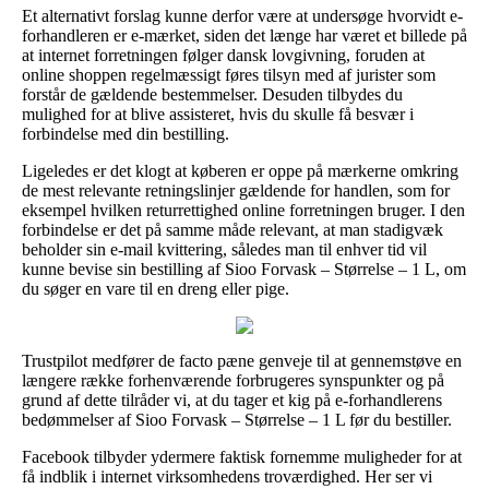
Et alternativt forslag kunne derfor være at undersøge hvorvidt e-
forhandleren er e-mærket, siden det længe har været et billede på
at internet forretningen følger dansk lovgivning, foruden at
online shoppen regelmæssigt føres tilsyn med af jurister som
forstår de gældende bestemmelser. Desuden tilbydes du
mulighed for at blive assisteret, hvis du skulle få besvær i
forbindelse med din bestilling.
Ligeledes er det klogt at køberen er oppe på mærkerne omkring
de mest relevante retningslinjer gældende for handlen, som for
eksempel hvilken returrettighed online forretningen bruger. I den
forbindelse er det på samme måde relevant, at man stadigvæk
beholder sin e-mail kvittering, således man til enhver tid vil
kunne bevise sin bestilling af Sioo Forvask – Størrelse – 1 L, om
du søger en vare til en dreng eller pige.
Trustpilot medfører de facto pæne genveje til at gennemstøve en
længere række forhenværende forbrugeres synspunkter og på
grund af dette tilråder vi, at du tager et kig på e-forhandlerens
bedømmelser af Sioo Forvask – Størrelse – 1 L før du bestiller.
Facebook tilbyder ydermere faktisk fornemme muligheder for at
få indblik i internet virksomhedens troværdighed. Her ser vi