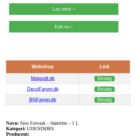
Læs mere »
Køb nu »
Webshop
Link
Malgodt.dk
Besøg
DecoFarver.dk
Besøg
BNFarver.dk
Besøg
Navn:
Sioo Forvask – Størrelse – 1 L
Kategori:
UDENDØRS
Producent: