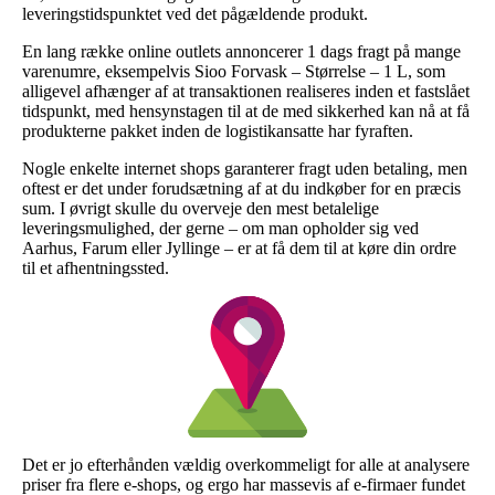
leveringstidspunktet ved det pågældende produkt.
En lang række online outlets annoncerer 1 dags fragt på mange
varenumre, eksempelvis Sioo Forvask – Størrelse – 1 L, som
alligevel afhænger af at transaktionen realiseres inden et fastslået
tidspunkt, med hensynstagen til at de med sikkerhed kan nå at få
produkterne pakket inden de logistikansatte har fyraften.
Nogle enkelte internet shops garanterer fragt uden betaling, men
oftest er det under forudsætning af at du indkøber for en præcis
sum. I øvrigt skulle du overveje den mest betalelige
leveringsmulighed, der gerne – om man opholder sig ved
Aarhus, Farum eller Jyllinge – er at få dem til at køre din ordre
til et afhentningssted.
Det er jo efterhånden vældig overkommeligt for alle at analysere
priser fra flere e-shops, og ergo har massevis af e-firmaer fundet