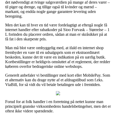
det nødvendigt at tvinge salgsværdien på mange af deres varer –
til piger og drenge, og tillige også til kvinder og mænd –
markant, og endda nogle gange garantere levering uden
beregning.
Men det kan til hver en tid være fordelagtigt at eftergå nogle få
internet handler efter rabatkoder på Sioo Forvask – Størrelse – 1
L forinden du placerer ordren, sådan at man er skråsikker på at
få fat i den skarpeste pris.
Man må blot være omhyggelig med, at ifald en internet shop
frembyder en vare til en udsalgspris som er ekstraordinært
beskeden, kunne det tit være en indikation på en uærlig butik.
Kortbestillinger er heldigvis omsluttet af et reglement, der redder
køberen overfor bedrageriske online webshops.
Generelt anbefaler vi bestillinger med kort eller MobilePay. Som
et alternativ kan du drage nytte af et afdragstilbud som f.eks.
ViaBill, for så vidt du vil betale betalingen ude i fremtiden.
Forud for at folk handler i en forretning på nettet kunne man
principielt granske virksomhedens handelsbetingelser, men det er
oftest ikke videre spændende.