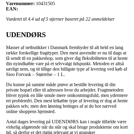
Varenummer:
10431505
EAN:
Vurderet til
4.4
ud af 5 stjerner baseret på
22
anmeldelser
UDENDØRS
Masser af netbutikker i Danmark frembyder til alt held en lang
række forskellige fragttyper. Den mest anvendte er nu til dags at
få sendt til en pakkeshop, som giver dig fleksibiliteten til at hente
din nyindkøbte vare på et selvvalgt tidspunkt. Metoden er altså
særligt nem, og tit tillige den billigste type af levering ved køb af
Sioo Forvask – Størrelse – 1 L.
Du kunne på samme måde prøve at bestille levering til din
private bopæl eller til adressen hvor du arbejder. Fragtmetoden
bliver typisk en lille smule mere omkostningsfuld, men ydermere
ret problemfri. Den mest letkøbte type af levering er dog at hente
pakken selv, men den løsning betinges af at du bor nærved
online shoppens hjemsted.
Antal dages levering på UDENDØRS kan i nogle tilfælde være
virkelig afgørende når du står og skal bruge produkterne om kort
tid, så derfor er det rigtig relevant at vi gransker