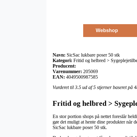
Webshop
Navn:
SicSac lukbare poser 50 stk
Kategori:
Fritid og helbred > Sygeplejetilb
Producent:
Varenummer:
205069
EAN:
4049500987585
Vurderet til
3.5
ud af 5 stjerner baseret på
4
Fritid og helbred > Sygepl
En stor portion shops på nettet foreslår held
gør det muligt at hente dine produkter når de
SicSac lukbare poser 50 stk.