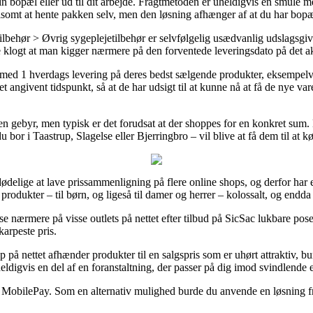
in bopæl eller ud til dit arbejde. Fragtmetoden er uheldigvis en smule 
lsomt at hente pakken selv, men den løsning afhænger af at du har bopæ
tilbehør > Øvrig sygeplejetilbehør er selvfølgelig usædvanlig udslagsg
e klogt at man kigger nærmere på den forventede leveringsdato på det ak
er med 1 hverdags levering på deres bedst sælgende produkter, eksempel
t angivent tidspunkt, så at de har udsigt til at kunne nå at få de nye var
den gebyr, men typisk er det forudsat at der shoppes for en konkret sum
bor i Taastrup, Slagelse eller Bjerringbro – vil blive at få dem til at kør
ødelige at lave prissammenligning på flere online shops, og derfor har en
produkter – til børn, og ligeså til damer og herrer – kolossalt, og endd
e nærmere på visse outlets på nettet efter tilbud på SicSac lukbare pose
karpeste pris.
p på nettet afhænder produkter til en salgspris som er uhørt attraktiv, b
heldigvis en del af en foranstaltning, der passer på dig imod svindlende 
r MobilePay. Som en alternativ mulighed burde du anvende en løsning fra 