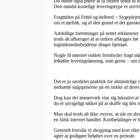
Du burde også prøve at få ordren sendt til d
Den mindst kostelige leveringstype er utviv
Fragttiden på Fritid og helbred > Sygepleje
om et øjeblik, og af den grund er det gansk
Adskillige forretninger på nettet reklamer
trods alt afhænger af at ordren aflægges før e
logistikmedarbejderne drager hjemad.
Nogle få internet outlets frembyder fragt u
letkøbte leveringsløsning, som gerne – om du 
Det er jo særdeles praktisk for almindelige d
nedsætte salgspriserne på en række af deres 
Dog kan det immervæk vise sig lukrativt at s
du er usvigeligt sikker på at skaffe sig den s
Man skal trods alt ikke overse, at når en sho
en falsk internet handler. Kortbetalinger er 
Generelt foreslår vi shopping med kort elle
agter at godtgøre beløbet over en periode.