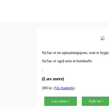
SicSac er en opkastningspose, som er hygiejn
SicSac er også nem at bortskaffe.
.
(Læs mere)
269
kr.
(Vis fragtpris)
Læs mere »
Køb nu »