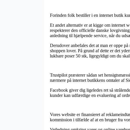
Forinden folk bestiller i en internet butik k
Et andet alternativ er at kigge om internet
respekterer den officielle danske lovgivnin
anledning til hjælpende service, når du udsæ
Derudover anbefales det at man er oppe på 
shoppen lover. På grund af dette er det yderm
lukbare poser 50 stk, ligegyldigt om du skal
Trustpilot præsterer sådan set hensigtsmæssi
nærmere på internet butikkens omtaler af Si
Facebook giver dig ligeledes ret så strålend
kunder kan udfærdige en evaluering af ordrefo
Vores website er finansieret af reklameindtæ
kommission i tilfælde af at en bruger fra vor
Vejledning omkring varer og online varehuse