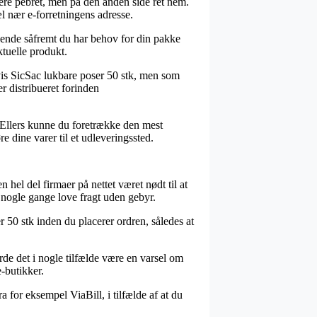
mere pebret, men på den anden side ret nem.
l nær e-forretningens adresse.
ivende såfremt du har behov for din pakke
tuelle produkt.
vis SicSac lukbare poser 50 stk, men som
er distribueret forinden
. Ellers kunne du foretrække den mest
e dine varer til et udleveringssted.
 hel del firmaer på nettet været nødt til at
a nogle gange love fragt uden gebyr.
r 50 stk inden du placerer ordren, således at
urde det i nogle tilfælde være en varsel om
e-butikker.
for eksempel ViaBill, i tilfælde af at du