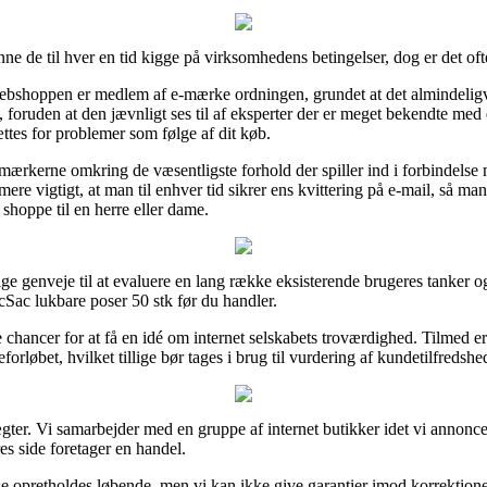
unne de til hver en tid kigge på virksomhedens betingelser, dog er det oft
 webshoppen er medlem af e-mærke ordningen, grundet at det almindeligv
g, foruden at den jævnligt ses til af eksperter der er meget bekendte m
ttes for problemer som følge af dit køb.
mærkerne omkring de væsentligste forhold der spiller ind i forbindelse
ere vigtigt, at man til enhver tid sikrer ens kvittering på e-mail, så ma
 shoppe til en herre eller dame.
ge genveje til at evaluere en lang række eksisterende brugeres tanker og
cSac lukbare poser 50 stk før du handler.
e chancer for at få en idé om internet selskabets troværdighed. Tilmed 
rløbet, hvilket tillige bør tages i brug til vurdering af kundetilfredshe
gter. Vi samarbejder med en gruppe af internet butikker idet vi annonce
es side foretager en handel.
 opretholdes løbende, men vi kan ikke give garantier imod korrektioner