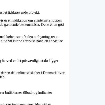
est et tidskrævende projekt.
is er en indikation om at internet shoppen
ed de gældende bestemmelser. Dette er en god
 med købet, som fx den ombytningsret e-
n altid vil kunne eftervise handlen af SicSac
 herved er det prisværdigt, at du kigger
er der en del online selskaber i Danmark hvor
den.
rer butikkernes tilbud, og indhenter
 der er implementeret siden sidste