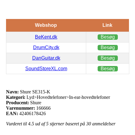
Webshop
Link
BeKent.dk
Besøg
DrumCity.dk
Besøg
DanGuitar.dk
Besøg
SoundStoreXL.com
Besøg
Navn:
Shure SE315-K
Kategori:
Lyd>Hovedtelefoner>In-ear-hovedtelefoner
Producent:
Shure
Varenummer:
166666
EAN:
42406178426
Vurderet til
4.5
ud af 5 stjerner baseret på
30
anmeldelser