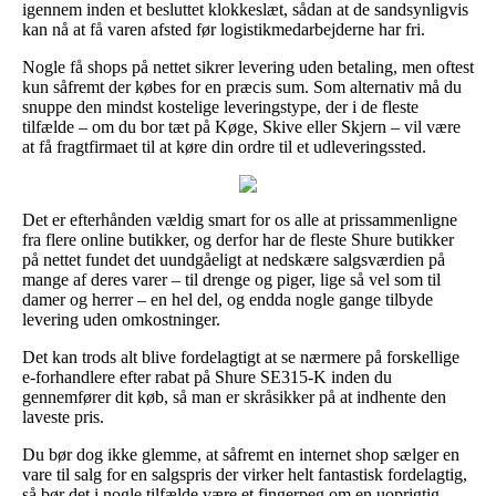
igennem inden et besluttet klokkeslæt, sådan at de sandsynligvis
kan nå at få varen afsted før logistikmedarbejderne har fri.
Nogle få shops på nettet sikrer levering uden betaling, men oftest
kun såfremt der købes for en præcis sum. Som alternativ må du
snuppe den mindst kostelige leveringstype, der i de fleste
tilfælde – om du bor tæt på Køge, Skive eller Skjern – vil være
at få fragtfirmaet til at køre din ordre til et udleveringssted.
Det er efterhånden vældig smart for os alle at prissammenligne
fra flere online butikker, og derfor har de fleste Shure butikker
på nettet fundet det uundgåeligt at nedskære salgsværdien på
mange af deres varer – til drenge og piger, lige så vel som til
damer og herrer – en hel del, og endda nogle gange tilbyde
levering uden omkostninger.
Det kan trods alt blive fordelagtigt at se nærmere på forskellige
e-forhandlere efter rabat på Shure SE315-K inden du
gennemfører dit køb, så man er skråsikker på at indhente den
laveste pris.
Du bør dog ikke glemme, at såfremt en internet shop sælger en
vare til salg for en salgspris der virker helt fantastisk fordelagtig,
så bør det i nogle tilfælde være et fingerpeg om en uoprigtig