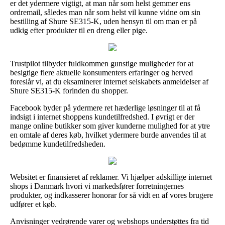
er det ydermere vigtigt, at man når som helst gemmer ens
ordremail, således man når som helst vil kunne vidne om sin
bestilling af Shure SE315-K, uden hensyn til om man er på
udkig efter produkter til en dreng eller pige.
Trustpilot tilbyder fuldkommen gunstige muligheder for at
besigtige flere aktuelle konsumenters erfaringer og herved
foreslår vi, at du eksaminerer internet selskabets anmeldelser af
Shure SE315-K forinden du shopper.
Facebook byder på ydermere ret hæderlige løsninger til at få
indsigt i internet shoppens kundetilfredshed. I øvrigt er der
mange online butikker som giver kunderne mulighed for at ytre
en omtale af deres køb, hvilket ydermere burde anvendes til at
bedømme kundetilfredsheden.
Websitet er finansieret af reklamer. Vi hjælper adskillige internet
shops i Danmark hvori vi markedsfører forretningernes
produkter, og indkasserer honorar for så vidt en af vores brugere
udfører et køb.
Anvisninger vedrørende varer og webshops understøttes fra tid