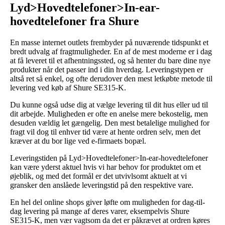
Lyd>Hovedtelefoner>In-ear-
hovedtelefoner fra Shure
En masse internet outlets frembyder på nuværende tidspunkt et
bredt udvalg af fragtmuligheder. En af de mest moderne er i dag
at få leveret til et afhentningssted, og så henter du bare dine nye
produkter når det passer ind i din hverdag. Leveringstypen er
altså ret så enkel, og ofte derudover den mest letkøbte metode til
levering ved køb af Shure SE315-K.
Du kunne også udse dig at vælge levering til dit hus eller ud til
dit arbejde. Muligheden er ofte en anelse mere bekostelig, men
desuden vældig let gængelig. Den mest betalelige mulighed for
fragt vil dog til enhver tid være at hente ordren selv, men det
kræver at du bor lige ved e-firmaets bopæl.
Leveringstiden på Lyd>Hovedtelefoner>In-ear-hovedtelefoner
kan være yderst aktuel hvis vi har behov for produktet om et
øjeblik, og med det formål er det utvivlsomt aktuelt at vi
gransker den anslåede leveringstid på den respektive vare.
En hel del online shops giver løfte om muligheden for dag-til-
dag levering på mange af deres varer, eksempelvis Shure
SE315-K, men vær vagtsom da det er påkrævet at ordren køres