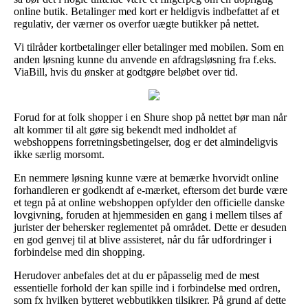
online butik. Betalinger med kort er heldigvis indbefattet af et
regulativ, der værner os overfor uægte butikker på nettet.
Vi tilråder kortbetalinger eller betalinger med mobilen. Som en
anden løsning kunne du anvende en afdragsløsning fra f.eks.
ViaBill, hvis du ønsker at godtgøre beløbet over tid.
Forud for at folk shopper i en Shure shop på nettet bør man når
alt kommer til alt gøre sig bekendt med indholdet af
webshoppens forretningsbetingelser, dog er det almindeligvis
ikke særlig morsomt.
En nemmere løsning kunne være at bemærke hvorvidt online
forhandleren er godkendt af e-mærket, eftersom det burde være
et tegn på at online webshoppen opfylder den officielle danske
lovgivning, foruden at hjemmesiden en gang i mellem tilses af
jurister der behersker reglementet på området. Dette er desuden
en god genvej til at blive assisteret, når du får udfordringer i
forbindelse med din shopping.
Herudover anbefales det at du er påpasselig med de mest
essentielle forhold der kan spille ind i forbindelse med ordren,
som fx hvilken bytteret webbutikken tilsikrer. På grund af dette