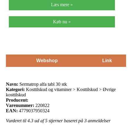
Læs mere »
Køb nu »
Webshop
Link
Navn:
Sermatrop alfa tabl 30 stk
Kategori:
Kosttilskud og vitaminer > Kosttilskud > Øvrige
kosttilskud
Producent:
Varenummer:
220822
EAN:
4779037950324
Vurderet til
4.3
ud af 5 stjerner baseret på
3
anmeldelser