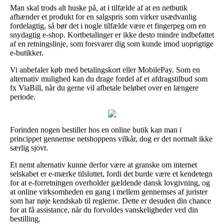
Man skal trods alt huske på, at i tilfælde af at en netbutik
afhænder et produkt for en salgspris som virker usædvanlig
fordelagtig, så bør det i nogle tilfælde være et fingerpeg om en
snydagtig e-shop. Kortbetalinger er ikke desto mindre indbefattet
af en retningslinje, som forsvarer dig som kunde imod uoprigtige
e-butikker.
Vi anbefaler køb med betalingskort eller MobilePay. Som en
alternativ mulighed kan du drage fordel af et afdragstilbud som
fx ViaBill, når du gerne vil afbetale beløbet over en længere
periode.
Forinden nogen bestiller hos en online butik kan man i
princippet gennemse netshoppens vilkår, dog er det normalt ikke
særlig sjovt.
Et nemt alternativ kunne derfor være at granske om internet
selskabet er e-mærke tilsluttet, fordi det burde være et kendetegn
for at e-forretningen overholder gældende dansk lovgivning, og
at online virksomheden en gang i mellem gennemses af jurister
som har nøje kendskab til reglerne. Dette er desuden din chance
for at få assistance, når du forvoldes vanskeligheder ved din
bestilling.