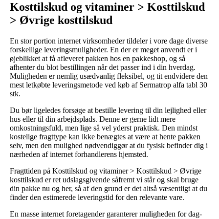
Kosttilskud og vitaminer > Kosttilskud
> Øvrige kosttilskud
En stor portion internet virksomheder tildeler i vore dage diverse
forskellige leveringsmuligheder. En der er meget anvendt er i
øjeblikket at få afleveret pakken hos en pakkeshop, og så
afhenter du blot bestillingen når det passer ind i din hverdag.
Muligheden er nemlig usædvanlig fleksibel, og tit endvidere den
mest letkøbte leveringsmetode ved køb af Sermatrop alfa tabl 30
stk.
Du bør ligeledes forsøge at bestille levering til din lejlighed eller
hus eller til din arbejdsplads. Denne er gerne lidt mere
omkostningsfuld, men lige så vel yderst praktisk. Den mindst
kostelige fragttype kan ikke benægtes at være at hente pakken
selv, men den mulighed nødvendiggør at du fysisk befinder dig i
nærheden af internet forhandlerens hjemsted.
Fragttiden på Kosttilskud og vitaminer > Kosttilskud > Øvrige
kosttilskud er ret udslagsgivende såfremt vi står og skal bruge
din pakke nu og her, så af den grund er det altså væsentligt at du
finder den estimerede leveringstid for den relevante vare.
En masse internet foretagender garanterer muligheden for dag-