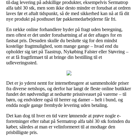
til-dag levering på adskillige produkter, eksempelvis Sermatrop
alfa tabl 30 stk, men som ikke desto mindre er forudsat at ordren
laves før et aftalt tidspunkt, så de med sikkerhed kan nå at få dit
nye produkt på posthuset før pakkemedarbejderne får fri.
En række online forhandlere byder på fragt uden beregning,
men oftest er det under forudsætning af at der aftages for en
fastsat pris. Desuden skulle du beslutte sig for den mindst
kostelige fragtmulighed, som mange gange – hvad end du
opholder sig tæt på Taastrup, Nykøbing Falster eller Støvring –
er at få fragtfirmaet til at bringe din bestilling til et
udleveringssted.
Det er jo yderst nemt for internetbrugere at sammenholde priser
fra diverse netshops, og derfor har langt de fleste online butikker
fundet det nødvendigt at nedsætte prisniveauet på varerne – til
børn, og endvidere også til herrer og damer – helt i bund, og
endda nogle gange frembyde levering uden betaling.
Det kan dog til hver en tid være lønnende at prøve nogle e-
forretninger efter rabat på Sermatrop alfa tabl 30 stk forinden du
køber, således at man er velinformeret til at modtage den
prisbilligste pris.