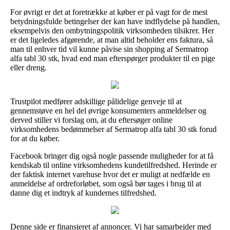
For øvrigt er det at foretrække at køber er på vagt for de mest
betydningsfulde betingelser der kan have indflydelse på handlen,
eksempelvis den ombytningspolitik virksomheden tilsikrer. Her
er det ligeledes afgørende, at man altid beholder ens faktura, så
man til enhver tid vil kunne påvise sin shopping af Sermatrop
alfa tabl 30 stk, hvad end man efterspørger produkter til en pige
eller dreng.
Trustpilot medfører adskillige pålidelige genveje til at
gennemstøve en hel del øvrige konsumenters anmeldelser og
derved stiller vi forslag om, at du eftersøger online
virksomhedens bedømmelser af Sermatrop alfa tabl 30 stk forud
for at du køber.
Facebook bringer dig også nogle passende muligheder for at få
kendskab til online virksomhedens kundetilfredshed. Herinde er
der faktisk internet varehuse hvor det er muligt at nedfælde en
anmeldelse af ordreforløbet, som også bør tages i brug til at
danne dig et indtryk af kundernes tilfredshed.
Denne side er finansieret af annoncer. Vi har samarbejder med