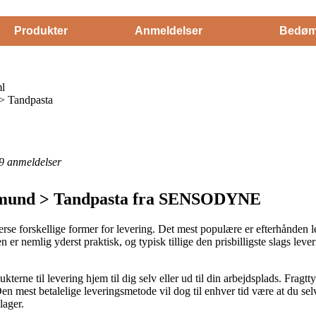
Produkter
Anmeldelser
Bedøm
ml
> Tandpasta
9
anmeldelser
og mund > Tandpasta fra SENSODYNE
verse forskellige former for levering. Det mest populære er efterhånden 
Den er nemlig yderst praktisk, og typisk tillige den prisbilligste slags l
kterne til levering hjem til dig selv eller ud til din arbejdsplads. Frag
n mest betalelige leveringsmetode vil dog til enhver tid være at du se
lager.