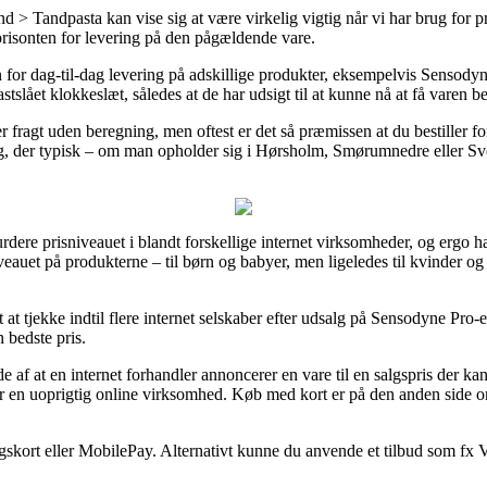
 > Tandpasta kan vise sig at være virkelig vigtig når vi har brug for p
orisonten for levering på den pågældende vare.
 for dag-til-dag levering på adskillige produkter, eksempelvis Sensody
fastslået klokkeslæt, således at de har udsigt til at kunne nå at få varen be
 fragt uden beregning, men oftest er det så præmissen at du bestiller fo
ng, der typisk – om man opholder sig i Hørsholm, Smørumnedre eller Sven
vurdere prisniveauet i blandt forskellige internet virksomheder, og er
niveauet på produkterne – til børn og babyer, men ligeledes til kvinder 
gt at tjekke indtil flere internet selskaber efter udsalg på Sensodyne Pro-
n bedste pris.
 af at en internet forhandler annoncerer en vare til en salgspris der kan 
r en uoprigtig online virksomhed. Køb med kort er på den anden side omf
skort eller MobilePay. Alternativt kunne du anvende et tilbud som fx Vi