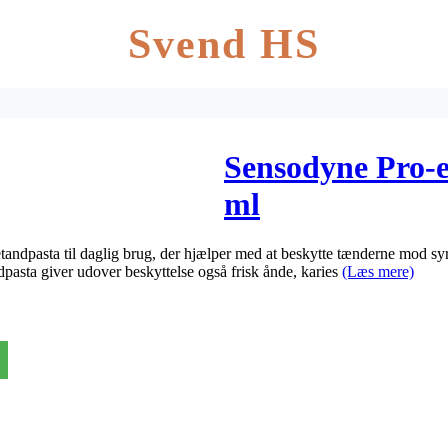
Svend HS
Sensodyne Pro-e
ml
andpasta til daglig brug, der hjælper med at beskytte tænderne mod syre
asta giver udover beskyttelse også frisk ånde, karies
(Læs mere)