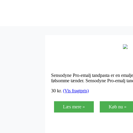
Sensodyne Pro-emalj tandpasta er en emaljet
følsomme tænder. Sensodyne Pro-emalj tandp
30
kr.
(Vis fragtpris)
Læs mere »
Køb nu »