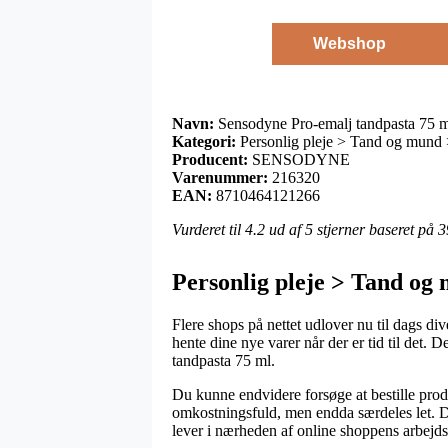
Webshop
Navn:
Sensodyne Pro-emalj tandpasta 75 
Kategori:
Personlig pleje > Tand og mund 
Producent:
SENSODYNE
Varenummer:
216320
EAN:
8710464121266
Vurderet til
4.2
ud af 5 stjerner baseret på
3
Personlig pleje > Tand 
Flere shops på nettet udlover nu til dags di
hente dine nye varer når der er tid til det. 
tandpasta 75 ml.
Du kunne endvidere forsøge at bestille produ
omkostningsfuld, men endda særdeles let. De
lever i nærheden af online shoppens arbejds