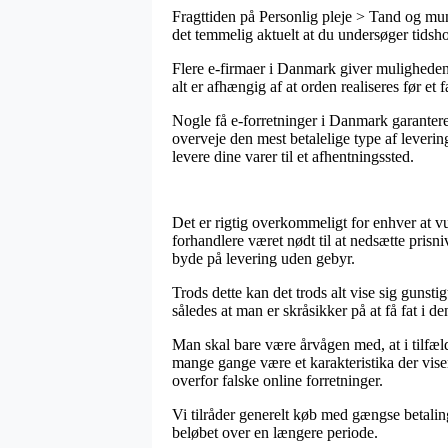
Fragttiden på Personlig pleje > Tand og mund
det temmelig aktuelt at du undersøger tidsh
Flere e-firmaer i Danmark giver muligheden
alt er afhængig af at orden realiseres før et 
Nogle få e-forretninger i Danmark garanterer
overveje den mest betalelige type af leveri
levere dine varer til et afhentningssted.
Det er rigtig overkommeligt for enhver at 
forhandlere været nødt til at nedsætte pris
byde på levering uden gebyr.
Trods dette kan det trods alt vise sig gunsti
således at man er skråsikker på at få fat i de
Man skal bare være årvågen med, at i tilfælde
mange gange være et karakteristika der vise
overfor falske online forretninger.
Vi tilråder generelt køb med gængse betaling
beløbet over en længere periode.