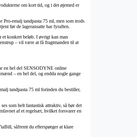
rodukterne om kort tid, og i det øjemed er
ne Pro-emalj tandpasta 75 ml, men som trods
tjent før de lageransatte har fyraften.
r et konkret beløb. I øvrigt kan man
strup – vil være at få fragtmanden til at
go har en hel del SENSODYNE online
og mænd – en hel del, og endda nogle gange
emalj tandpasta 75 ml forinden du bestiller,
ses som helt fantastisk attraktiv, så bør det
avnet af et regelsæt, hvilket forsvarer en
aBill, såfremt du efterspørger at klare