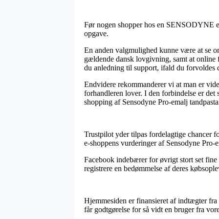
Før nogen shopper hos en SENSODYNE e-buti
opgave.
En anden valgmulighed kunne være at se om 
gældende dansk lovgivning, samt at online fo
du anledning til support, ifald du forvoldes
Endvidere rekommanderer vi at man er viden
forhandleren lover. I den forbindelse er det
shopping af Sensodyne Pro-emalj tandpasta 7
Trustpilot yder tilpas fordelagtige chancer f
e-shoppens vurderinger af Sensodyne Pro-em
Facebook indebærer for øvrigt stort set fine 
registrere en bedømmelse af deres købsopleve
Hjemmesiden er finansieret af indtægter fra
får godtgørelse for så vidt en bruger fra vo