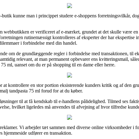
k kunne man i princippet studere e-shoppens forretningsvilkår, dog 
webbutikken er verificeret af e-mærket, grundet at det skulle være en 
rretningen rutinemæssigt kontrolleres af eksperter der har ekspertise i
 dilemmaer i forbindelse med din handel.
de om de grundlæggende regler i forbindelse med transaktionen, til e
 samtidig relevant, at man permanent opbevarer ens kvitteringsmail, såle
5 ml, uanset om du er på shopping til en dame eller herre.
or at kontrollere en stor portion eksisterende kunders kritik og af den gr
alj tandpasta 75 ml forud for at du køber.
løsninger til at få kendskab til e-handlens pålidelighed. Tilmed ses fakti
lse, hvilket ligeledes må anvendes til afvejning af hvor tilfredse kunde
 reklamer. Vi arbejder tæt sammen med diverse online virksomheder i for
res hjemmeside udfører en transaktion.