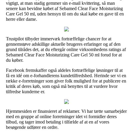
vigtigt, at man stadig gemmer sin e-mail kvittering, så man
senere kan bevidne købet af Sebamed Clear Face Moisturizing
Care Gel 50 ml, uden hensyn til om du skal købe en gave til en
herre eller dame.
Trustpilot tilbyder immervæk fortræffelige chancer for at
gennemstøve adskillige aktuelle brugeres erfaringer og af den
grund tilrådes det, at du eftergår online virksomhedens ratings af
Sebamed Clear Face Moisturizing Care Gel 50 ml forud for at
du køber.
Facebook fremskaffer også aldeles fortræffelige løsninger til at
få en idé om e-forhandlerens kundetilfredshed. Herinde ser vi en
række e-forretninger som giver folk mulighed for at publicere en
kritik af deres køb, som også må benyttes til at vurdere hvor
tilfredse kunderne er.
Hjemmesiden er finansieret af reklamer. Vi har tætte samarbejder
med en gruppe af online forretninger idet vi formidler deres
tilbud, og tager imod betaling i tilfælde af at en af vores
besøgende udfører en ordre.