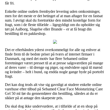
får fri.
Enkelte online outlets frembyder levering uden omkostninger,
men for det meste er det betinget af at man aftager for en fastsat
sum. I øvrigt skal du foretrække den mindst kostelige form for
fragt, som i de fleste tilfælde – ligegyldigt om du opholder sig
tæt på Aalborg, Slagelse eller Brande – er at få bragt din
bestilling til en pakkeshop.
Det er efterhånden yderst overkommeligt for alle og enhver at
finde frem til de bedste priser på tværs af internet firmaer i
Danmark, og med det motiv har flere Sebamed online
forretninger været presset til at at presse salgsværdien på mange
af deres varer – til drenge og piger, og endvidere også til mænd
og kvinder – helt i bund, og endda nogle gange byde på portofri
fragt.
Det kan dog trods alt vise sig gavnligt at studere enkelte online
varehuse efter tilbud på Sebamed Clear Face Moisturizing Care
Gel 50 ml før du gennemfører din bestilling, således at du er
sikker på at antage den skarpeste pris.
Du skal dog ikke undervurdere, at i tilfælde af at en shop på