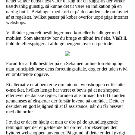
nettet sælger bedst i test varer til salg for en salgspris der virker
usædvanlig gunstig, så kunne det tit være en indikation på en
uærlig butik. Betalinger med kort er på den anden side omfavnet
af et regelsæt, hvilket passer på køber overfor uoprigtige internet
webshops.
Vi tilråder generelt bestillinger med kort eller betalinger med
mobilen. Som alternativ bør du bruge et tilbud fra f.eks. ViaBill,
ifald du efterspørger at afdrage pengene over en periode.
Forud for at folk bestiller på en Sebamed online forretning bør
man principielt bese dens forretningsaftale, dog er det uden tvivl
en omfattende opgave.
Et alternativ er at bemærke om internet webshoppen er tilsluttet
e-mærket, hvilket længe har været et bevis på at netshoppen
efterlever de danske regler, foruden at e-firmaet fra tid til anden
gennemses af eksperter der forstår lovene på området. Dette er
desuden en god lejlighed til at få assistance, når du får besvær
med din ordre.
I øvrigt er det en hjælp at man er obs på de grundlæggende
retningslinjer der er gældende for ordren, for eksempel den
bytteret webshoppen anvender. På grund af dette er det i øvrigt