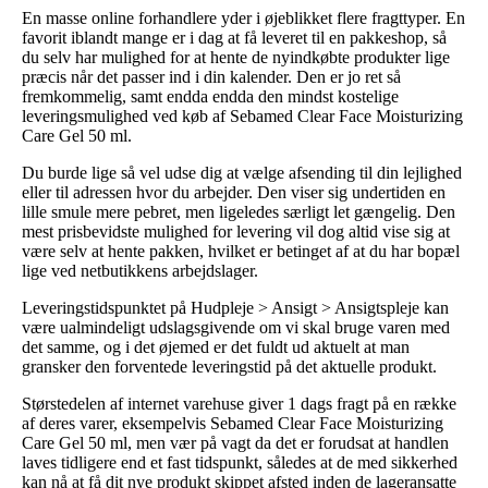
En masse online forhandlere yder i øjeblikket flere fragttyper. En
favorit iblandt mange er i dag at få leveret til en pakkeshop, så
du selv har mulighed for at hente de nyindkøbte produkter lige
præcis når det passer ind i din kalender. Den er jo ret så
fremkommelig, samt endda endda den mindst kostelige
leveringsmulighed ved køb af Sebamed Clear Face Moisturizing
Care Gel 50 ml.
Du burde lige så vel udse dig at vælge afsending til din lejlighed
eller til adressen hvor du arbejder. Den viser sig undertiden en
lille smule mere pebret, men ligeledes særligt let gængelig. Den
mest prisbevidste mulighed for levering vil dog altid vise sig at
være selv at hente pakken, hvilket er betinget af at du har bopæl
lige ved netbutikkens arbejdslager.
Leveringstidspunktet på Hudpleje > Ansigt > Ansigtspleje kan
være ualmindeligt udslagsgivende om vi skal bruge varen med
det samme, og i det øjemed er det fuldt ud aktuelt at man
gransker den forventede leveringstid på det aktuelle produkt.
Størstedelen af internet varehuse giver 1 dags fragt på en række
af deres varer, eksempelvis Sebamed Clear Face Moisturizing
Care Gel 50 ml, men vær på vagt da det er forudsat at handlen
laves tidligere end et fast tidspunkt, således at de med sikkerhed
kan nå at få dit nye produkt skippet afsted inden de lageransatte