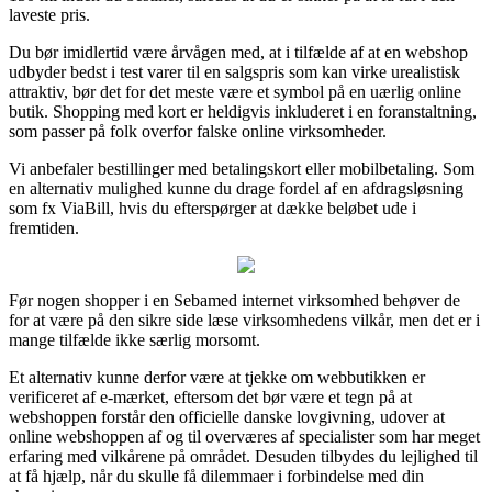
laveste pris.
Du bør imidlertid være årvågen med, at i tilfælde af at en webshop
udbyder bedst i test varer til en salgspris som kan virke urealistisk
attraktiv, bør det for det meste være et symbol på en uærlig online
butik. Shopping med kort er heldigvis inkluderet i en foranstaltning,
som passer på folk overfor falske online virksomheder.
Vi anbefaler bestillinger med betalingskort eller mobilbetaling. Som
en alternativ mulighed kunne du drage fordel af en afdragsløsning
som fx ViaBill, hvis du efterspørger at dække beløbet ude i
fremtiden.
Før nogen shopper i en Sebamed internet virksomhed behøver de
for at være på den sikre side læse virksomhedens vilkår, men det er i
mange tilfælde ikke særlig morsomt.
Et alternativ kunne derfor være at tjekke om webbutikken er
verificeret af e-mærket, eftersom det bør være et tegn på at
webshoppen forstår den officielle danske lovgivning, udover at
online webshoppen af og til overværes af specialister som har meget
erfaring med vilkårene på området. Desuden tilbydes du lejlighed til
at få hjælp, når du skulle få dilemmaer i forbindelse med din