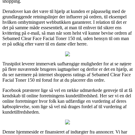
shopping.
Derudover kan det være til hjælp at kunden er påpasselig med de
grundlæggende retningslinjer der influerer på ordren, til eksempel
hvilken ombytningsret webbutikken garanterer. I relation til det er
det på samme måde essesentielt, at man til enhver tid sikrer ens
kvittering på e-mail, så man når som helst vil kunne bevise ordren af
Sebamed Clear Face Facial Toner 150 ml, uden hensyn til om man
er på udkig efter varer til en dame eller herre.
Trustpilot leverer immervæk uafhængige muligheder for at se nøjere
på flere nuværende brugeres iagttagelser og derfor er det en hjælp, at
du ser nærmere på internet shoppens ratings af Sebamed Clear Face
Facial Toner 150 ml forud for at du placerer din ordre.
Facebook præsterer lige så vel en række udmærkede genveje til at få
kendskab til online forretningens kundetilfredshed. Her ser vi en del
online forretninger hvor folk kan udfærdige en vurdering af deres
købsoplevelse, som lige så vel må drages fordel af til vurdering af
kundetilfredsheden.
Denne hjemmeside er finansieret af indtægter fra annoncer. Vi har