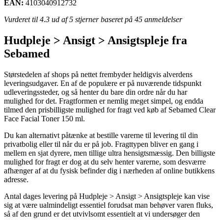
EAN:
4103040912732
Vurderet til
4.3
ud af 5 stjerner baseret på
45
anmeldelser
Hudpleje > Ansigt > Ansigtspleje fra
Sebamed
Størstedelen af shops på nettet frembyder heldigvis alverdens
leveringsudgaver. En af de populære er på nuværende tidspunkt
udleveringssteder, og så henter du bare din ordre når du har
mulighed for det. Fragtformen er nemlig meget simpel, og endda
tilmed den prisbilligste mulighed for fragt ved køb af Sebamed Clear
Face Facial Toner 150 ml.
Du kan alternativt påtænke at bestille varerne til levering til din
privatbolig eller til når du er på job. Fragttypen bliver en gang i
mellem en sjat dyrere, men tillige ultra hensigtsmæssig. Den billigste
mulighed for fragt er dog at du selv henter varerne, som desværre
afhænger af at du fysisk befinder dig i nærheden af online butikkens
adresse.
Antal dages levering på Hudpleje > Ansigt > Ansigtspleje kan vise
sig at være ualmindeligt essentiel forudsat man behøver varen fluks,
så af den grund er det utvivlsomt essentielt at vi undersøger den