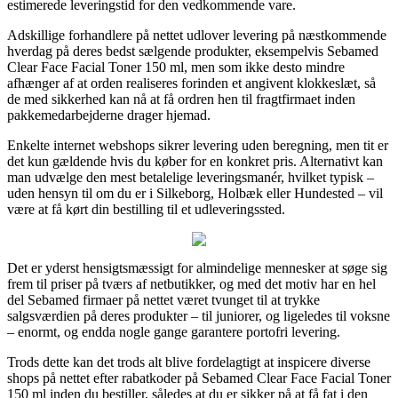
estimerede leveringstid for den vedkommende vare.
Adskillige forhandlere på nettet udlover levering på næstkommende
hverdag på deres bedst sælgende produkter, eksempelvis Sebamed
Clear Face Facial Toner 150 ml, men som ikke desto mindre
afhænger af at orden realiseres forinden et angivent klokkeslæt, så
de med sikkerhed kan nå at få ordren hen til fragtfirmaet inden
pakkemedarbejderne drager hjemad.
Enkelte internet webshops sikrer levering uden beregning, men tit er
det kun gældende hvis du køber for en konkret pris. Alternativt kan
man udvælge den mest betalelige leveringsmanér, hvilket typisk –
uden hensyn til om du er i Silkeborg, Holbæk eller Hundested – vil
være at få kørt din bestilling til et udleveringssted.
Det er yderst hensigtsmæssigt for almindelige mennesker at søge sig
frem til priser på tværs af netbutikker, og med det motiv har en hel
del Sebamed firmaer på nettet været tvunget til at trykke
salgsværdien på deres produkter – til juniorer, og ligeledes til voksne
– enormt, og endda nogle gange garantere portofri levering.
Trods dette kan det trods alt blive fordelagtigt at inspicere diverse
shops på nettet efter rabatkoder på Sebamed Clear Face Facial Toner
150 ml inden du bestiller, således at du er sikker på at få fat i den