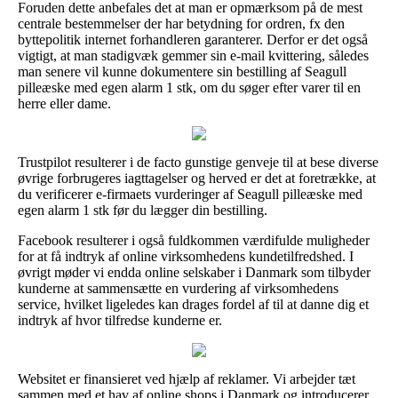
Foruden dette anbefales det at man er opmærksom på de mest
centrale bestemmelser der har betydning for ordren, fx den
byttepolitik internet forhandleren garanterer. Derfor er det også
vigtigt, at man stadigvæk gemmer sin e-mail kvittering, således
man senere vil kunne dokumentere sin bestilling af Seagull
pilleæske med egen alarm 1 stk, om du søger efter varer til en
herre eller dame.
Trustpilot resulterer i de facto gunstige genveje til at bese diverse
øvrige forbrugeres iagttagelser og herved er det at foretrække, at
du verificerer e-firmaets vurderinger af Seagull pilleæske med
egen alarm 1 stk før du lægger din bestilling.
Facebook resulterer i også fuldkommen værdifulde muligheder
for at få indtryk af online virksomhedens kundetilfredshed. I
øvrigt møder vi endda online selskaber i Danmark som tilbyder
kunderne at sammensætte en vurdering af virksomhedens
service, hvilket ligeledes kan drages fordel af til at danne dig et
indtryk af hvor tilfredse kunderne er.
Websitet er finansieret ved hjælp af reklamer. Vi arbejder tæt
sammen med et hav af online shops i Danmark og introducerer