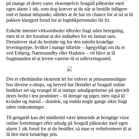
på mange af deres varer, eksempelvis Seagull pilleæske med
egen alarm 1 stk, som dog kræver at du når at bestille tidligere
end et fastsat tidspunkt, således at de har en chance for at nå at få
pakken klargjort forud for at logistikpersonalet får fri.
Enkelte internet virksomheder tilbyder fragt uden beregning,
men tit er det forudsat at der indkøbes for en fastsat sum.
Derudover skal du beslutte sig for den mindst kostelige
leveringstype, hvilket i mange tilfælde – ligegyldigt om du er
ved Esbjerg, Nørresundby eller Hadsten – vil blive at få
fragtmanden til at levere varerne til et udleveringssted.
Det er efterhånden ekstremt let for enhver at prissammenligne
hos diverse e-shops, og herved har flertallet af Seagull online
butikker set sig tvunget til at stampe udsalgspriserne på specielt
deres bedst i test produkter – til drenge og piger, men også til
kvinder og mænd – drastisk, og endda nogle gange sikre fragt
uden omkostninger.
Til gengæld kan det imidlertid være lønnende at besigtige visse
online forretninger efter udsalg på Seagull pilleæske med egen
alarm 1 stk forud for at du bestiller, så man er velinformeret til at
få den mest betalelige pris.