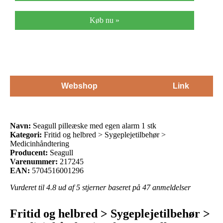
Køb nu »
Webshop
Link
Navn:
Seagull pilleæske med egen alarm 1 stk
Kategori:
Fritid og helbred > Sygeplejetilbehør >
Medicinhåndtering
Producent:
Seagull
Varenummer:
217245
EAN:
5704516001296
Vurderet til
4.8
ud af 5 stjerner baseret på
47
anmeldelser
Fritid og helbred > Sygeplejetilbehør >