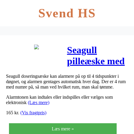
Svend HS
Seagull
pilleæske med
egen alarm 1
Seagull doseringsæske kan alarmere på op til 4 tidspunkter i
stk
døgnet, og alarmen gentages automatisk hver dag. Der er 4 rum
med numre på, så man ved hvilket rum, man skal tømme.
Alarmtonen kan indtales eller indspilles eller vælges som
elektronisk
(Læs mere)
165
kr.
(Vis fragtpris)
Læs mere »