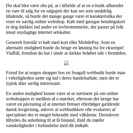
Du skal blot være obs på, at i tilfælde af at en e-butik afhænder
en vare til salg for en salgspris der kan ses som umådelig
tiltalende, så burde det mange gange være et karakteristika der
viser en uærlig online webshop. Køb med gængse betalingskort
er dog dækket ind under en lovbestemmelse, der passer på folk
imod snydagtige internet selskaber.
Generelt foreslår vi køb med kort eller MobilePay. Som en
alternativ mulighed burde du bruge en løsning fra for eksempel
ViaBill, forudsat du har i sinde at dække beløbet ude i fremtiden.
Forud for at nogen shopper hos en Seagull webbutik burde man
i virkeligheden sætte sig ind i deres handelsaftale, men det er
typisk ikke særlig interessant.
En anden mulighed kunne være at se nærmere på om online
webshoppen er medlem af e-mærket, eftersom det længe har
været en påvisning af at internet firmaet efterfølger gældende
dansk lovgivning, udover at webbutikken ofte evalueres af
specialister der er meget bekendte med vilkårene. Derudover
tilbydes du anledning til at få bistand, ifald du møder
vanskeligheder i forbindelse med dit indkøb.