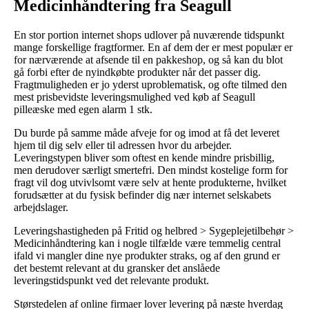
Medicinhåndtering fra Seagull
En stor portion internet shops udlover på nuværende tidspunkt
mange forskellige fragtformer. En af dem der er mest populær er
for nærværende at afsende til en pakkeshop, og så kan du blot
gå forbi efter de nyindkøbte produkter når det passer dig.
Fragtmuligheden er jo yderst uproblematisk, og ofte tilmed den
mest prisbevidste leveringsmulighed ved køb af Seagull
pilleæske med egen alarm 1 stk.
Du burde på samme måde afveje for og imod at få det leveret
hjem til dig selv eller til adressen hvor du arbejder.
Leveringstypen bliver som oftest en kende mindre prisbillig,
men derudover særligt smertefri. Den mindst kostelige form for
fragt vil dog utvivlsomt være selv at hente produkterne, hvilket
forudsætter at du fysisk befinder dig nær internet selskabets
arbejdslager.
Leveringshastigheden på Fritid og helbred > Sygeplejetilbehør >
Medicinhåndtering kan i nogle tilfælde være temmelig central
ifald vi mangler dine nye produkter straks, og af den grund er
det bestemt relevant at du gransker det anslåede
leveringstidspunkt ved det relevante produkt.
Størstedelen af online firmaer lover levering på næste hverdag