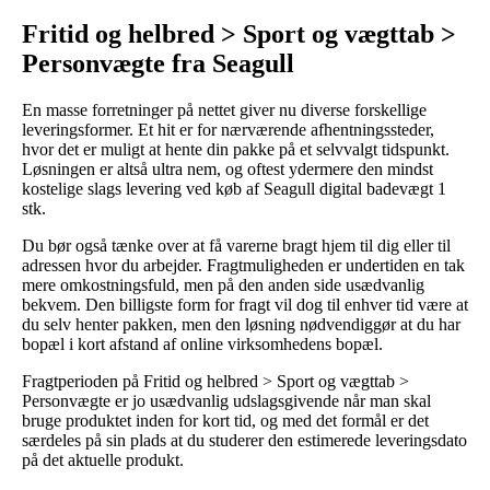
Fritid og helbred > Sport og vægttab >
Personvægte fra Seagull
En masse forretninger på nettet giver nu diverse forskellige
leveringsformer. Et hit er for nærværende afhentningssteder,
hvor det er muligt at hente din pakke på et selvvalgt tidspunkt.
Løsningen er altså ultra nem, og oftest ydermere den mindst
kostelige slags levering ved køb af Seagull digital badevægt 1
stk.
Du bør også tænke over at få varerne bragt hjem til dig eller til
adressen hvor du arbejder. Fragtmuligheden er undertiden en tak
mere omkostningsfuld, men på den anden side usædvanlig
bekvem. Den billigste form for fragt vil dog til enhver tid være at
du selv henter pakken, men den løsning nødvendiggør at du har
bopæl i kort afstand af online virksomhedens bopæl.
Fragtperioden på Fritid og helbred > Sport og vægttab >
Personvægte er jo usædvanlig udslagsgivende når man skal
bruge produktet inden for kort tid, og med det formål er det
særdeles på sin plads at du studerer den estimerede leveringsdato
på det aktuelle produkt.