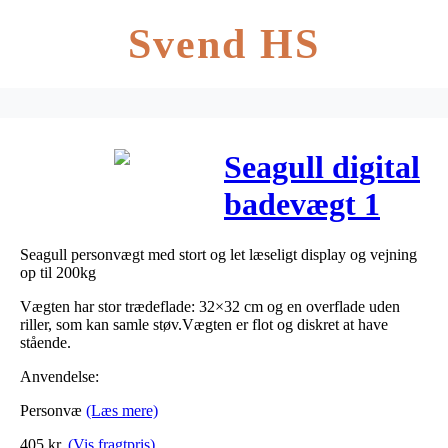
Svend HS
Seagull digital
badevægt 1
stk
Seagull personvægt med stort og let læseligt display og vejning
op til 200kg
Vægten har stor trædeflade: 32×32 cm og en overflade uden
riller, som kan samle støv.Vægten er flot og diskret at have
stående.
Anvendelse:
Personvæ
(Læs mere)
405
kr.
(Vis fragtpris)