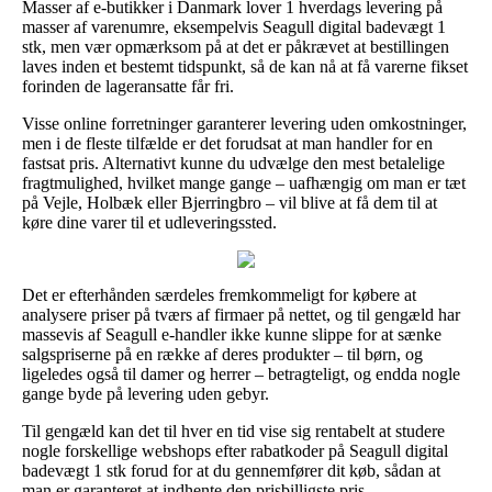
Masser af e-butikker i Danmark lover 1 hverdags levering på
masser af varenumre, eksempelvis Seagull digital badevægt 1
stk, men vær opmærksom på at det er påkrævet at bestillingen
laves inden et bestemt tidspunkt, så de kan nå at få varerne fikset
forinden de lageransatte får fri.
Visse online forretninger garanterer levering uden omkostninger,
men i de fleste tilfælde er det forudsat at man handler for en
fastsat pris. Alternativt kunne du udvælge den mest betalelige
fragtmulighed, hvilket mange gange – uafhængig om man er tæt
på Vejle, Holbæk eller Bjerringbro – vil blive at få dem til at
køre dine varer til et udleveringssted.
Det er efterhånden særdeles fremkommeligt for købere at
analysere priser på tværs af firmaer på nettet, og til gengæld har
massevis af Seagull e-handler ikke kunne slippe for at sænke
salgspriserne på en række af deres produkter – til børn, og
ligeledes også til damer og herrer – betragteligt, og endda nogle
gange byde på levering uden gebyr.
Til gengæld kan det til hver en tid vise sig rentabelt at studere
nogle forskellige webshops efter rabatkoder på Seagull digital
badevægt 1 stk forud for at du gennemfører dit køb, sådan at
man er garanteret at indhente den prisbilligste pris.