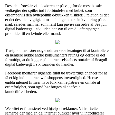
Desuden foreslår vi at køberen er på vagt for de mest basale
vedtægter der spiller ind i forbindelse med købet, som
eksempelvis den byttepolitik e-butikken tilsikrer. I relation til det
er det desuden vigtigt, at man altid gemmer sin kvittering på e-
mail, således man når som helst kan påvise sin ordre af Seagull
digital badevægt 1 stk, uden hensyn til om du efterspørger
produkter til en kvinde eller mand.
Trustpilot medfører nogle udmærkede løsninger til at kontrollere
en længere række andre konsumenters ratings og derfor er det
fornuftigt, at du kigger på internet selskabets omtaler af Seagull
digital badevægt 1 stk forinden du handler.
Facebook medfører lignende fuldt ud troværdige chancer for at
få et kig ind i internet webshoppens troværdighed. Her ses
endda internet firmaer hvor folk kan registrere en omtale af
ordreforløbet, som også bør bruges til at afveje
kundetilfredsheden.
Websitet er finansieret ved hjælp af reklamer. Vi har tætte
samarbejder med en del internet butikker hvor vi introducerer