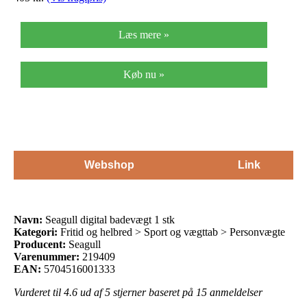
Læs mere »
Køb nu »
Webshop
Link
Navn:
Seagull digital badevægt 1 stk
Kategori:
Fritid og helbred > Sport og vægttab > Personvægte
Producent:
Seagull
Varenummer:
219409
EAN:
5704516001333
Vurderet til
4.6
ud af 5 stjerner baseret på
15
anmeldelser