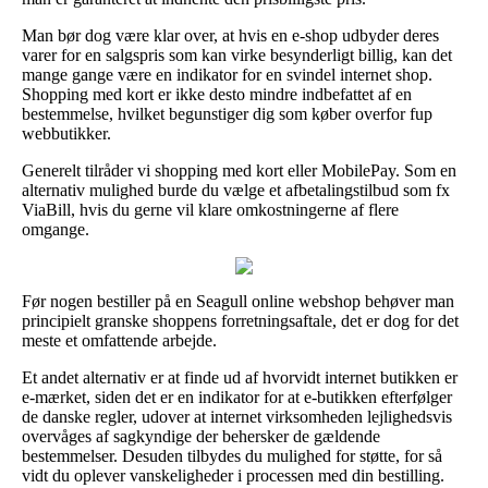
Man bør dog være klar over, at hvis en e-shop udbyder deres
varer for en salgspris som kan virke besynderligt billig, kan det
mange gange være en indikator for en svindel internet shop.
Shopping med kort er ikke desto mindre indbefattet af en
bestemmelse, hvilket begunstiger dig som køber overfor fup
webbutikker.
Generelt tilråder vi shopping med kort eller MobilePay. Som en
alternativ mulighed burde du vælge et afbetalingstilbud som fx
ViaBill, hvis du gerne vil klare omkostningerne af flere
omgange.
Før nogen bestiller på en Seagull online webshop behøver man
principielt granske shoppens forretningsaftale, det er dog for det
meste et omfattende arbejde.
Et andet alternativ er at finde ud af hvorvidt internet butikken er
e-mærket, siden det er en indikator for at e-butikken efterfølger
de danske regler, udover at internet virksomheden lejlighedsvis
overvåges af sagkyndige der behersker de gældende
bestemmelser. Desuden tilbydes du mulighed for støtte, for så
vidt du oplever vanskeligheder i processen med din bestilling.