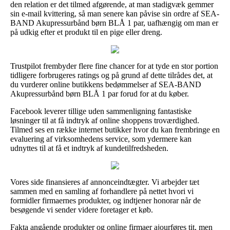
den relation er det tilmed afgørende, at man stadigvæk gemmer
sin e-mail kvittering, så man senere kan påvise sin ordre af SEA-
BAND Akupressurbånd børn BLÅ 1 par, uafhængig om man er
på udkig efter et produkt til en pige eller dreng.
Trustpilot frembyder flere fine chancer for at tyde en stor portion
tidligere forbrugeres ratings og på grund af dette tilrådes det, at
du vurderer online butikkens bedømmelser af SEA-BAND
Akupressurbånd børn BLÅ 1 par forud for at du køber.
Facebook leverer tillige uden sammenligning fantastiske
løsninger til at få indtryk af online shoppens troværdighed.
Tilmed ses en række internet butikker hvor du kan frembringe en
evaluering af virksomhedens service, som ydermere kan
udnyttes til at få et indtryk af kundetilfredsheden.
Vores side finansieres af annonceindtægter. Vi arbejder tæt
sammen med en samling af forhandlere på nettet hvori vi
formidler firmaernes produkter, og indtjener honorar når de
besøgende vi sender videre foretager et køb.
Fakta angående produkter og online firmaer ajourføres tit, men