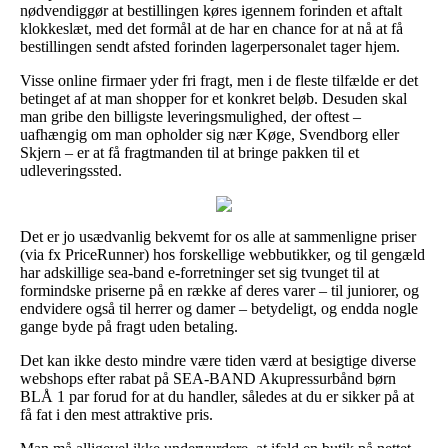
nødvendiggør at bestillingen køres igennem forinden et aftalt
klokkeslæt, med det formål at de har en chance for at nå at få
bestillingen sendt afsted forinden lagerpersonalet tager hjem.
Visse online firmaer yder fri fragt, men i de fleste tilfælde er det
betinget af at man shopper for et konkret beløb. Desuden skal
man gribe den billigste leveringsmulighed, der oftest –
uafhængig om man opholder sig nær Køge, Svendborg eller
Skjern – er at få fragtmanden til at bringe pakken til et
udleveringssted.
Det er jo usædvanlig bekvemt for os alle at sammenligne priser
(via fx PriceRunner) hos forskellige webbutikker, og til gengæld
har adskillige sea-band e-forretninger set sig tvunget til at
formindske priserne på en række af deres varer – til juniorer, og
endvidere også til herrer og damer – betydeligt, og endda nogle
gange byde på fragt uden betaling.
Det kan ikke desto mindre være tiden værd at besigtige diverse
webshops efter rabat på SEA-BAND Akupressurbånd børn
BLÅ 1 par forud for at du handler, således at du er sikker på at
få fat i den mest attraktive pris.