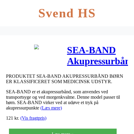
Svend HS
SEA-BAND
Akupressurbån
børn BLÅ 1
PRODUKTET SEA-BAND AKUPRESSURBÅND BØRN
par
ER KLASSIFICERET SOM MEDICINSK UDSTYR.
SEA-BAND er et akupressurbånd, som anvendes ved
transportsyge og ved morgenkvalme. Denne model passer til
børn. SEA-BAND virker ved at udøve et tryk på
akupressurpunkte
(Læs mere)
121
kr.
(Vis fragtpris)