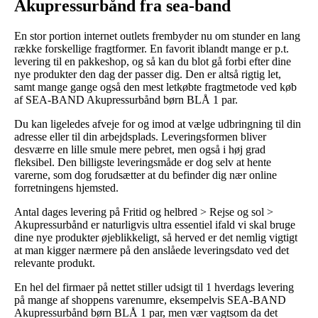
Akupressurbånd fra sea-band
En stor portion internet outlets frembyder nu om stunder en lang
række forskellige fragtformer. En favorit iblandt mange er p.t.
levering til en pakkeshop, og så kan du blot gå forbi efter dine
nye produkter den dag der passer dig. Den er altså rigtig let,
samt mange gange også den mest letkøbte fragtmetode ved køb
af SEA-BAND Akupressurbånd børn BLÅ 1 par.
Du kan ligeledes afveje for og imod at vælge udbringning til din
adresse eller til din arbejdsplads. Leveringsformen bliver
desværre en lille smule mere pebret, men også i høj grad
fleksibel. Den billigste leveringsmåde er dog selv at hente
varerne, som dog forudsætter at du befinder dig nær online
forretningens hjemsted.
Antal dages levering på Fritid og helbred > Rejse og sol >
Akupressurbånd er naturligvis ultra essentiel ifald vi skal bruge
dine nye produkter øjeblikkeligt, så herved er det nemlig vigtigt
at man kigger nærmere på den anslåede leveringsdato ved det
relevante produkt.
En hel del firmaer på nettet stiller udsigt til 1 hverdags levering
på mange af shoppens varenumre, eksempelvis SEA-BAND
Akupressurbånd børn BLÅ 1 par, men vær vagtsom da det