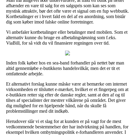
Man må alligevel ikke undervurdere, at ifald en butik på nettet
afhænder en vare til salg for en salgspris som kan ses som
mystisk attraktiv, bør det ofte være et signal om en fup webbutik.
Kortbetalinger er i hvert fald en del af en anordning, som bistår
dig som køber imod falske online forretninger.
Vi anbefaler kortbetalinger eller betalinger med mobilen. Som et
alternativ kunne du bruge en afbetalingsløsning som f.eks.
ViaBill, for så vidt du vil finansiere regningen over tid.
Inden folk køber hos en sea-band forhandler på nettet bør man
altid gennemløbe e-butikkens handelsvilkår, men det er tit et
omfattende arbejde.
Et alternativt forslag kunne måske være at bemærke om internet
virksomheden er tilsluttet e-mærket, hvilket er et fingerpeg om at
e-butikken retter sig efter de danske regler, samt at den af og til
tilses af specialister der mestrer vilkårene på området. Det giver
dig mulighed for en hjælpende hånd, når du skulle få
problemstillinger med dit indkøb.
Herudover slår vi et slag for at kunden er på vagt for de mest
vedkommende bestemmelser der har indvirkning på handlen, for
eksempel hvilken ombytningspolitik e-forhandleren anvender. I