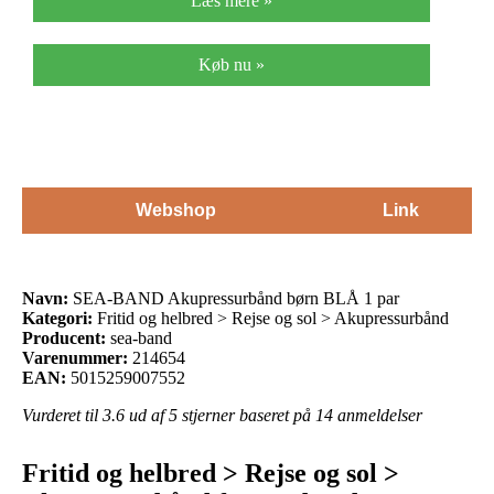
Læs mere »
Køb nu »
Webshop
Link
Navn:
SEA-BAND Akupressurbånd børn BLÅ 1 par
Kategori:
Fritid og helbred > Rejse og sol > Akupressurbånd
Producent:
sea-band
Varenummer:
214654
EAN:
5015259007552
Vurderet til
3.6
ud af 5 stjerner baseret på
14
anmeldelser
Fritid og helbred > Rejse og sol >