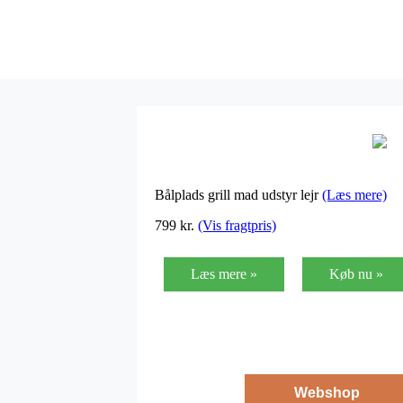
Bålplads grill mad udstyr lejr
(Læs mere)
799
kr.
(Vis fragtpris)
Læs mere »
Køb nu »
Webshop