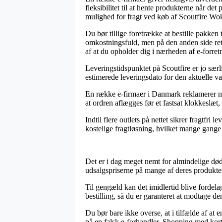
fleksibilitet til at hente produkterne når de
mulighed for fragt ved køb af Scoutfire Wo
Du bør tillige foretrække at bestille pakken 
omkostningsfuld, men på den anden side ret 
af at du opholder dig i nærheden af e-forre
Leveringstidspunktet på Scoutfire er jo særl
estimerede leveringsdato for den aktuelle va
En række e-firmaer i Danmark reklamerer me
at ordren aflægges før et fastsat klokkeslæt,
Indtil flere outlets på nettet sikrer fragtfr
kostelige fragtløsning, hvilket mange gange –
Det er i dag meget nemt for almindelige døde
udsalgspriserne på mange af deres produkter
Til gengæld kan det imidlertid blive fordela
bestilling, så du er garanteret at modtage den 
Du bør bare ikke overse, at i tilfælde af at
på en falsk e-forhandler. Shopping med kort 