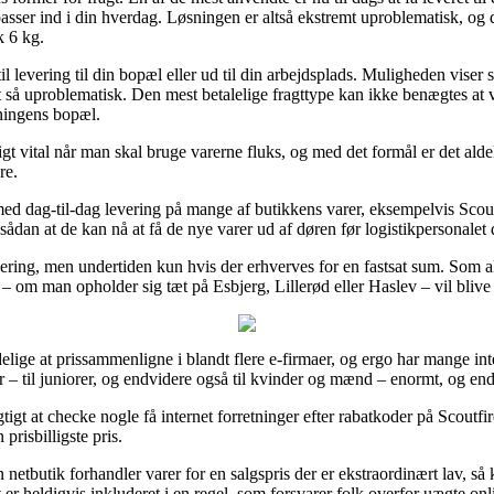
t passer ind i din hverdag. Løsningen er altså ekstremt uproblematisk, og
k 6 kg.
til levering til din bopæl eller ud til din arbejdsplads. Muligheden viser
så uproblematisk. Den mest betalelige fragttype kan ikke benægtes at væ
tningens bopæl.
igt vital når man skal bruge varerne fluks, og med det formål er det ald
re.
d dag-til-dag levering på mange af butikkens varer, eksempelvis Scoutf
 sådan at de kan nå at få de nye varer ud af døren før logistikpersonalet
i levering, men undertiden kun hvis der erhverves for en fastsat sum. Som 
 om man opholder sig tæt på Esbjerg, Lillerød eller Haslev – vil blive at
lige at prissammenligne i blandt flere e-firmaer, og ergo har mange inter
 – til juniorer, og endvidere også til kvinder og mænd – enormt, og end
gtigt at checke nogle få internet forretninger efter rabatkoder på Scou
prisbilligste pris.
 en netbutik forhandler varer for en salgspris der er ekstraordinært lav,
er heldigvis inkluderet i en regel, som forsvarer folk overfor uægte onl