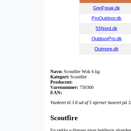
GrejFreak.dk
ProOutdoor.dk
55Nord.dk
OutdoorPro.dk
Outmore.dk
Navn:
Scoutfire Wok 6 kg
Kategori:
Scoutfire
Producent:
Varenummer:
750300
EAN:
Vurderet til
3.8
ud af 5 stjerner baseret på
3
Scoutfire
En række e-firmaer giver heldigvis alverdens 