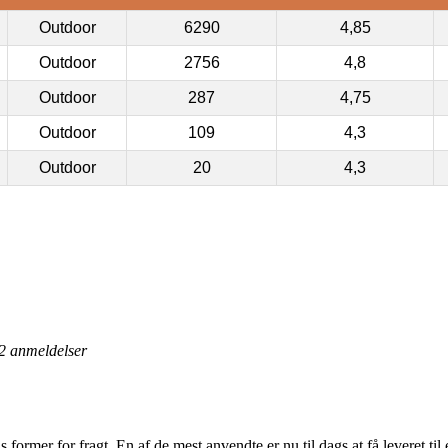
Outdoor
6290
4,85
Outdoor
2756
4,8
Outdoor
287
4,75
Outdoor
109
4,3
Outdoor
20
4,3
2
anmeldelser
former for fragt. En af de mest anvendte er nu til dags at få leveret til 