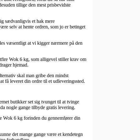
 desuden tillige den mest prisbevidste
 sig sædvanligvis et hak mere
re selv at hente ordren, som jo er betinget
eles væsentligt at vi kigger nærmere på den
ire Wok 6 kg, som alligevel stiller krav om
 drager hjemad.
alternativ skal man gribe den mindst
 få leveret din ordre til et udleveringssted.
net butikker set sig tvunget til at tvinge
da nogle gange tilbyde gratis levering.
tfire Wok 6 kg forinden du gennemfører din
 så kunne det mange gange være et kendetegn
ine forhandlere.