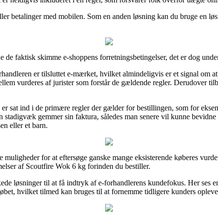
eller betalinger med mobilen. Som en anden løsning kan du bruge en løsn
ne de faktisk skimme e-shoppens forretningsbetingelser, det er dog und
andleren er tilsluttet e-mærket, hvilket almindeligvis er et signal om at
ellem vurderes af jurister som forstår de gældende regler. Derudover tilb
er sat ind i de primære regler der gælder for bestillingen, som for eks
 man stadigvæk gemmer sin faktura, således man senere vil kunne bevidne
n eller et barn.
 muligheder for at eftersøge ganske mange eksisterende køberes vurderin
ser af Scoutfire Wok 6 kg forinden du bestiller.
ede løsninger til at få indtryk af e-forhandlerens kundefokus. Her ses 
løbet, hvilket tilmed kan bruges til at fornemme tidligere kunders opleve