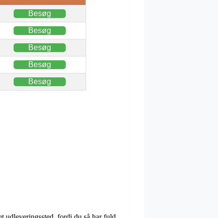
Besøg
Besøg
Besøg
Besøg
Besøg
et udleveringssted, fordi du så har fuld