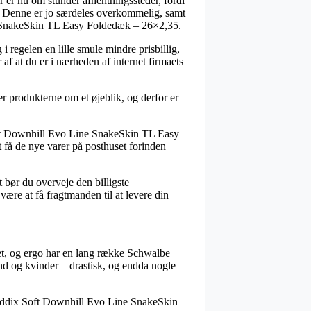
r er nu om stunder afhentningssteder, fordi
der. Denne er jo særdeles overkommelig, samt
ne SnakeSkin TL Easy Foldedæk – 26×2,35.
i regelen en lille smule mindre prisbillig,
f at du er i nærheden af internet firmaets
 produkterne om et øjeblik, og derfor er
oft Downhill Evo Line SnakeSkin TL Easy
 få de nye varer på posthuset forinden
vt bør du overveje den billigste
re at få fragtmanden til at levere din
ttet, og ergo har en lang række Schwalbe
ænd og kvinder – drastisk, og endda nogle
y Addix Soft Downhill Evo Line SnakeSkin