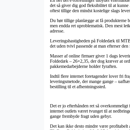
En hel del e-forretninger tilbyder efterhån
det så giver dig god fleksibilitet til at ku
oftest tillige den mindst kostelige slags
Du bør tillige planlægge at få produkterne br
men endda ret uproblematisk. Den mest letkø
adresse.
Leveringshastigheden på Foldedæk til MTB c
det uden tvivl passende at man efterser den 
Masser af online firmaer giver 1 dags lev
Foldedæk – 26×2,35, der dog kræver at ordre
pakkemedarbejderne holder fyraften.
Indtil flere internet foretagender lover fri f
leveringsmetode, der mange gange – uafhæng
bestilling til et afhentningssted.
Det er jo efterhånden ret så overkommeligt f
internet outlets været tvunget til at nedbri
gange frembyde fragt uden gebyr.
Det kan ikke desto mindre være profitabelt