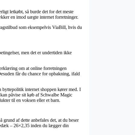
rligt letkøbt, så burde det for det meste
ækker en imod uægte internet forretninger.
dragstilbud som eksempelvis ViaBill, hvis du
etingelser, men det er undertiden ikke
erklæring om at online forretningen
 Desuden får du chance for opbakning, ifald
 byttepolitik internet shoppen kører med. I
re kan påvise sit køb af Schwalbe Magic
er til en voksen eller et barn.
å grund af dette anbefales det, at du beser
dæk – 26×2,35 inden du lægger din