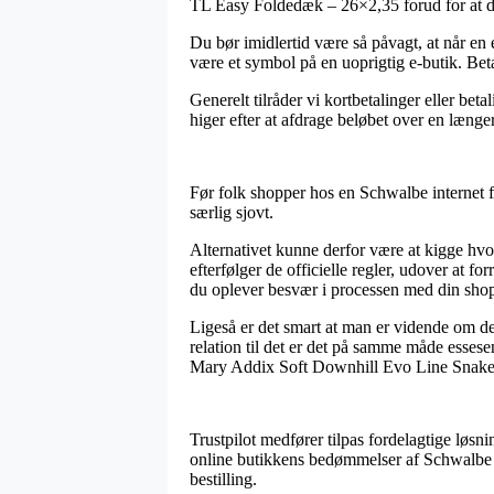
TL Easy Foldedæk – 26×2,35 forud for at du b
Du bør imidlertid være så påvagt, at når en e
være et symbol på en uoprigtig e-butik. Beta
Generelt tilråder vi kortbetalinger eller be
higer efter at afdrage beløbet over en længe
Før folk shopper hos en Schwalbe internet f
særlig sjovt.
Alternativet kunne derfor være at kigge hv
efterfølger de officielle regler, udover at 
du oplever besvær i processen med din sho
Ligeså er det smart at man er vidende om de
relation til det er det på samme måde essese
Mary Addix Soft Downhill Evo Line SnakeSk
Trustpilot medfører tilpas fordelagtige løsn
online butikkens bedømmelser af Schwalb
bestilling.