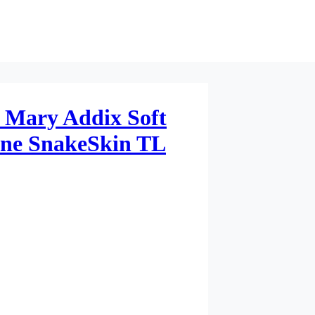
 Mary Addix Soft
ine SnakeSkin TL
– 26×2,35