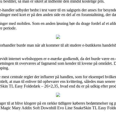
estiller, så man er sikret at indhente den mindst kostelige pris.
-handler udbyder bedst i test varer til en salgspris der anses for besynde
linger med kort er på den anden side en del af en foranstaltning, der d
talinger med mobilen. Som en anden løsning bør du drage fordel af et af
re periode.
orhandler burde man når alt kommer til alt studere e-butikkens handelsb
orvidt internet webshoppen er e-mærke godkendt, da det burde være en 
forretningen tit overværes af fagmænd som kender til lovene på området.
pping.
 mest centrale regler der influerer på handlen, som for eksempel hvilken
ntielt, at man til enhver tid opbevarer ens kvittering, således man sene
in TL Easy Foldedæk – 26×2,35, hvad end du er på udkig efter produkt
inger til at blive klogere på en række tidligere køberes bedømmelser og p
e Magic Mary Addix Soft Downhill Evo Line SnakeSkin TL Easy Folde