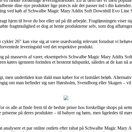
den en række forskellige leveringsmetoder. En af dem der er mest populæ
nne afhente dine nye produkter lige præcis når det passer ind i din kalen
 levering ved køb af Schwalbe Magic Mary Addix Soft Downhill Evo Li
agt hjem til hvor du bor eller ud på dit arbejde. Fragtløsningen viser sig 
bte fragtmulighed er dog at hente produkterne selv, som dog afhænger a
ykler 26" kan vise sig at være usædvanlig relevant forudsat vi behøver
forventede leveringstid ved det respektive produkt.
ering på massevis af varer, eksempelvis Schwalbe Magic Mary Addix S
n køres igennem forinden et bestemt tidspunkt, således at de kan nå at
ragt, men undertiden kun ifald man køber for et fastslået beløb. Alternati
ig om man befinder sig nær Hørsholm, Svendborg eller Skagen – vil væ
or os alle at finde frem til de bedste priser hos forskellige shops på ne
nge priserne på deres produkter – til babyer og børn, men ligeledes til m
 at analysere et par online outlets efter rabat på Schwalbe Magic Mar