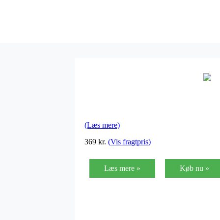
(Læs mere)
369
kr.
(Vis fragtpris)
Læs mere »
Køb nu »