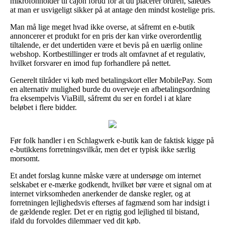
mikrofonholder til cajon forud for at du placerer ordren, således
at man er usvigeligt sikker på at antage den mindst kostelige pris.
Man må lige meget hvad ikke overse, at såfremt en e-butik
annoncerer et produkt for en pris der kan virke overordentlig
tiltalende, er det undertiden være et bevis på en uærlig online
webshop. Kortbestillinger er trods alt omfavnet af et regulativ,
hvilket forsvarer en imod fup forhandlere på nettet.
Generelt tilråder vi køb med betalingskort eller MobilePay. Som
en alternativ mulighed burde du overveje en afbetalingsordning
fra eksempelvis ViaBill, såfremt du ser en fordel i at klare
beløbet i flere bidder.
Før folk handler i en Schlagwerk e-butik kan de faktisk kigge på
e-butikkens forretningsvilkår, men det er typisk ikke særlig
morsomt.
Et andet forslag kunne måske være at undersøge om internet
selskabet er e-mærke godkendt, hvilket bør være et signal om at
internet virksomheden anerkender de danske regler, og at
forretningen lejlighedsvis efterses af fagmænd som har indsigt i
de gældende regler. Det er en rigtig god lejlighed til bistand,
ifald du forvoldes dilemmaer ved dit køb.