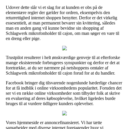
Udover dette slår vi et slag for at kunden er obs på de
elementære regler der gælder for ordren, eksempelvis den
returrettighed internet shoppen benytter. Derfor er det virkelig
essesentielt, at man permanent bevarer sin kvittering, således
man en anden gang vil kunne bevidne sin shopping af
Schlagwerk mikrofonholder til cajon, om man søger en vare til
en dreng eller pige.
Trustpilot resulterer i helt ønskværdige genveje til at efterforske
mange eksisterende forbrugeres synspunkter og derfor er det at
foretrække, at du ser nærmere på netshoppens omtaler af
Schlagwerk mikrofonholder til cajon forud for at du handler.
Facebook bringer dig tilsvarende nogenlunde hæderlige chancer
for at få indblik i online virksomhedens popularitet. Foruden det
ser vi en række online virksomheder som tilbyder folk at skrive
en evaluering af deres købsoplevelse, hvilket ligeledes burde
bruges til at vurdere tidligere kunders oplevelser.
Vores hjemmeside er annoncefinansieret. Vi har tætte
samarbejder med diverse internet foretagender hvor vi