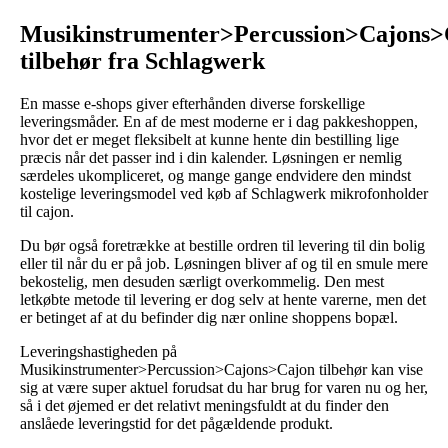
Musikinstrumenter>Percussion>Cajons>
tilbehør fra Schlagwerk
En masse e-shops giver efterhånden diverse forskellige
leveringsmåder. En af de mest moderne er i dag pakkeshoppen,
hvor det er meget fleksibelt at kunne hente din bestilling lige
præcis når det passer ind i din kalender. Løsningen er nemlig
særdeles ukompliceret, og mange gange endvidere den mindst
kostelige leveringsmodel ved køb af Schlagwerk mikrofonholder
til cajon.
Du bør også foretrække at bestille ordren til levering til din bolig
eller til når du er på job. Løsningen bliver af og til en smule mere
bekostelig, men desuden særligt overkommelig. Den mest
letkøbte metode til levering er dog selv at hente varerne, men det
er betinget af at du befinder dig nær online shoppens bopæl.
Leveringshastigheden på
Musikinstrumenter>Percussion>Cajons>Cajon tilbehør kan vise
sig at være super aktuel forudsat du har brug for varen nu og her,
så i det øjemed er det relativt meningsfuldt at du finder den
anslåede leveringstid for det pågældende produkt.