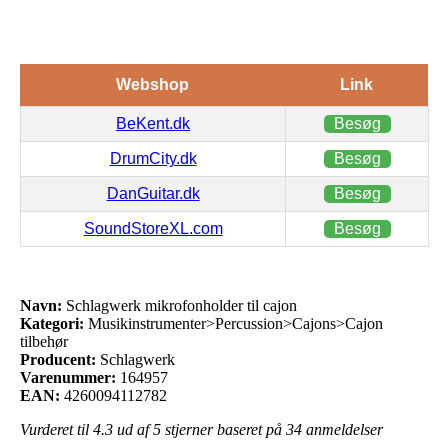
Webshop
Link
BeKent.dk
Besøg
DrumCity.dk
Besøg
DanGuitar.dk
Besøg
SoundStoreXL.com
Besøg
Navn:
Schlagwerk mikrofonholder til cajon
Kategori:
Musikinstrumenter>Percussion>Cajons>Cajon
tilbehør
Producent:
Schlagwerk
Varenummer:
164957
EAN:
4260094112782
Vurderet til
4.3
ud af 5 stjerner baseret på
34
anmeldelser