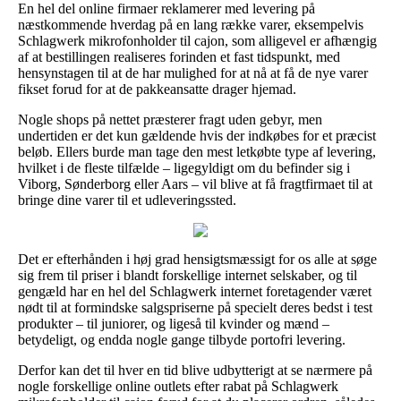
En hel del online firmaer reklamerer med levering på
næstkommende hverdag på en lang række varer, eksempelvis
Schlagwerk mikrofonholder til cajon, som alligevel er afhængig
af at bestillingen realiseres forinden et fast tidspunkt, med
hensynstagen til at de har mulighed for at nå at få de nye varer
fikset forud for at de pakkeansatte drager hjemad.
Nogle shops på nettet præsterer fragt uden gebyr, men
undertiden er det kun gældende hvis der indkøbes for et præcist
beløb. Ellers burde man tage den mest letkøbte type af levering,
hvilket i de fleste tilfælde – ligegyldigt om du befinder sig i
Viborg, Sønderborg eller Aars – vil blive at få fragtfirmaet til at
bringe dine varer til et udleveringssted.
Det er efterhånden i høj grad hensigtsmæssigt for os alle at søge
sig frem til priser i blandt forskellige internet selskaber, og til
gengæld har en hel del Schlagwerk internet foretagender været
nødt til at formindske salgspriserne på specielt deres bedst i test
produkter – til juniorer, og ligeså til kvinder og mænd –
betydeligt, og endda nogle gange tilbyde portofri levering.
Derfor kan det til hver en tid blive udbytterigt at se nærmere på
nogle forskellige online outlets efter rabat på Schlagwerk