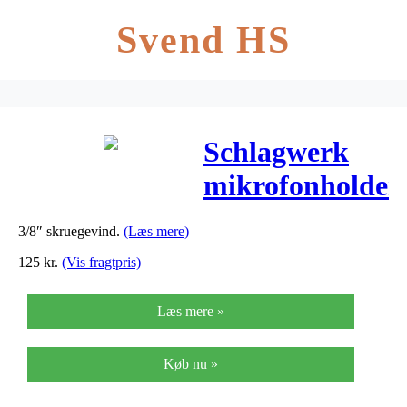
Svend HS
Schlagwerk
mikrofonholder
til cajon
3/8″ skruegevind.
(Læs mere)
125
kr.
(Vis fragtpris)
Læs mere »
Køb nu »