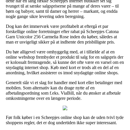
dette har en lang række Scheepjes internet butikker set sig
tvunget til at sænke salgspriserne på mange af deres varer – til
børn og babyer, samt til damer og herrer – markant, og endda
nogle gange sikre levering uden beregning.
Dog kan det immervæk være profitabelt at eftergå et par
forskellige online forretninger efter rabat på Scheepjes Catona
Garn Unicolor 256 Carmelia Rose inden du køber, således at
man er usvigeligt sikker på at indhente den prisbilligste pris.
Du bør alligevel være omhyggelig med, at i tilfælde af at en
online webshop frembyder et produkt til salg for en salgspris der
er kolossalt fremragende, så kunne det ofte være en varsel om en
snydagtig internet shop. Køb med kort er trods alt en del af en
anordning, hvilket assisterer os imod snydagtige online shops.
Generelt slår vi et slag for handler med kort eller betalinger med
mobilen. Som alternativ kan du drage nytte af en
afbetalingsordning som f.eks. ViaBill, når du ønsker at afbetale
omkostningerne over en længere periode.
Før folk køber i en Scheepjes online shop kan de uden tvivl tyde
shoppens regler, det er dog undertiden ikke super interessant.