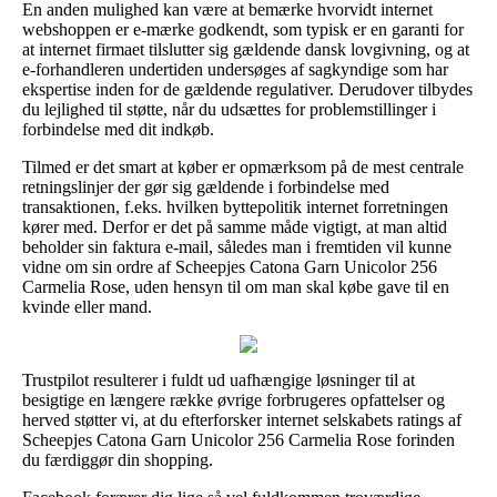
En anden mulighed kan være at bemærke hvorvidt internet
webshoppen er e-mærke godkendt, som typisk er en garanti for
at internet firmaet tilslutter sig gældende dansk lovgivning, og at
e-forhandleren undertiden undersøges af sagkyndige som har
ekspertise inden for de gældende regulativer. Derudover tilbydes
du lejlighed til støtte, når du udsættes for problemstillinger i
forbindelse med dit indkøb.
Tilmed er det smart at køber er opmærksom på de mest centrale
retningslinjer der gør sig gældende i forbindelse med
transaktionen, f.eks. hvilken byttepolitik internet forretningen
kører med. Derfor er det på samme måde vigtigt, at man altid
beholder sin faktura e-mail, således man i fremtiden vil kunne
vidne om sin ordre af Scheepjes Catona Garn Unicolor 256
Carmelia Rose, uden hensyn til om man skal købe gave til en
kvinde eller mand.
Trustpilot resulterer i fuldt ud uafhængige løsninger til at
besigtige en længere række øvrige forbrugeres opfattelser og
herved støtter vi, at du efterforsker internet selskabets ratings af
Scheepjes Catona Garn Unicolor 256 Carmelia Rose forinden
du færdiggør din shopping.