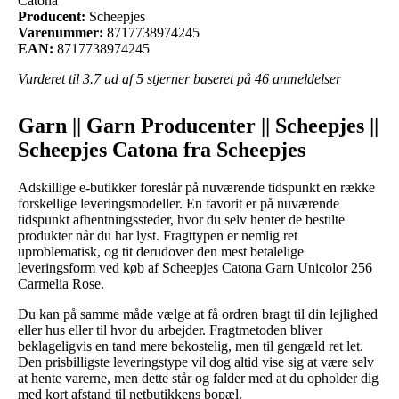
Catona
Producent:
Scheepjes
Varenummer:
8717738974245
EAN:
8717738974245
Vurderet til
3.7
ud af 5 stjerner baseret på
46
anmeldelser
Garn || Garn Producenter || Scheepjes ||
Scheepjes Catona fra Scheepjes
Adskillige e-butikker foreslår på nuværende tidspunkt en række
forskellige leveringsmodeller. En favorit er på nuværende
tidspunkt afhentningssteder, hvor du selv henter de bestilte
produkter når du har lyst. Fragttypen er nemlig ret
uproblematisk, og tit derudover den mest betalelige
leveringsform ved køb af Scheepjes Catona Garn Unicolor 256
Carmelia Rose.
Du kan på samme måde vælge at få ordren bragt til din lejlighed
eller hus eller til hvor du arbejder. Fragtmetoden bliver
beklageligvis en tand mere bekostelig, men til gengæld ret let.
Den prisbilligste leveringstype vil dog altid vise sig at være selv
at hente varerne, men dette står og falder med at du opholder dig
med kort afstand til netbutikkens bopæl.