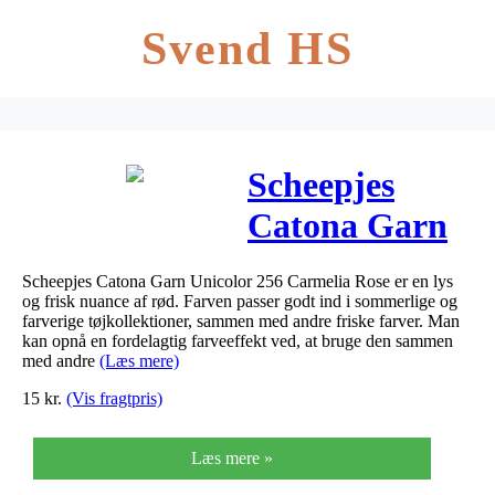
Svend HS
Scheepjes
Catona Garn
Unicolor 256
Scheepjes Catona Garn Unicolor 256 Carmelia Rose er en lys
Carmelia Rose
og frisk nuance af rød. Farven passer godt ind i sommerlige og
farverige tøjkollektioner, sammen med andre friske farver. Man
kan opnå en fordelagtig farveeffekt ved, at bruge den sammen
med andre
(Læs mere)
15
kr.
(Vis fragtpris)
Læs mere »