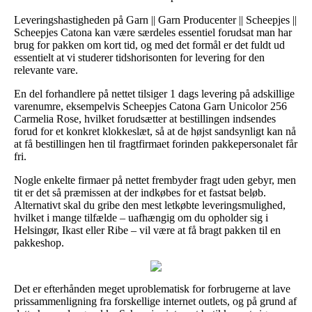
Leveringshastigheden på Garn || Garn Producenter || Scheepjes ||
Scheepjes Catona kan være særdeles essentiel forudsat man har
brug for pakken om kort tid, og med det formål er det fuldt ud
essentielt at vi studerer tidshorisonten for levering for den
relevante vare.
En del forhandlere på nettet tilsiger 1 dags levering på adskillige
varenumre, eksempelvis Scheepjes Catona Garn Unicolor 256
Carmelia Rose, hvilket forudsætter at bestillingen indsendes
forud for et konkret klokkeslæt, så at de højst sandsynligt kan nå
at få bestillingen hen til fragtfirmaet forinden pakkepersonalet får
fri.
Nogle enkelte firmaer på nettet frembyder fragt uden gebyr, men
tit er det så præmissen at der indkøbes for et fastsat beløb.
Alternativt skal du gribe den mest letkøbte leveringsmulighed,
hvilket i mange tilfælde – uafhængig om du opholder sig i
Helsingør, Ikast eller Ribe – vil være at få bragt pakken til en
pakkeshop.
Det er efterhånden meget uproblematisk for forbrugerne at lave
prissammenligning fra forskellige internet outlets, og på grund af