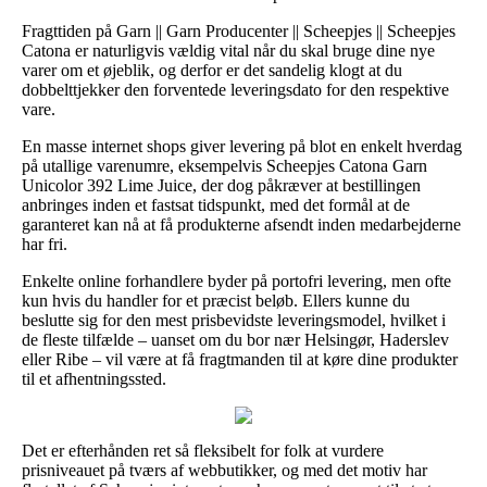
Fragttiden på Garn || Garn Producenter || Scheepjes || Scheepjes
Catona er naturligvis vældig vital når du skal bruge dine nye
varer om et øjeblik, og derfor er det sandelig klogt at du
dobbelttjekker den forventede leveringsdato for den respektive
vare.
En masse internet shops giver levering på blot en enkelt hverdag
på utallige varenumre, eksempelvis Scheepjes Catona Garn
Unicolor 392 Lime Juice, der dog påkræver at bestillingen
anbringes inden et fastsat tidspunkt, med det formål at de
garanteret kan nå at få produkterne afsendt inden medarbejderne
har fri.
Enkelte online forhandlere byder på portofri levering, men ofte
kun hvis du handler for et præcist beløb. Ellers kunne du
beslutte sig for den mest prisbevidste leveringsmodel, hvilket i
de fleste tilfælde – uanset om du bor nær Helsingør, Haderslev
eller Ribe – vil være at få fragtmanden til at køre dine produkter
til et afhentningssted.
Det er efterhånden ret så fleksibelt for folk at vurdere
prisniveauet på tværs af webbutikker, og med det motiv har