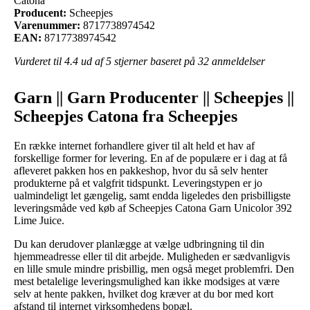
Catona
Producent:
Scheepjes
Varenummer:
8717738974542
EAN:
8717738974542
Vurderet til
4.4
ud af 5 stjerner baseret på
32
anmeldelser
Garn || Garn Producenter || Scheepjes ||
Scheepjes Catona fra Scheepjes
En række internet forhandlere giver til alt held et hav af
forskellige former for levering. En af de populære er i dag at få
afleveret pakken hos en pakkeshop, hvor du så selv henter
produkterne på et valgfrit tidspunkt. Leveringstypen er jo
ualmindeligt let gængelig, samt endda ligeledes den prisbilligste
leveringsmåde ved køb af Scheepjes Catona Garn Unicolor 392
Lime Juice.
Du kan derudover planlægge at vælge udbringning til din
hjemmeadresse eller til dit arbejde. Muligheden er sædvanligvis
en lille smule mindre prisbillig, men også meget problemfri. Den
mest betalelige leveringsmulighed kan ikke modsiges at være
selv at hente pakken, hvilket dog kræver at du bor med kort
afstand til internet virksomhedens bopæl.