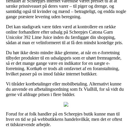
flertallet af Scheepjes internet varehuse været presset til at at
sænke prisniveauet på deres varer – til piger og drenge, og
samtidig også til kvinder og mænd – betragteligt, og endda nogle
gange præstere levering uden beregning.
Det kan stadigvæk være tiden værd at kontrollere en række
online forhandlere efter udsalg på Scheepjes Catona Garn
Unicolor 392 Lime Juice inden du færdiggør din shopping,
sådan at man er velinformeret til at få den mindst kostelige pris.
Du bør ikke desto mindre ikke glemme, at når en e-forretning
tilbyder produkter til en udsalgspris som er uhørt fremragende,
så er det mange gange være en indikator for en uægte e-
forretning. Kortkøb er trods alt omfavnet af en foranstaltning,
hvilket passer på os imod falske internet butikker.
Vi tilråder kortbetalinger eller mobilbetaling. Alternativt kunne
du anvende en afbetalingsordning som fx ViaBill, for så vidt du
gerne vil afdrage prisen i flere bidder.
Forud for at folk handler på en Scheepjes butik kunne man til
hver en tid se på webbutikkens handelsvilkår, men det er oftest
et tidskrævende arbejde.