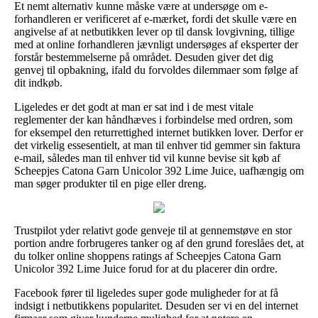
Et nemt alternativ kunne måske være at undersøge om e-
forhandleren er verificeret af e-mærket, fordi det skulle være en
angivelse af at netbutikken lever op til dansk lovgivning, tillige
med at online forhandleren jævnligt undersøges af eksperter der
forstår bestemmelserne på området. Desuden giver det dig
genvej til opbakning, ifald du forvoldes dilemmaer som følge af
dit indkøb.
Ligeledes er det godt at man er sat ind i de mest vitale
reglementer der kan håndhæves i forbindelse med ordren, som
for eksempel den returrettighed internet butikken lover. Derfor er
det virkelig essesentielt, at man til enhver tid gemmer sin faktura
e-mail, således man til enhver tid vil kunne bevise sit køb af
Scheepjes Catona Garn Unicolor 392 Lime Juice, uafhængig om
man søger produkter til en pige eller dreng.
Trustpilot yder relativt gode genveje til at gennemstøve en stor
portion andre forbrugeres tanker og af den grund foreslåes det, at
du tolker online shoppens ratings af Scheepjes Catona Garn
Unicolor 392 Lime Juice forud for at du placerer din ordre.
Facebook fører til ligeledes super gode muligheder for at få
indsigt i netbutikkens popularitet. Desuden ser vi en del internet