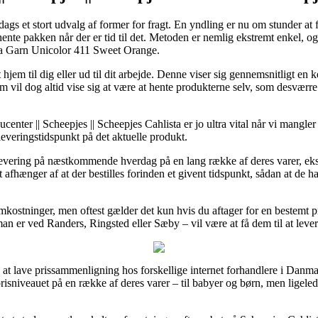
dags et stort udvalg af former for fragt. En yndling er nu om stunder at
 hente pakken når der er tid til det. Metoden er nemlig ekstremt enkel, og 
ta Garn Unicolor 411 Sweet Orange.
jem til dig eller ud til dit arbejde. Denne viser sig gennemsnitligt en 
m vil dog altid vise sig at være at hente produkterne selv, som desværr
nter || Scheepjes || Scheepjes Cahlista er jo ultra vital når vi mangler 
 leveringstidspunkt på det aktuelle produkt.
 levering på næstkommende hverdag på en lang række af deres varer, ek
hænger af at der bestilles forinden et givent tidspunkt, sådan at de ha
omkostninger, men oftest gælder det kun hvis du aftager for en bestemt p
an er ved Randers, Ringsted eller Sæby – vil være at få dem til at lever
e at lave prissammenligning hos forskellige internet forhandlere i Danma
prisniveauet på en række af deres varer – til babyer og børn, men ligeled