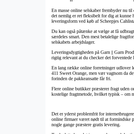
En masse online selskaber frembyder nu til 
det nemlig er ret fleksibelt for dig at kunne
leveringsform ved køb af Scheepjes Cahlis
Du kan også påtænke at vælge at få udbragt h
særdeles smart. Den mest betalelige fragtfor
selskabets arbejdslager.
Leveringsdygtigheden på Garn || Garn Produce
rigtig relevant at du checker det forventede
En lang række online forretninger udlover
411 Sweet Orange, men vær vagtsom da det af
forinden de pakkeansatte får fri.
Flere online butikker præsterer fragt uden 
kostelige fragtmetode, hvilket typisk – om m
Det er yderst problemfrit for internetbruger
online firmaer været nødt til at formindske 
nogle gange præstere gratis levering.