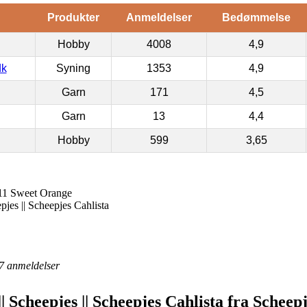
Produkter
Anmeldelser
Bedømmelse
Hobby
4008
4,9
dk
Syning
1353
4,9
Garn
171
4,5
Garn
13
4,4
Hobby
599
3,65
411 Sweet Orange
pjes || Scheepjes Cahlista
7
anmeldelser
 Scheepjes || Scheepjes Cahlista fra Scheep