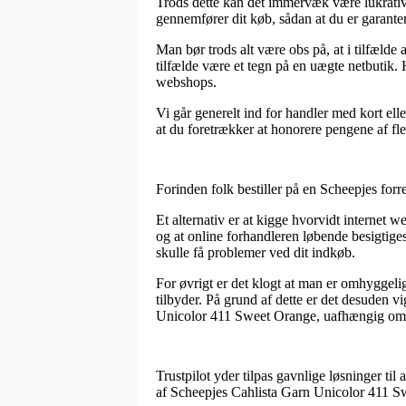
Trods dette kan det immervæk være lukrativt
gennemfører dit køb, sådan at du er garantere
Man bør trods alt være obs på, at i tilfælde a
tilfælde være et tegn på en uægte netbutik. 
webshops.
Vi går generelt ind for handler med kort ell
at du foretrækker at honorere pengene af f
Forinden folk bestiller på en Scheepjes forr
Et alternativ er at kigge hvorvidt internet 
og at online forhandleren løbende besigtige
skulle få problemer ved dit indkøb.
For øvrigt er det klogt at man er omhyggel
tilbyder. På grund af dette er det desuden v
Unicolor 411 Sweet Orange, uafhængig om du
Trustpilot yder tilpas gavnlige løsninger ti
af Scheepjes Cahlista Garn Unicolor 411 Swe