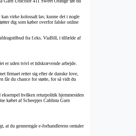
ista Garn Unicolor 411 Sweet Orange før du
er kan virke kolossalt lav, kunne det i nogle
tøtter dig som køber overfor falske online
agstilbud fra f.eks. ViaBill, i tilfælde af
et er uden tvivl et tidskrævende arbejde.
et firmaet retter sig efter de danske love,
får du chance for støtte, for så vidt du
l eksempel hvilken returpolitik hjemmesiden
vidne købet af Scheepjes Cahlista Garn
logt, at du gennemgår e-forhandlerens omtaler