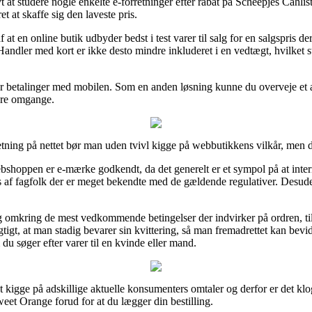
 at studere nogle enkelte e-forretninger efter rabat på Scheepjes Cahl
t at skaffe sig den laveste pris.
f at en online butik udbyder bedst i test varer til salg for en salgspris d
Handler med kort er ikke desto mindre inkluderet i en vedtægt, hvilket s
er betalinger med mobilen. Som en anden løsning kunne du overveje et afdr
lere omgange.
etning på nettet bør man uden tvivl kigge på webbutikkens vilkår, men d
webshoppen er e-mærke godkendt, da det generelt er et sympol på at intern
s af fagfolk der er meget bekendte med de gældende regulativer. Desuden 
ig omkring de mest vedkommende betingelser der indvirker på ordren, ti
igtigt, at man stadig bevarer sin kvittering, så man fremadrettet kan be
 søger efter varer til en kvinde eller mand.
l at kigge på adskillige aktuelle konsumenters omtaler og derfor er det k
et Orange forud for at du lægger din bestilling.