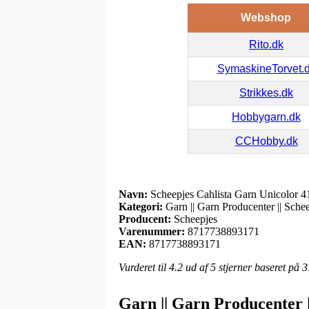
Webshop
Rito.dk
SymaskineTorvet.
Strikkes.dk
Hobbygarn.dk
CCHobby.dk
Navn:
Scheepjes Cahlista Garn Unicolor 
Kategori:
Garn || Garn Producenter || Schee
Producent:
Scheepjes
Varenummer:
8717738893171
EAN:
8717738893171
Vurderet til
4.2
ud af 5 stjerner baseret på
3
Garn || Garn Producenter ||