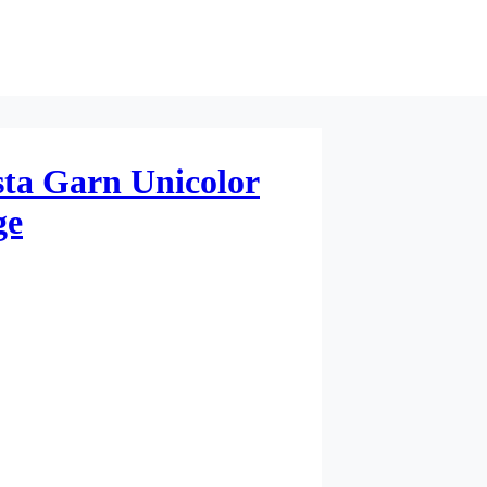
sta Garn Unicolor
ge