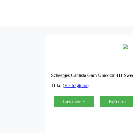
Scheepjes Cahlista Garn Unicolor 411 Sw
11
kr.
(Vis fragtpris)
Læs mere »
Køb nu »