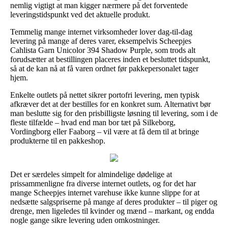
nemlig vigtigt at man kigger nærmere på det forventede
leveringstidspunkt ved det aktuelle produkt.
Temmelig mange internet virksomheder lover dag-til-dag
levering på mange af deres varer, eksempelvis Scheepjes
Cahlista Garn Unicolor 394 Shadow Purple, som trods alt
forudsætter at bestillingen placeres inden et besluttet tidspunkt,
så at de kan nå at få varen ordnet før pakkepersonalet tager
hjem.
Enkelte outlets på nettet sikrer portofri levering, men typisk
afkræver det at der bestilles for en konkret sum. Alternativt bør
man beslutte sig for den prisbilligste løsning til levering, som i de
fleste tilfælde – hvad end man bor tæt på Silkeborg,
Vordingborg eller Faaborg – vil være at få dem til at bringe
produkterne til en pakkeshop.
Det er særdeles simpelt for almindelige dødelige at
prissammenligne fra diverse internet outlets, og for det har
mange Scheepjes internet varehuse ikke kunne slippe for at
nedsætte salgspriserne på mange af deres produkter – til piger og
drenge, men ligeledes til kvinder og mænd – markant, og endda
nogle gange sikre levering uden omkostninger.