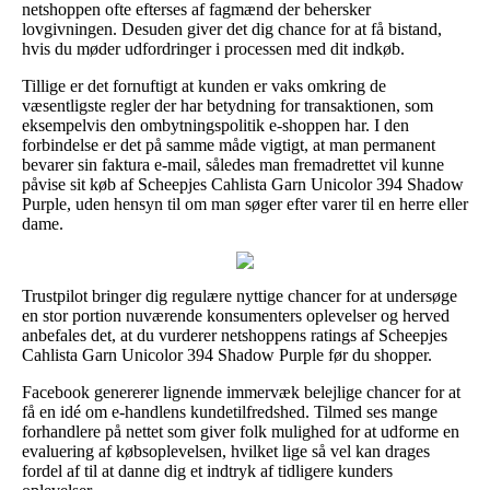
netshoppen ofte efterses af fagmænd der behersker
lovgivningen. Desuden giver det dig chance for at få bistand,
hvis du møder udfordringer i processen med dit indkøb.
Tillige er det fornuftigt at kunden er vaks omkring de
væsentligste regler der har betydning for transaktionen, som
eksempelvis den ombytningspolitik e-shoppen har. I den
forbindelse er det på samme måde vigtigt, at man permanent
bevarer sin faktura e-mail, således man fremadrettet vil kunne
påvise sit køb af Scheepjes Cahlista Garn Unicolor 394 Shadow
Purple, uden hensyn til om man søger efter varer til en herre eller
dame.
Trustpilot bringer dig regulære nyttige chancer for at undersøge
en stor portion nuværende konsumenters oplevelser og herved
anbefales det, at du vurderer netshoppens ratings af Scheepjes
Cahlista Garn Unicolor 394 Shadow Purple før du shopper.
Facebook genererer lignende immervæk belejlige chancer for at
få en idé om e-handlens kundetilfredshed. Tilmed ses mange
forhandlere på nettet som giver folk mulighed for at udforme en
evaluering af købsoplevelsen, hvilket lige så vel kan drages
fordel af til at danne dig et indtryk af tidligere kunders