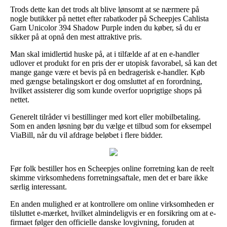
Trods dette kan det trods alt blive lønsomt at se nærmere på
nogle butikker på nettet efter rabatkoder på Scheepjes Cahlista
Garn Unicolor 394 Shadow Purple inden du køber, så du er
sikker på at opnå den mest attraktive pris.
Man skal imidlertid huske på, at i tilfælde af at en e-handler
udlover et produkt for en pris der er utopisk favorabel, så kan det
mange gange være et bevis på en bedragerisk e-handler. Køb
med gængse betalingskort er dog omsluttet af en forordning,
hvilket assisterer dig som kunde overfor uoprigtige shops på
nettet.
Generelt tilråder vi bestillinger med kort eller mobilbetaling.
Som en anden løsning bør du vælge et tilbud som for eksempel
ViaBill, når du vil afdrage beløbet i flere bidder.
Før folk bestiller hos en Scheepjes online forretning kan de reelt
skimme virksomhedens forretningsaftale, men det er bare ikke
særlig interessant.
En anden mulighed er at kontrollere om online virksomheden er
tilsluttet e-mærket, hvilket almindeligvis er en forsikring om at e-
firmaet følger den officielle danske lovgivning, foruden at