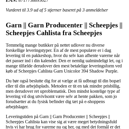
EAN:
8717738893027
Vurderet til
3.9
ud af 5 stjerner baseret på
3
anmeldelser
Garn || Garn Producenter || Scheepjes ||
Scheepjes Cahlista fra Scheepjes
Temmelig mange butikker på nettet udlover nu diverse
forskellige leveringstyper. En af de mest populære er i dag
levering til en pakkeshop, hvor du selv kan afhente varerne når
det passer ind i din kalender. Den er nemlig ualmindeligt let, og i
mange tilfælde derudover den mest betalelige leveringsform ved
køb af Scheepjes Cahlista Garn Unicolor 394 Shadow Purple.
Du bør også beslutte dig for at vælge at få udbragt til din bopæl
eller til din arbejdsplads. Metoden er tit en tak mindre prisbillig,
men derudover ret uproblematisk. Den mindst kostelige type af
levering vil dog utvivlsomt være selv at hente pakken, som jo
forudsætter at du fysisk befinder dig tæt på e-shoppens
arbejdslager.
Leveringstiden på Garn || Garn Producenter || Scheepjes ||
Scheepjes Cahlista kan vise sig at være meget betydningsfuld
hvis vi har brug for varerne nu og her, og med det formål er det