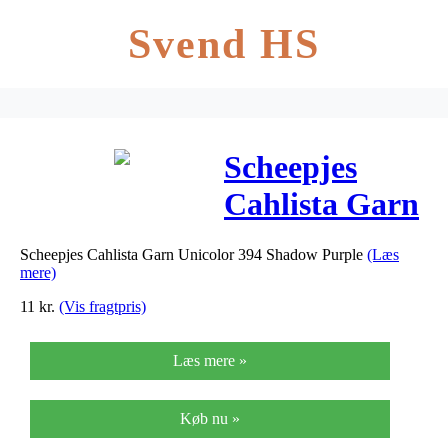
Svend HS
Scheepjes
Cahlista Garn
Unicolor 394
Scheepjes Cahlista Garn Unicolor 394 Shadow Purple
(Læs
Shadow
mere)
Purple
11
kr.
(Vis fragtpris)
Læs mere »
Køb nu »