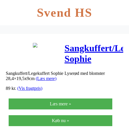
Svend HS
Sangkuffert/Leg
Sophie
Lyserød med
Sangkuffert/Legekuffert Sophie Lyserød med blomster
blomster
28,4×19,5x9cm
(Læs mere)
28,4×19,5x9cm
89
kr.
(Vis fragtpris)
Læs mere »
Køb nu »