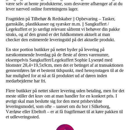
være selv at hente produkterne, som desværre afhænger af at du
lever nærved online forretningens lager.
Fragttiden på Tilbehør & Redskaber || Opbevaring – Tasker,
garnskåle, plastikkasser og syæsker m.m. || Sangkuffert /
Legekuffert er jo særligt relevant såfremt vi behøver din pakke
straks, og af den grund er det fuldkommen aktuelt at man
checker den estimerede leveringstid på det aktuelle produkt.
En stor portion butikker på nettet byder på levering på
næstkommende hverdag på de fleste af deres varenumre,
eksempelvis Sangkuffert/Legekuffert Sophie Lyserød med
blomster 28,4×19,5x9cm, men det er betinget af at transaktionen
gennemføres før et bestemt tidspunkt, med hensynstagen til at de
har mulighed for at nå at få produktet ud af døren inden
medarbejderne har fri.
Flere butikker på nettet sikrer levering uden betaling, men for det
meste stiller det krav om at man handler for en konkret pris. I
øvrigt skal man beslutte sig for den mest prisbevidste
leveringsmodel, som ofte – uanset om du bor i Silkeborg,
Værløse eller Ebeltoft – er at få fragtfirmaet til at køre pakken til
et udleveringssted.