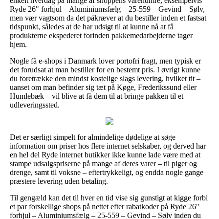
enkelt hverdag på mange af shoppens varenumre, eksempelvis
Ryde 26" forhjul – Aluminiumsfælg – 25-559 – Gevind – Sølv,
men vær vagtsom da det påkræver at du bestiller inden et fastsat
tidspunkt, således at de har udsigt til at kunne nå at få
produkterne ekspederet forinden pakkemedarbejderne tager
hjem.
Nogle få e-shops i Danmark lover portofri fragt, men typisk er
det forudsat at man bestiller for en bestemt pris. I øvrigt kunne
du foretrække den mindst kostelige slags levering, hvilket tit –
uanset om man befinder sig tæt på Køge, Frederikssund eller
Humlebæk – vil blive at få dem til at bringe pakken til et
udleveringssted.
Det er særligt simpelt for almindelige dødelige at søge
information om priser hos flere internet selskaber, og derved har
en hel del Ryde internet butikker ikke kunne lade være med at
stampe udsalgspriserne på mange af deres varer – til piger og
drenge, samt til voksne – eftertrykkeligt, og endda nogle gange
præstere levering uden betaling.
Til gengæld kan det til hver en tid vise sig gunstigt at kigge forbi
et par forskellige shops på nettet efter rabatkoder på Ryde 26"
forhjul – Aluminiumsfælg – 25-559 – Gevind – Sølv inden du