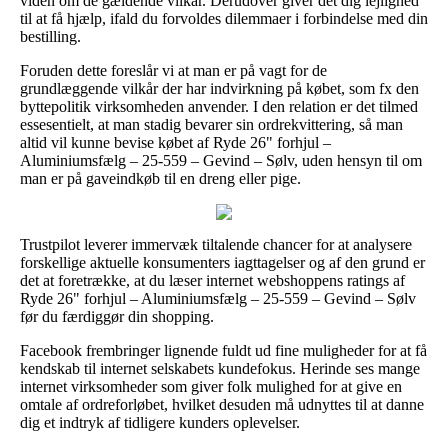
viden om de gældende vilkår. Derudover giver det dig lejlighed
til at få hjælp, ifald du forvoldes dilemmaer i forbindelse med din
bestilling.
Foruden dette foreslår vi at man er på vagt for de
grundlæggende vilkår der har indvirkning på købet, som fx den
byttepolitik virksomheden anvender. I den relation er det tilmed
essesentielt, at man stadig bevarer sin ordrekvittering, så man
altid vil kunne bevise købet af Ryde 26" forhjul –
Aluminiumsfælg – 25-559 – Gevind – Sølv, uden hensyn til om
man er på gaveindkøb til en dreng eller pige.
Trustpilot leverer immervæk tiltalende chancer for at analysere
forskellige aktuelle konsumenters iagttagelser og af den grund er
det at foretrække, at du læser internet webshoppens ratings af
Ryde 26" forhjul – Aluminiumsfælg – 25-559 – Gevind – Sølv
før du færdiggør din shopping.
Facebook frembringer lignende fuldt ud fine muligheder for at få
kendskab til internet selskabets kundefokus. Herinde ses mange
internet virksomheder som giver folk mulighed for at give en
omtale af ordreforløbet, hvilket desuden må udnyttes til at danne
dig et indtryk af tidligere kunders oplevelser.