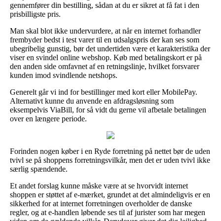
gennemfører din bestilling, sådan at du er sikret at få fat i den
prisbilligste pris.
Man skal blot ikke undervurdere, at når en internet forhandler
frembyder bedst i test varer til en udsalgspris der kan ses som
ubegribelig gunstig, bør det undertiden være et karakteristika der
viser en svindel online webshop. Køb med betalingskort er på
den anden side omfavnet af en retningslinje, hvilket forsvarer
kunden imod svindlende netshops.
Generelt går vi ind for bestillinger med kort eller MobilePay.
Alternativt kunne du anvende en afdragsløsning som
eksempelvis ViaBill, for så vidt du gerne vil afbetale betalingen
over en længere periode.
Forinden nogen køber i en Ryde forretning på nettet bør de uden
tvivl se på shoppens forretningsvilkår, men det er uden tvivl ikke
særlig spændende.
Et andet forslag kunne måske være at se hvorvidt internet
shoppen er støttet af e-mærket, grundet at det almindeligvis er en
sikkerhed for at internet forretningen overholder de danske
regler, og at e-handlen løbende ses til af jurister som har megen