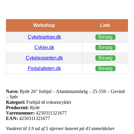
Webshop
Link
Cykelpartner.dk
Besøg
Cykler.dk
Besøg
Cykelexperten.dk
Besøg
Pedalatleten.dk
Besøg
Navn:
Ryde 26" forhjul – Aluminiumsfælg – 25-559 – Gevind
– Sølv
Kategori:
Forhjul til voksencykler
Producent:
Ryde
Varenummer:
4250311321677
EAN:
4250311321677
Vurderet til
3.9
ud af 5 stjerner baseret på
43
anmeldelser