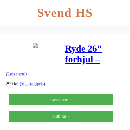
Svend HS
Ryde 26"
forhjul –
Aluminiumsfæl
(Læs mere)
– 25-559 –
299
kr.
(Vis fragtpris)
Gevind – Sølv
Læs mere »
Køb nu »