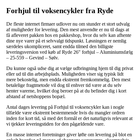
Forhjul til voksencykler fra Ryde
De fleste internet firmaer udlover nu om stunder et stort udvalg
af muligheder for levering. Den mest anvendte er nu til dags at
få afleveret pakken hos en pakkeshop, hvor du selv kan afhente
dine nye varer på et selvvalgt tidspunkt. Løsningen er nemlig
særdeles ukompliceret, samt endda tilmed den billigste
leveringsversion ved køb af Ryde 26" forhjul – Aluminiumsfælg
– 25-559 – Gevind – Sølv.
Du kunne også udse dig at vælge udbringning hjem til dig privat
eller ud til din arbejdsplads. Muligheden viser sig typisk lidt
mere bekostelig, men endda ekstremt fremkommelig. Den mest
betalelige fragtmetode vil dog til enhver tid være at du selv
henter varerne, hvilket dog beroer på at du befinder dig i kort
afstand af netshoppens bopæl.
Antal dages levering på Forhjul til voksencykler kan i nogle
tilfælde være ekstremt bestemmende hvis du mangler ordren
inden for kort tid, så med det formål er det naturligvis relevant at
vi tjekker leveringstiden for den pågældende vare.
En masse internet forretninger giver løfte om levering på blot en