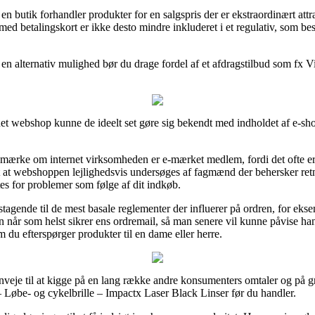
 en butik forhandler produkter for en salgspris der er ekstraordinært at
d betalingskort er ikke desto mindre inkluderet i et regulativ, som bes
 en alternativ mulighed bør du drage fordel af et afdragstilbud som fx V
t webshop kunne de ideelt set gøre sig bekendt med indholdet af e-shop
emærke om internet virksomheden er e-mærket medlem, fordi det ofte er 
amt at webshoppen lejlighedsvis undersøges af fagmænd der behersker ret
ttes for problemer som følge af dit indkøb.
tagende til de mest basale reglementer der influerer på ordren, for eksem
n når som helst sikrer ens ordremail, så man senere vil kunne påvise 
 du efterspørger produkter til en dame eller herre.
veje til at kigge på en lang række andre konsumenters omtaler og på gru
 Løbe- og cykelbrille – Impactx Laser Black Linser før du handler.