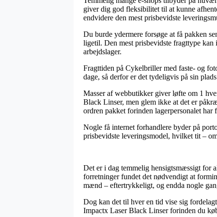
Temmelig mange e-shops tilbyder på nuvære
giver dig god fleksibilitet til at kunne afhe
endvidere den mest prisbevidste leveringsm
Du burde ydermere forsøge at få pakken sendt 
ligetil. Den mest prisbevidste fragttype kan 
arbejdslager.
Fragttiden på Cykelbriller med faste- og foto
dage, så derfor er det tydeligvis på sin plad
Masser af webbutikker giver løfte om 1 hve
Black Linser, men glem ikke at det er påkræv
ordren pakket forinden lagerpersonalet har f
Nogle få internet forhandlere byder på port
prisbevidste leveringsmodel, hvilket tit – o
Det er i dag temmelig hensigtsmæssigt for al
forretninger fundet det nødvendigt at formind
mænd – eftertrykkeligt, og endda nogle gan
Dog kan det til hver en tid vise sig fordela
Impactx Laser Black Linser forinden du køber