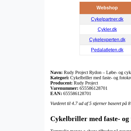
Webshop
Cykelpartner.dk
Cykler.dk
Cykelexperten.dk
Pedalatleten.dk
Navn:
Rudy Project Rydon – Løbe- og cykel
Kategori:
Cykelbriller med faste- og fotokr
Producent:
Rudy Project
Varenummer:
655586128701
EAN:
655586128701
Vurderet til
4.7
ud af 5 stjerner baseret på
8
Cykelbriller med faste- og