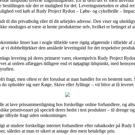
nde tidspunkt diverse fragtmuligheder. En af dem der er mest anvendt 
nte bestillingen når der er mulighed for det. Leveringsmetoden er altså re
ulighed ved køb af Rudy Project Rydon – Løbe- og cykelbrille – Impac
til din privatbolig eller til dit arbejdes adresse. Den viser sig uheldig
ikke modsiges at være at hente produkterne selv, hvilket er betinget af a
kromiske linser kan i nogle tilfælde være rigtig afgørende i tilfælde af a
s at vi dobbelttjekker den anslåede leveringstid for det respektive produk
rdags levering på deres primære varer, eksempelvis Rudy Project Rydo
et at ordren aflægges tidligere end et nøjagtigt tidspunkt, med hensynsta
yraften.
ofri fragt, men oftest er det forudsat at man handler for en bestemt su
m du opholder sig nær Køge, Skive eller Jyllinge – vil blive at få levere
le at lave prissammenligning hos forskellige online forhandlere, og alt
ske prisniveauet på specielt deres bedst i test produkter – til drenge og
ge tilbyde fragt uden omkostninger.
gtigt at studere forskellige internet forhandlere efter rabatkoder på Rud
, således at man er sikret at antage den mest betalelige pris.