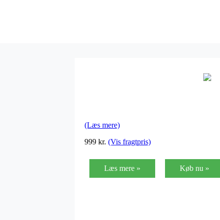
(Læs mere)
999
kr.
(Vis fragtpris)
Læs mere »
Køb nu »