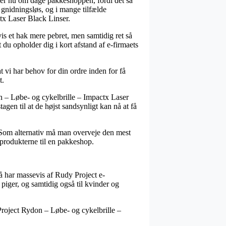
er nu om dage pakkeshoppen, fordi det så
t gnidningsløs, og i mange tilfælde
tx Laser Black Linser.
vis et hak mere pebret, men samtidig ret så
t du opholder dig i kort afstand af e-firmaets
t vi har behov for din ordre inden for få
t.
n – Løbe- og cykelbrille – Impactx Laser
gen til at de højst sandsynligt kan nå at få
m. Som alternativ må man overveje den mest
t produkterne til en pakkeshop.
så har massevis af Rudy Project e-
 piger, og samtidig også til kvinder og
y Project Rydon – Løbe- og cykelbrille –