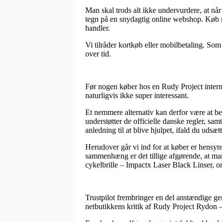
Man skal trods alt ikke undervurdere, at når
tegn på en snydagtig online webshop. Køb me
handler.
Vi tilråder kortkøb eller mobilbetaling. Som
over tid.
Før nogen køber hos en Rudy Project interne
naturligvis ikke super interessant.
Et nemmere alternativ kan derfor være at b
understøtter de officielle danske regler, s
anledning til at blive hjulpet, ifald du udsæ
Herudover går vi ind for at køber er hensyns
sammenhæng er det tillige afgørende, at ma
cykelbrille – Impactx Laser Black Linser, om
Trustpilot frembringer en del anstændige gen
netbutikkens kritik af Rudy Project Rydon –