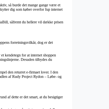
traktiv, så burde det mange gange være et
kytter dig som køber overfor fup internet
iaBill, såfremt du hellere vil dække prisen
pens forretningsvilkår, dog er det
et kendetegn for at internet shoppen
ningslinjerne. Desuden tilbydes du
pel den returret e-firmaet lover. I den
handlen af Rudy Project Rydon – Løbe- og
nd af dette er det smart, at du besigtiger