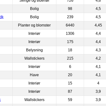
Senge og tilbehør
726
4,6
Bolig
98
4,5
dk
Bolig
239
4,5
Planter og blomster
6440
4,45
Interiør
1306
4,4
Interiør
175
4,4
Belysning
18
4,3
Wallstickers
215
4,2
Interiør
6
4,1
Have
20
4,1
Interiør
15
4
Interiør
87
3,9
k
Wallstickers
59
3,9