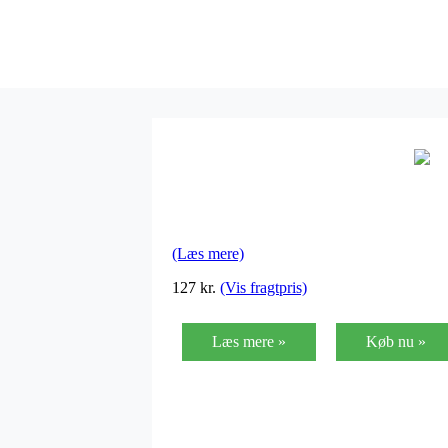
(Læs mere)
127
kr.
(Vis fragtpris)
Læs mere »
Køb nu »