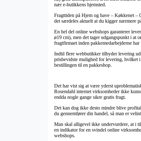
nær e-butikkens hjemsted.
Fragttiden på Hjem og have – Køkkenet – 0-2
det særdeles aktuelt at du kigger nærmere p
En hel del online webshops garanterer leve
ø19 cm), men det tager udgangspunkt i at ord
fragtfirmaet inden pakkemedarbejderne har f
Indtil flere webbutikker tilbyder levering 
prisbevidste mulighed for levering, hvilket i
bestillingen til en pakkeshop.
Det har vist sig at være yderst uproblematisk
Rosendahl internet virksomheder ikke kunne s
endda nogle gange sikre gratis fragt.
Det kan dog ikke desto mindre blive profita
du gennemfører din handel, så man er velinfo
Man skal alligevel ikke undervurdere, at i t
en indikator for en svindel online virksomh
webshops.