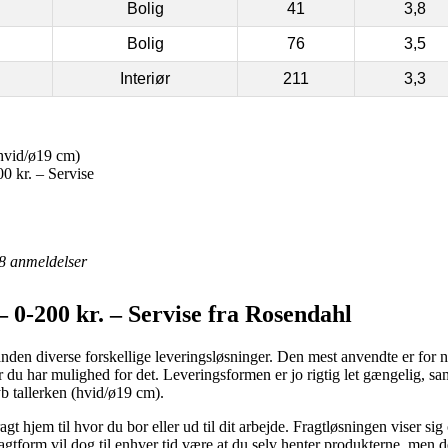
Bolig
41
3,8
Bolig
76
3,5
Interiør
211
3,3
hvid/ø19 cm)
 kr. – Servise
8
anmeldelser
 0-200 kr. – Servise fra Rosendahl
nden diverse forskellige leveringsløsninger. Den mest anvendte er for 
du har mulighed for det. Leveringsformen er jo rigtig let gængelig, sam
b tallerken (hvid/ø19 cm).
 hjem til hvor du bor eller ud til dit arbejde. Fragtløsningen viser sig o
agtform vil dog til enhver tid være at du selv henter produkterne, men 