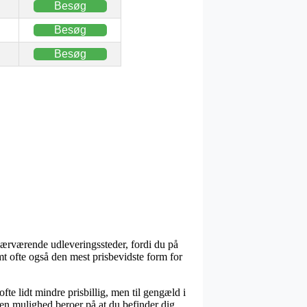
Besøg
Besøg
Besøg
nærværende udleveringssteder, fordi du på
t ofte også den mest prisbevidste form for
fte lidt mindre prisbillig, men til gengæld i
den mulighed beroer på at du befinder dig