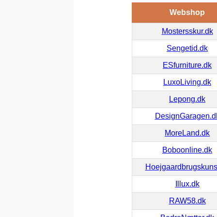
Webshop
Mostersskur.dk
Sengetid.dk
ESfurniture.dk
LuxoLiving.dk
Lepong.dk
DesignGaragen.d
MoreLand.dk
Boboonline.dk
Hoejgaardbrugskuns
Illux.dk
RAW58.dk