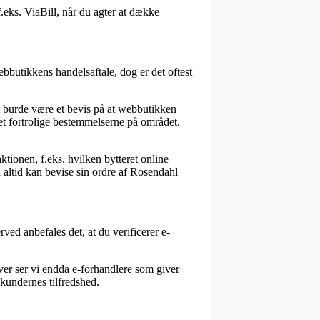
f.eks. ViaBill, når du agter at dække
bbutikkens handelsaftale, dog er det oftest
t burde være et bevis på at webbutikken
eget fortrolige bestemmelserne på området.
tionen, f.eks. hvilken bytteret online
 altid kan bevise sin ordre af Rosendahl
rved anbefales det, at du verificerer e-
ver ser vi endda e-forhandlere som giver
 kundernes tilfredshed.