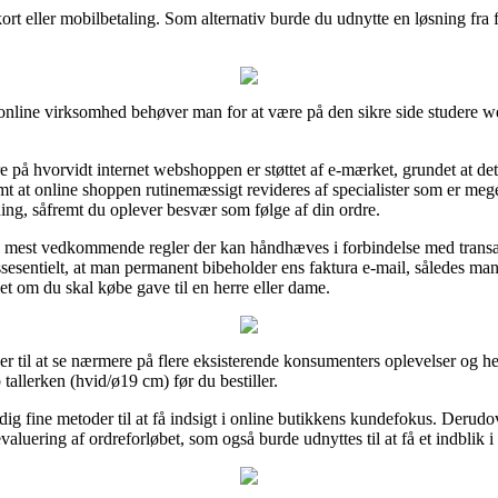
 kort eller mobilbetaling. Som alternativ burde du udnytte en løsning fra 
 online virksomhed behøver man for at være på den sikre side studere we
på hvorvidt internet webshoppen er støttet af e-mærket, grundet at de
, samt at online shoppen rutinemæssigt revideres af specialister som er m
ng, såfremt du oplever besvær som følge af din ordre.
 de mest vedkommende regler der kan håndhæves i forbindelse med transak
ssesentielt, at man permanent bibeholder ens faktura e-mail, således man
et om du skal købe gave til en herre eller dame.
nger til at se nærmere på flere eksisterende konsumenters oplevelser og he
tallerken (hvid/ø19 cm) før du bestiller.
g fine metoder til at få indsigt i online butikkens kundefokus. Derudo
uering af ordreforløbet, som også burde udnyttes til at få et indblik i