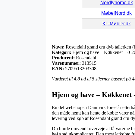
Nordlyhome.dk
MøbelNord.dk
XL-Møbler.dk
Navn:
Rosendahl grand cru dyb tallerken (
Kategori:
Hjem og have – Køkkenet – 0-200
Producent:
Rosendahl
Varenummer:
313515
EAN:
5709513203308
Vurderet til
4.8
ud af 5 stjerner baseret på
4
Hjem og have – Køkkenet –
En del webshops i Danmark foreslår efterhå
den måde nemt kan hente de købte varer når 
levering ved køb af Rosendahl grand cru dy
Du burde omvendt overveje at få varerne bragt
høj grad ukompliceret. Den mest letkøbte fr