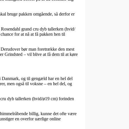
 skal bruge pakken omgående, så derfor er
 Rosendahl grand cru dyb tallerken (hvid/
chance for at nå at få pakken hen til
um. Derudover bør man foretrække den mest
r Grindsted – vil blive at få dem til at køre
r i Danmark, og til gengæld har en hel del
rer, men også til voksne – en hel del, og
 cru dyb tallerken (hvid/ø19 cm) forinden
er himmelråbende billig, kunne det ofte være
unstiger en overfor uærlige online