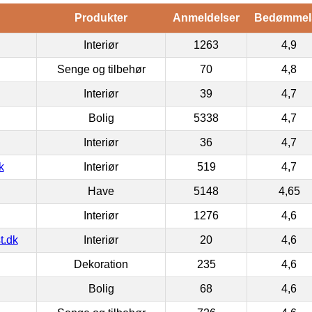
Produkter
Anmeldelser
Bedømmel
Interiør
1263
4,9
Senge og tilbehør
70
4,8
Interiør
39
4,7
Bolig
5338
4,7
Interiør
36
4,7
k
Interiør
519
4,7
Have
5148
4,65
Interiør
1276
4,6
t.dk
Interiør
20
4,6
Dekoration
235
4,6
Bolig
68
4,6