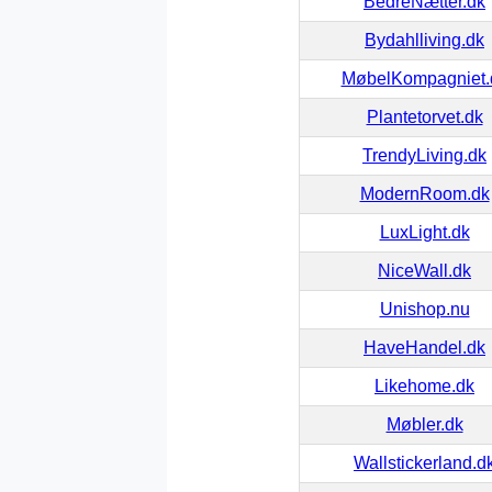
BedreNætter.dk
Bydahlliving.dk
MøbelKompagniet.
Plantetorvet.dk
TrendyLiving.dk
ModernRoom.dk
LuxLight.dk
NiceWall.dk
Unishop.nu
HaveHandel.dk
Likehome.dk
Møbler.dk
Wallstickerland.d