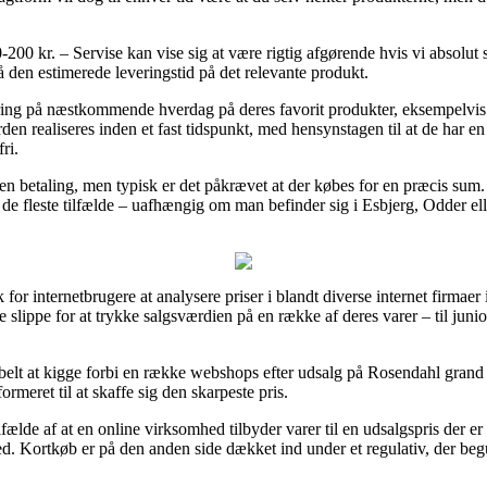
00 kr. – Servise kan vise sig at være rigtig afgørende hvis vi absolut
å den estimerede leveringstid på det relevante produkt.
ring på næstkommende hverdag på deres favorit produkter, eksempelvis
en realiseres inden et fast tidspunkt, med hensynstagen til at de har en 
ri.
uden betaling, men typisk er det påkrævet at der købes for en præcis s
 de fleste tilfælde – uafhængig om man befinder sig i Esbjerg, Odder elle
 for internetbrugere at analysere priser i blandt diverse internet firmae
lippe for at trykke salgsværdien på en række af deres varer – til junio
belt at kigge forbi en række webshops efter udsalg på Rosendahl grand
rmeret til at skaffe sig den skarpeste pris.
ilfælde af at en online virksomhed tilbyder varer til en udsalgspris der 
ed. Kortkøb er på den anden side dækket ind under et regulativ, der beg