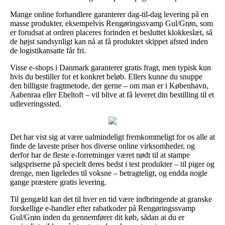
Mange online forhandlere garanterer dag-til-dag levering på en
masse produkter, eksempelvis Rengøringssvamp Gul/Grøn, som
er forudsat at ordren placeres forinden et besluttet klokkeslæt, så
de højst sandsynligt kan nå at få produktet skippet afsted inden
de logistikansatte får fri.
Visse e-shops i Danmark garanterer gratis fragt, men typisk kun
hvis du bestiller for et konkret beløb. Ellers kunne du snuppe
den billigste fragtmetode, der gerne – om man er i København,
Aabenraa eller Ebeltoft – vil blive at få leveret din bestilling til et
udleveringssted.
Det har vist sig at være ualmindeligt fremkommeligt for os alle at
finde de laveste priser hos diverse online virksomheder, og
derfor har de fleste e-forretninger været nødt til at stampe
salgspriserne på specielt deres bedst i test produkter – til piger og
drenge, men ligeledes til voksne – betragteligt, og endda nogle
gange præstere gratis levering.
Til gengæld kan det til hver en tid være indbringende at granske
forskellige e-handler efter rabatkoder på Rengøringssvamp
Gul/Grøn inden du gennemfører dit køb, sådan at du er