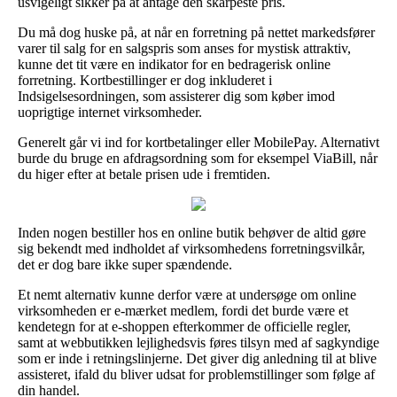
usvigeligt sikker på at antage den skarpeste pris.
Du må dog huske på, at når en forretning på nettet markedsfører
varer til salg for en salgspris som anses for mystisk attraktiv,
kunne det tit være en indikator for en bedragerisk online
forretning. Kortbestillinger er dog inkluderet i
Indsigelsesordningen, som assisterer dig som køber imod
uoprigtige internet virksomheder.
Generelt går vi ind for kortbetalinger eller MobilePay. Alternativt
burde du bruge en afdragsordning som for eksempel ViaBill, når
du higer efter at betale prisen ude i fremtiden.
Inden nogen bestiller hos en online butik behøver de altid gøre
sig bekendt med indholdet af virksomhedens forretningsvilkår,
det er dog bare ikke super spændende.
Et nemt alternativ kunne derfor være at undersøge om online
virksomheden er e-mærket medlem, fordi det burde være et
kendetegn for at e-shoppen efterkommer de officielle regler,
samt at webbutikken lejlighedsvis føres tilsyn med af sagkyndige
som er inde i retningslinjerne. Det giver dig anledning til at blive
assisteret, ifald du bliver udsat for problemstillinger som følge af
din handel.