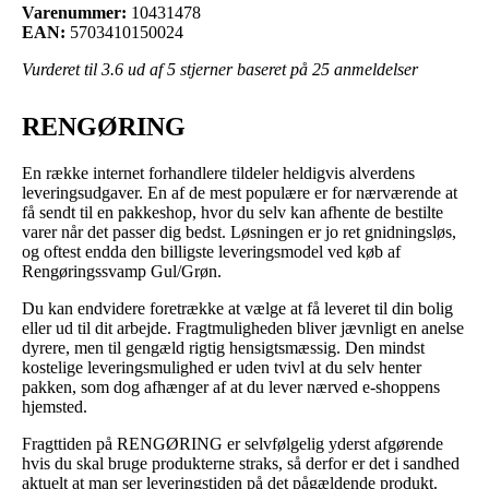
Varenummer:
10431478
EAN:
5703410150024
Vurderet til
3.6
ud af 5 stjerner baseret på
25
anmeldelser
RENGØRING
En række internet forhandlere tildeler heldigvis alverdens
leveringsudgaver. En af de mest populære er for nærværende at
få sendt til en pakkeshop, hvor du selv kan afhente de bestilte
varer når det passer dig bedst. Løsningen er jo ret gnidningsløs,
og oftest endda den billigste leveringsmodel ved køb af
Rengøringssvamp Gul/Grøn.
Du kan endvidere foretrække at vælge at få leveret til din bolig
eller ud til dit arbejde. Fragtmuligheden bliver jævnligt en anelse
dyrere, men til gengæld rigtig hensigtsmæssig. Den mindst
kostelige leveringsmulighed er uden tvivl at du selv henter
pakken, som dog afhænger af at du lever nærved e-shoppens
hjemsted.
Fragttiden på RENGØRING er selvfølgelig yderst afgørende
hvis du skal bruge produkterne straks, så derfor er det i sandhed
aktuelt at man ser leveringstiden på det pågældende produkt.