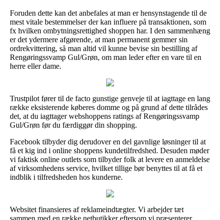
Foruden dette kan det anbefales at man er hensynstagende til de
mest vitale bestemmelser der kan influere på transaktionen, som
fx hvilken ombytningsrettighed shoppen har. I den sammenhæng
er det ydermere afgørende, at man permanent gemmer sin
ordrekvittering, så man altid vil kunne bevise sin bestilling af
Rengøringssvamp Gul/Grøn, om man leder efter en vare til en
herre eller dame.
Trustpilot fører til de facto gunstige genveje til at iagttage en lang
række eksisterende køberes domme og på grund af dette tilrådes
det, at du iagttager webshoppens ratings af Rengøringssvamp
Gul/Grøn før du færdiggør din shopping.
Facebook tilbyder dig derudover en del gavnlige løsninger til at
få et kig ind i online shoppens kundetilfredshed. Desuden møder
vi faktisk online outlets som tilbyder folk at levere en anmeldelse
af virksomhedens service, hvilket tillige bør benyttes til at få et
indblik i tilfredsheden hos kunderne.
Websitet finansieres af reklameindtægter. Vi arbejder tæt
sammen med en række netbutikker eftersom vi præsenterer