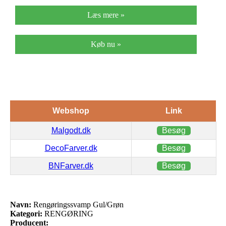
Læs mere »
Køb nu »
Webshop
Link
Malgodt.dk
Besøg
DecoFarver.dk
Besøg
BNFarver.dk
Besøg
Navn:
Rengøringssvamp Gul/Grøn
Kategori:
RENGØRING
Producent: