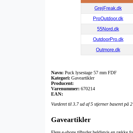
GrejFreak.dk
ProOutdoor.dk
55Nord.dk
OutdoorPro.dk
Outmore.dk
Navn:
Puck lysestage 57 mm FDF
Kategori:
Gaveartikler
Producent:
Varenummer:
670214
EAN:
Vurderet til
3.7
ud af 5 stjerner baseret på
2
Gaveartikler
Flere e-shops tilbyder heldigvis en række fo