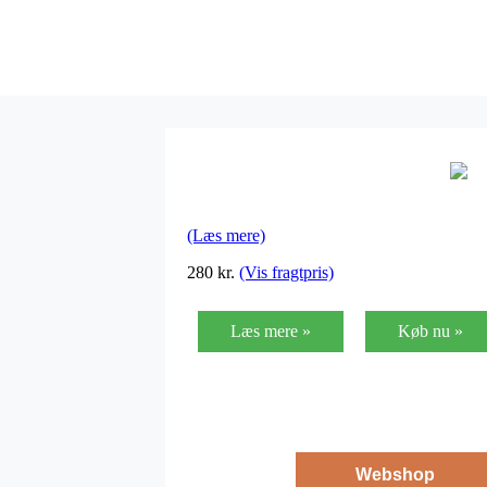
(Læs mere)
280
kr.
(Vis fragtpris)
Læs mere »
Køb nu »
Webshop