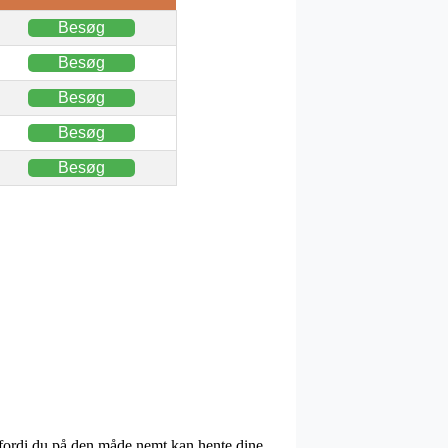
Besøg
Besøg
Besøg
Besøg
Besøg
r, fordi du på den måde nemt kan hente dine