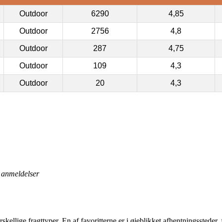
Outdoor
6290
4,85
Outdoor
2756
4,8
Outdoor
287
4,75
Outdoor
109
4,3
Outdoor
20
4,3
anmeldelser
rskellige fragttyper. En af favoritterne er i øjeblikket afhentningsstede