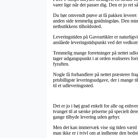
varer lige når det passer dig. Den er jo re
Du bør omvendt prøve at få pakken leveret ti
anden side temmelig gnidningsløs. Den mind
netbutikkens tilholdssted.
Leveringstiden på Gaveartikler er naturligvis
anslåede leveringstidspunkt ved det vedk
Temmelig mange forretninger på nettet udlo
tager udgangspunkt i at orden realiseres for
fyraften.
Nogle få forhandlere på nettet præsterer fr
prisbilligste leveringsudgave, der i mange t
til et udleveringssted.
Det er jo i høj grad enkelt for alle og enhve
tvunget til at sænke priserne på specielt der
gange tilbyde levering uden gebyr.
Men det kan immervæk vise sig tiden værd a
man ikke er i tvivl om at indhente den bedst