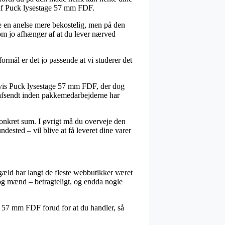
b af Puck lysestage 57 mm FDF.
ste en anelse mere bekostelig, men på den
om jo afhænger af at du lever nærved
formål er det jo passende at vi studerer det
elvis Puck lysestage 57 mm FDF, der dog
en afsendt inden pakkemedarbejderne har
konkret sum. I øvrigt må du overveje den
dested – vil blive at få leveret dine varer
engæld har langt de fleste webbutikker været
er og mænd – betragteligt, og endda nogle
e 57 mm FDF forud for at du handler, så