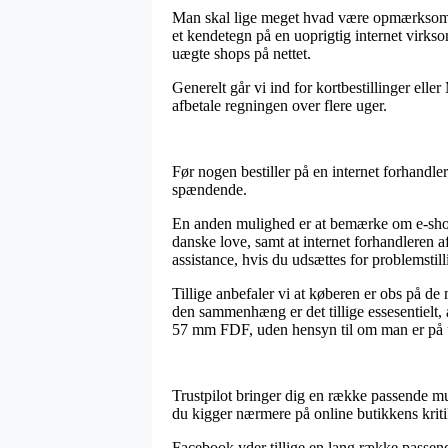
Man skal lige meget hvad være opmærksom på, 
et kendetegn på en uoprigtig internet virks
uægte shops på nettet.
Generelt går vi ind for kortbestillinger el
afbetale regningen over flere uger.
Før nogen bestiller på en internet forhandler
spændende.
En anden mulighed er at bemærke om e-shopp
danske love, samt at internet forhandleren a
assistance, hvis du udsættes for problemstill
Tillige anbefaler vi at køberen er obs på d
den sammenhæng er det tillige essesentielt,
57 mm FDF, uden hensyn til om man er på ud
Trustpilot bringer dig en række passende m
du kigger nærmere på online butikkens kriti
Facebook yder tillige en lang række passende