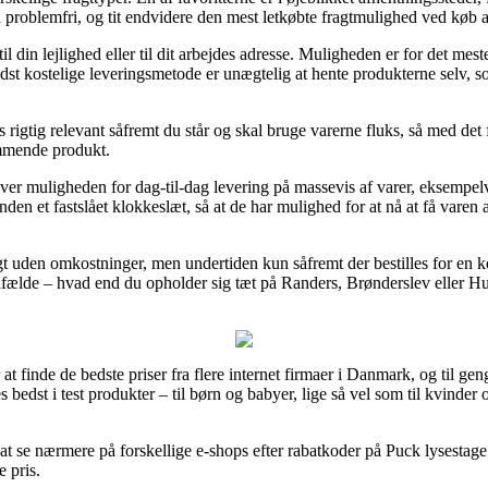
t så problemfri, og tit endvidere den mest letkøbte fragtmulighed ved kø
l din lejlighed eller til dit arbejdes adresse. Muligheden er for det me
st kostelige leveringsmetode er unægtelig at hente produkterne selv, s
 rigtig relevant såfremt du står og skal bruge varerne fluks, så med det 
ommende produkt.
ver muligheden for dag-til-dag levering på massevis af varer, eksemp
inden et fastslået klokkeslæt, så at de har mulighed for at nå at få var
agt uden omkostninger, men undertiden kun såfremt der bestilles for en 
ilfælde – hvad end du opholder sig tæt på Randers, Brønderslev eller Hun
r at finde de bedste priser fra flere internet firmaer i Danmark, og til g
es bedst i test produkter – til børn og babyer, lige så vel som til kvind
t se nærmere på forskellige e-shops efter rabatkoder på Puck lysestag
e pris.