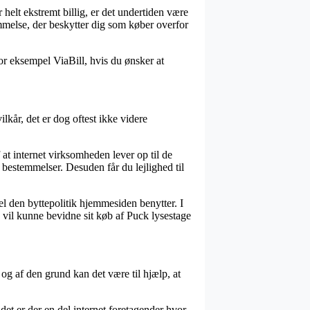
helt ekstremt billig, er det undertiden være
mmelse, der beskytter dig som køber overfor
or eksempel ViaBill, hvis du ønsker at
lkår, det er dog oftest ikke videre
t internet virksomheden lever op til de
e bestemmelser. Desuden får du lejlighed til
el den byttepolitik hjemmesiden benytter. I
 vil kunne bevidne sit køb af Puck lysestage
g af den grund kan det være til hjælp, at
det er der en del internet foretagender hvor