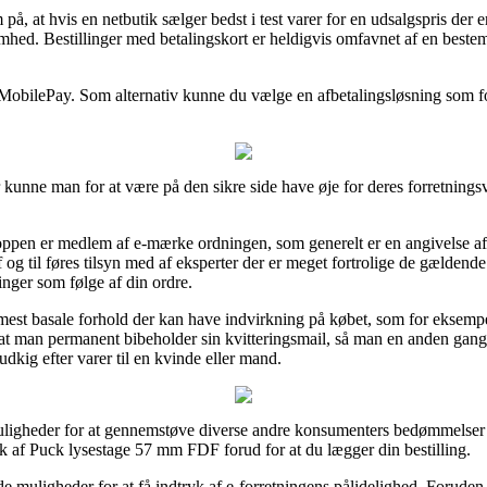
at hvis en netbutik sælger bedst i test varer for en udsalgspris der er 
omhed. Bestillinger med betalingskort er heldigvis omfavnet af en beste
ler MobilePay. Som alternativ kunne du vælge en afbetalingsløsning som f
 kunne man for at være på den sikre side have øje for deres forretningsvi
en er medlem af e-mærke ordningen, som generelt er en angivelse af a
f og til føres tilsyn med af eksperter der er meget fortrolige de gældend
inger som følge af din ordre.
e mest basale forhold der kan have indvirkning på købet, som for eksemp
 at man permanent bibeholder sin kvitteringsmail, så man en anden gang
kig efter varer til en kvinde eller mand.
uligheder for at gennemstøve diverse andre konsumenters bedømmelser o
k af Puck lysestage 57 mm FDF forud for at du lægger din bestilling.
 muligheder for at få indtryk af e-forretningens pålidelighed. Foruden 