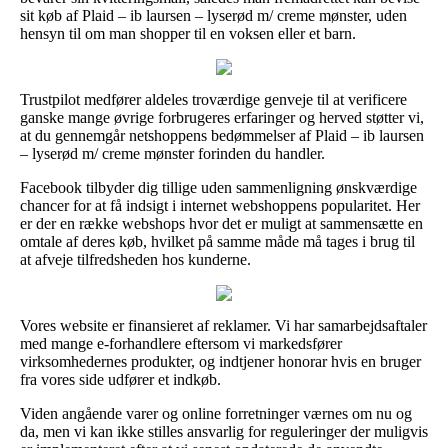
sit køb af Plaid – ib laursen – lyserød m/ creme mønster, uden
hensyn til om man shopper til en voksen eller et barn.
Trustpilot medfører aldeles troværdige genveje til at verificere
ganske mange øvrige forbrugeres erfaringer og herved støtter vi,
at du gennemgår netshoppens bedømmelser af Plaid – ib laursen
– lyserød m/ creme mønster forinden du handler.
Facebook tilbyder dig tillige uden sammenligning ønskværdige
chancer for at få indsigt i internet webshoppens popularitet. Her
er der en række webshops hvor det er muligt at sammensætte en
omtale af deres køb, hvilket på samme måde må tages i brug til
at afveje tilfredsheden hos kunderne.
Vores website er finansieret af reklamer. Vi har samarbejdsaftaler
med mange e-forhandlere eftersom vi markedsfører
virksomhedernes produkter, og indtjener honorar hvis en bruger
fra vores side udfører et indkøb.
Viden angående varer og online forretninger værnes om nu og
da, men vi kan ikke stilles ansvarlig for reguleringer der muligvis