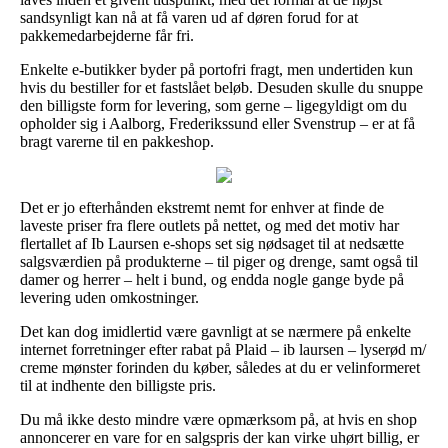
sandsynligt kan nå at få varen ud af døren forud for at
pakkemedarbejderne får fri.
Enkelte e-butikker byder på portofri fragt, men undertiden kun
hvis du bestiller for et fastslået beløb. Desuden skulle du snuppe
den billigste form for levering, som gerne – ligegyldigt om du
opholder sig i Aalborg, Frederikssund eller Svenstrup – er at få
bragt varerne til en pakkeshop.
Det er jo efterhånden ekstremt nemt for enhver at finde de
laveste priser fra flere outlets på nettet, og med det motiv har
flertallet af Ib Laursen e-shops set sig nødsaget til at nedsætte
salgsværdien på produkterne – til piger og drenge, samt også til
damer og herrer – helt i bund, og endda nogle gange byde på
levering uden omkostninger.
Det kan dog imidlertid være gavnligt at se nærmere på enkelte
internet forretninger efter rabat på Plaid – ib laursen – lyserød m/
creme mønster forinden du køber, således at du er velinformeret
til at indhente den billigste pris.
Du må ikke desto mindre være opmærksom på, at hvis en shop
annoncerer en vare for en salgspris der kan virke uhørt billig, er