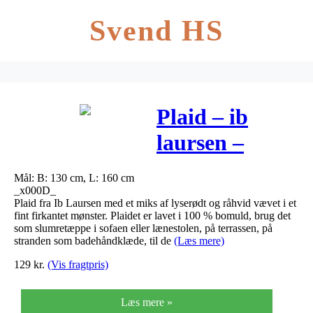
Svend HS
Plaid – ib
laursen –
lyserød m/
Mål: B: 130 cm, L: 160 cm
creme mønster
_x000D_
Plaid fra Ib Laursen med et miks af lyserødt og råhvid vævet i et
fint firkantet mønster. Plaidet er lavet i 100 % bomuld, brug det
som slumretæppe i sofaen eller lænestolen, på terrassen, på
stranden som badehåndklæde, til de
(Læs mere)
129
kr.
(Vis fragtpris)
Læs mere »