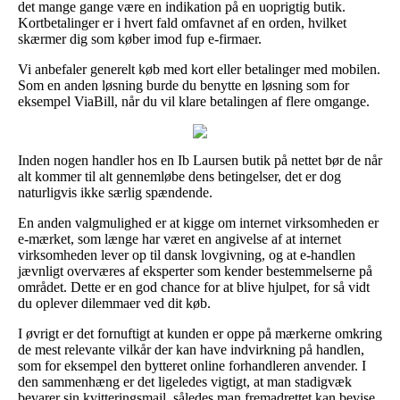
det mange gange være en indikation på en uoprigtig butik.
Kortbetalinger er i hvert fald omfavnet af en orden, hvilket
skærmer dig som køber imod fup e-firmaer.
Vi anbefaler generelt køb med kort eller betalinger med mobilen.
Som en anden løsning burde du benytte en løsning som for
eksempel ViaBill, når du vil klare betalingen af flere omgange.
Inden nogen handler hos en Ib Laursen butik på nettet bør de når
alt kommer til alt gennemløbe dens betingelser, det er dog
naturligvis ikke særlig spændende.
En anden valgmulighed er at kigge om internet virksomheden er
e-mærket, som længe har været en angivelse af at internet
virksomheden lever op til dansk lovgivning, og at e-handlen
jævnligt overværes af eksperter som kender bestemmelserne på
området. Dette er en god chance for at blive hjulpet, for så vidt
du oplever dilemmaer ved dit køb.
I øvrigt er det fornuftigt at kunden er oppe på mærkerne omkring
de mest relevante vilkår der kan have indvirkning på handlen,
som for eksempel den bytteret online forhandleren anvender. I
den sammenhæng er det ligeledes vigtigt, at man stadigvæk
bevarer sin kvitteringsmail, således man fremadrettet kan bevise