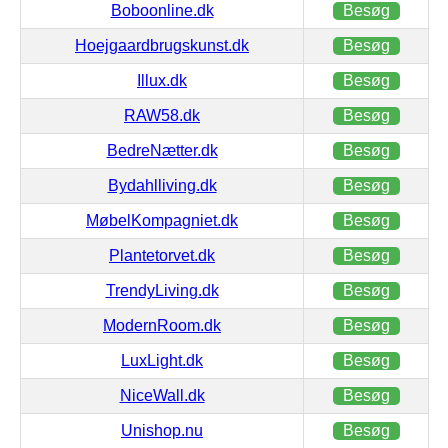
Boboonline.dk
Besøg
Hoejgaardbrugskunst.dk
Besøg
Illux.dk
Besøg
RAW58.dk
Besøg
BedreNætter.dk
Besøg
Bydahlliving.dk
Besøg
MøbelKompagniet.dk
Besøg
Plantetorvet.dk
Besøg
TrendyLiving.dk
Besøg
ModernRoom.dk
Besøg
LuxLight.dk
Besøg
NiceWall.dk
Besøg
Unishop.nu
Besøg