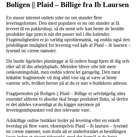
Boligen || Plaid – Billige fra Ib Laursen
En masse internet outlets yder nu om stunder flere
leveringsformer. Den mest populære er nu om stunder at få
leveret til en pakkeshop, så du nemt selv kan hente de bestilte
produkter lige præcis når det passer ind i din kalender.
Fragtmuligheden er jo vældig uproblematisk, og endda også den
prisbilligste mulighed for levering ved køb af Plaid – ib laursen –
lyserød m/ creme mønster.
Du burde ligeledes planlægge at få ordren bragt hjem til dig selv
eller ud til din arbejdsplads. Metoden bliver ofte lidt mere
omkostningsfuld, men endda yderst let gængelig. Den mest
letkøbte fragtmetode vil dog altid vise sig at være at hente
varerne selv, hvilket beroer på at du er nær e-butikkens adresse.
Fragtperioden på Boligen || Plaid – Billige er selvfølgelig ultra
essentiel såfremt vi absolut skal bruge produktet fluks, så derfor
er det aldeles væsentligt at du kigger nærmere på
leveringstidspunktet ved den relevante vare.
Adskillige online butikker byder på levering efter en enkelt
hverdag på flere varer, eksempelvis Plaid – ib laursen – lyserød
m/ creme mønster, som trods alt er underforstået at bestillingen
laves inden et givent tidspunkt, med det formål at de højst