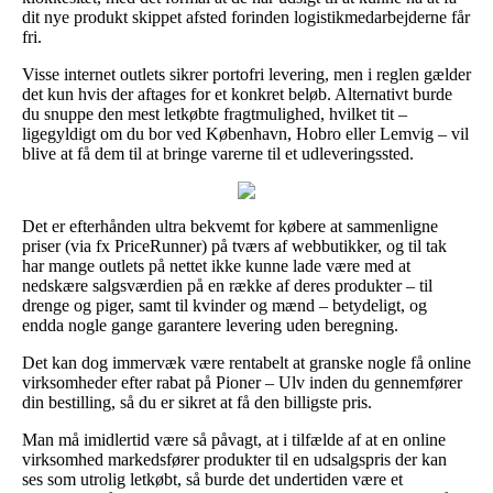
dit nye produkt skippet afsted forinden logistikmedarbejderne får
fri.
Visse internet outlets sikrer portofri levering, men i reglen gælder
det kun hvis der aftages for et konkret beløb. Alternativt burde
du snuppe den mest letkøbte fragtmulighed, hvilket tit –
ligegyldigt om du bor ved København, Hobro eller Lemvig – vil
blive at få dem til at bringe varerne til et udleveringssted.
Det er efterhånden ultra bekvemt for købere at sammenligne
priser (via fx PriceRunner) på tværs af webbutikker, og til tak
har mange outlets på nettet ikke kunne lade være med at
nedskære salgsværdien på en række af deres produkter – til
drenge og piger, samt til kvinder og mænd – betydeligt, og
endda nogle gange garantere levering uden beregning.
Det kan dog immervæk være rentabelt at granske nogle få online
virksomheder efter rabat på Pioner – Ulv inden du gennemfører
din bestilling, så du er sikret at få den billigste pris.
Man må imidlertid være så påvagt, at i tilfælde af at en online
virksomhed markedsfører produkter til en udsalgspris der kan
ses som utrolig letkøbt, så burde det undertiden være et