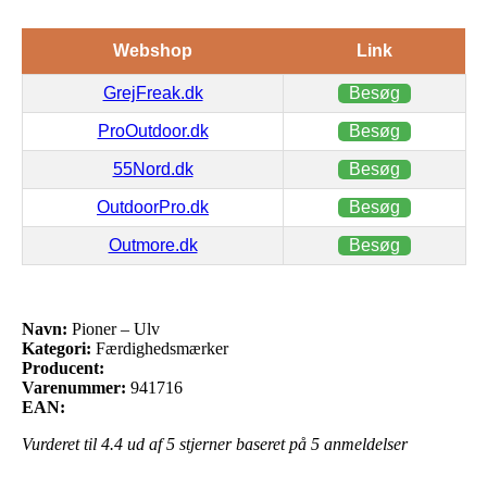
Webshop
Link
GrejFreak.dk
Besøg
ProOutdoor.dk
Besøg
55Nord.dk
Besøg
OutdoorPro.dk
Besøg
Outmore.dk
Besøg
Navn:
Pioner – Ulv
Kategori:
Færdighedsmærker
Producent:
Varenummer:
941716
EAN:
Vurderet til
4.4
ud af 5 stjerner baseret på
5
anmeldelser