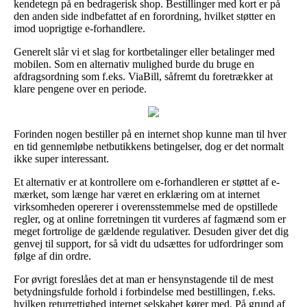
kendetegn på en bedragerisk shop. Bestillinger med kort er på
den anden side indbefattet af en forordning, hvilket støtter en
imod uoprigtige e-forhandlere.
Generelt slår vi et slag for kortbetalinger eller betalinger med
mobilen. Som en alternativ mulighed burde du bruge en
afdragsordning som f.eks. ViaBill, såfremt du foretrækker at
klare pengene over en periode.
Forinden nogen bestiller på en internet shop kunne man til hver
en tid gennemløbe netbutikkens betingelser, dog er det normalt
ikke super interessant.
Et alternativ er at kontrollere om e-forhandleren er støttet af e-
mærket, som længe har været en erklæring om at internet
virksomheden opererer i overensstemmelse med de opstillede
regler, og at online forretningen tit vurderes af fagmænd som er
meget fortrolige de gældende regulativer. Desuden giver det dig
genvej til support, for så vidt du udsættes for udfordringer som
følge af din ordre.
For øvrigt foreslåes det at man er hensynstagende til de mest
betydningsfulde forhold i forbindelse med bestillingen, f.eks.
hvilken returrettighed internet selskabet kører med. På grund af