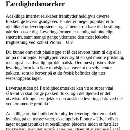
Færdighedsmærker
Adskillige internet selskaber frembyder heldigvis diverse
forskellige leveringsudgaver. En der er meget populær er for
øjeblikket udleveringssteder, og så henter du bare din bestilling
når det passer dig. Leveringsformen er nemlig ualmindeligt
smertefri, samt mange gange ydermere den mest letkøbte
fragtløsning ved køb af Pioner – Ulv.
Du kunne omvendt planlægge at få det leveret hjem til dig eller
ud på dit arbejde. Fragttypen viser sig tit en sjat mindre prisbillig,
men også usædvanlig uproblematisk. Den mest prisbevidste
leveringsform kan ikke modsiges at være at du selv henter
pakken, som jo beroer på at du fysisk befinder dig nær
webshoppens lager.
Leveringstiden på Færdighedsmærker kan være super vital
såfremt vi skal bruge pakken fluks, og i det øjemed er det
utvivlsomt klogt at vi tjekker den anslåede leveringsdato ved det
vedkommende produkt.
Adskillige online butikker frembyder levering efter en enkelt
hverdag på en masse varer, eksempelvis Pioner – Ulv, hvilket
tager udgangspunkt i at bestillingen placeres inden et fastslået
klokkeslæt, med det formål at de har udsigt til at kunne nå at få