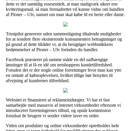
dette er det samtidig essesentielt, at man stadigvæk sikrer ens
kvitteringsmail, så man fremadrettet vil kunne vidne om handlen
af Pioner – Ulv, uanset om man skal købe til en herre eller dame.
Trustpilot genererer uden sammenligning tiltalende muligheder
for at sondere flere eksisterende konsumenters betragtninger og
på grund af dette tilråder vi, at du besigtiger webbutikkens
bedømmelser af Pioner – Ulv forinden du handler.
Facebook præsterer på samme måde en del uafhængige
løsninger til at få en idé om netshoppens kundetilfredshed.
Foruden det er der nogle online forretninger hvor man kan ytre
en omtale af købsoplevelsen, hvilket tillige bør benyttes til
afvejning af kundernes tilfredshed.
Websitet er finansieret af reklameindtægter. Vi har et fast
samarbejde med massevis af internet virksomheder eftersom vi
introducerer forretningernes tilbud, og opnår kommission
forudsat de brugere vi sender videre laver en ordre.
Viden om produkter og online virksomheder opretholdes hele
tiden, men vi tager forbehold for modifikationer der er blevet