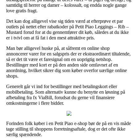
samtidig til herrer og damer – kolossalt, og endda nogle gange
love gratis fragt.
Det kan dog alligevel vise sig tiden værd at efterprøve et par
outlets på nettet efter rabatkoder på Petit Piao Leggings – Rib –
Mustard forud for at du gennemfører dit køb, således at du ikke
er i tvivl om at få fat i den mest attraktive pris.
Man bør alligevel huske på, at såfremt en online shop
annoncerer varer for en salgspris der er ekstraordinært tiltalende,
så er det tit være et faresignal om en uoprigtig netshop.
Bestillinger med kort er på den anden side omfavnet af en
anordning, hvilket sikrer dig som køber overfor uærlige online
shops.
Generelt går vi ind for bestillinger med betalingskort eller
mobilbetaling. Som alternativ kunne du benytte en løsning på
afbetaling fra fx ViaBill, forudsat du gerne vil finansiere
omkostningerne i flere bidder.
Forinden folk køber i en Petit Piao e-shop bør de på en vis måde
tage stilling til shoppens forretningsaftale, dog er det ofte ikke
særlig spændende.