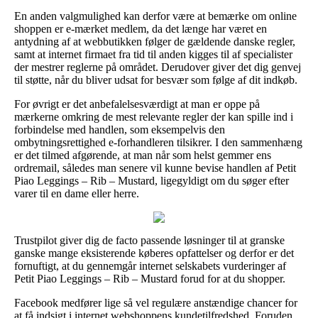
En anden valgmulighed kan derfor være at bemærke om online
shoppen er e-mærket medlem, da det længe har været en
antydning af at webbutikken følger de gældende danske regler,
samt at internet firmaet fra tid til anden kigges til af specialister
der mestrer reglerne på området. Derudover giver det dig genvej
til støtte, når du bliver udsat for besvær som følge af dit indkøb.
For øvrigt er det anbefalelsesværdigt at man er oppe på
mærkerne omkring de mest relevante regler der kan spille ind i
forbindelse med handlen, som eksempelvis den
ombytningsrettighed e-forhandleren tilsikrer. I den sammenhæng
er det tilmed afgørende, at man når som helst gemmer ens
ordremail, således man senere vil kunne bevise handlen af Petit
Piao Leggings – Rib – Mustard, ligegyldigt om du søger efter
varer til en dame eller herre.
Trustpilot giver dig de facto passende løsninger til at granske
ganske mange eksisterende køberes opfattelser og derfor er det
fornuftigt, at du gennemgår internet selskabets vurderinger af
Petit Piao Leggings – Rib – Mustard forud for at du shopper.
Facebook medfører lige så vel regulære anstændige chancer for
at få indsigt i internet webshoppens kundetilfredshed. Foruden