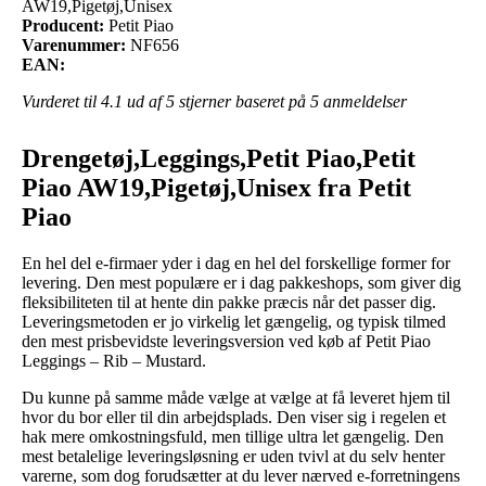
AW19,Pigetøj,Unisex
Producent:
Petit Piao
Varenummer:
NF656
EAN:
Vurderet til
4.1
ud af 5 stjerner baseret på
5
anmeldelser
Drengetøj,Leggings,Petit Piao,Petit
Piao AW19,Pigetøj,Unisex fra Petit
Piao
En hel del e-firmaer yder i dag en hel del forskellige former for
levering. Den mest populære er i dag pakkeshops, som giver dig
fleksibiliteten til at hente din pakke præcis når det passer dig.
Leveringsmetoden er jo virkelig let gængelig, og typisk tilmed
den mest prisbevidste leveringsversion ved køb af Petit Piao
Leggings – Rib – Mustard.
Du kunne på samme måde vælge at vælge at få leveret hjem til
hvor du bor eller til din arbejdsplads. Den viser sig i regelen et
hak mere omkostningsfuld, men tillige ultra let gængelig. Den
mest betalelige leveringsløsning er uden tvivl at du selv henter
varerne, som dog forudsætter at du lever nærved e-forretningens