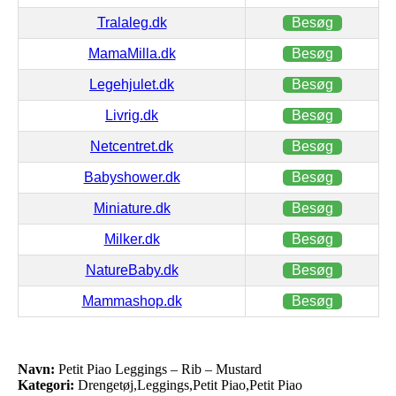
Tralaleg.dk
Besøg
MamaMilla.dk
Besøg
Legehjulet.dk
Besøg
Livrig.dk
Besøg
Netcentret.dk
Besøg
Babyshower.dk
Besøg
Miniature.dk
Besøg
Milker.dk
Besøg
NatureBaby.dk
Besøg
Mammashop.dk
Besøg
Navn:
Petit Piao Leggings – Rib – Mustard
Kategori:
Drengetøj,Leggings,Petit Piao,Petit Piao