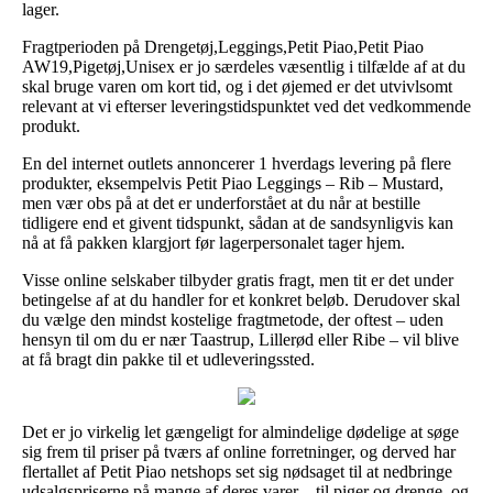
lager.
Fragtperioden på Drengetøj,Leggings,Petit Piao,Petit Piao
AW19,Pigetøj,Unisex er jo særdeles væsentlig i tilfælde af at du
skal bruge varen om kort tid, og i det øjemed er det utvivlsomt
relevant at vi efterser leveringstidspunktet ved det vedkommende
produkt.
En del internet outlets annoncerer 1 hverdags levering på flere
produkter, eksempelvis Petit Piao Leggings – Rib – Mustard,
men vær obs på at det er underforstået at du når at bestille
tidligere end et givent tidspunkt, sådan at de sandsynligvis kan
nå at få pakken klargjort før lagerpersonalet tager hjem.
Visse online selskaber tilbyder gratis fragt, men tit er det under
betingelse af at du handler for et konkret beløb. Derudover skal
du vælge den mindst kostelige fragtmetode, der oftest – uden
hensyn til om du er nær Taastrup, Lillerød eller Ribe – vil blive
at få bragt din pakke til et udleveringssted.
Det er jo virkelig let gængeligt for almindelige dødelige at søge
sig frem til priser på tværs af online forretninger, og derved har
flertallet af Petit Piao netshops set sig nødsaget til at nedbringe
udsalgspriserne på mange af deres varer – til piger og drenge, og