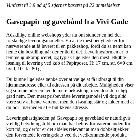
Vurderet til
3.9
ud af 5 stjerner baseret på
22
anmeldelser
Gavepapir og gavebånd fra Vivi Gade
Adskillige online webshops yder nu om stunder en hel del
forskellige leveringsmodeller. En af de mest benyttede er for
nærværende at få leveret til en pakkeshop, fordi du så nemt kan
hente din bestilling når der er tid til det. Leveringsformen er jo
temmelig ukompliceret, og typisk ligeledes den mest letkøbte
løsning til levering ved køb af Papirposer, H: 17 cm, str. 6×9 cm,
hvid, 10stk., 80 g.
Du kunne ligeledes tænke over at vælge at få udbragt til din
hjemmeadresse eller til adressen på dit arbejde. Muligheden viser
sig somme tider en kende mere bekostelig, men desuden i høj
grad nem. Den mest prisbevidste leveringsmodel vil dog altid
være selv at hente varerne, men den løsning står og falder med at
du bor i nærheden af e-butikkens adresse.
Leveringshastigheden på Gavepapir og gavebånd er naturligvis
vældig betydningsfuld om man har behov for varerne inden for
kort tid, og derfor er det aldeles relevant at man dobbelttjekker
den forventede leveringsdato ved det vedkommende produkt.