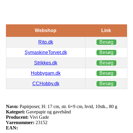
Webshop
Link
Rito.dk
Besøg
SymaskineTorvet.dk
Besøg
Strikkes.dk
Besøg
Hobbygarn.dk
Besøg
CCHobby.dk
Besøg
Navn:
Papirposer, H: 17 cm, str. 6×9 cm, hvid, 10stk., 80 g
Kategori:
Gavepapir og gavebånd
Producent:
Vivi Gade
Varenummer:
23152
EAN: