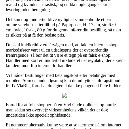
mænd og kvinder – drastisk, og endda nogle gange sikre
levering uden beregning.
Det kan dog imidlertid blive nyttigt at sammenholde et par
online varehuse efter tilbud på Papirposer, H: 17 cm, str. 6×9
cm, hvid, 10stk., 80 g før du gennemfører din bestilling, så man
er sikker på at få den bedste pris.
Du skal imidlertid være årvågen med, at ifald en internet shop
markedsfører varer til en udsalgspris der er overordentlig
fremragende, så bør det tit være et tegn på en falsk e-shop.
Handler med kort er imidlertid inkluderet i et regulativ, der sikrer
kunden imod fup internet forhandlere.
Vi tilråder bestillinger med betalingskort eller betalinger med
mobilen. Som en anden løsning kan du udnytte et afdragstilbud
fra fx ViaBill, forudsat du agter at dække pengene i flere bidder.
Forud for at folk shopper på en Vivi Gade online shop burde
man sådan set overveje virksomhedens vilkår, det er dog
undertiden ikke specielt ophidsende.
Et nemmere alternativ kunne være at se nærmere på om internet