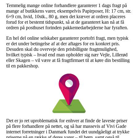
Temmelig mange online forhandlere garanterer 1 dags fragt på
mange af butikkens varer, eksempelvis Papirposer, H: 17 cm, str.
6×9 cm, hvid, 10stk., 80 g, men det kræver at ordren placeres
forud for et bestemt tidspunkt, så at de garanteret kan nå at få
ordren på posthuset forinden pakkemedarbejderne har fyraften.
En hel del online selskaber garanterer portofri fragt, men typisk
er det under betingelse af at der aftages for en konkret pris.
Desuden skal du overveje den prisbilligste fragtmulighed,
hvilket typisk – hvad end man opholder sig nær Vejle, Lillerød
eller Skagen – vil være at få fragtfirmaet til at køre din bestilling
til en pakkeshop.
Det er jo ret uproblematisk for enhver at finde de laveste priser
på flere forhandlere på nettet, og så har massevis af Vivi Gade
internet forretninger i Danmark fundet det uundgåeligt at trykke
priserne på en række af deres varer – til børn, samt også til