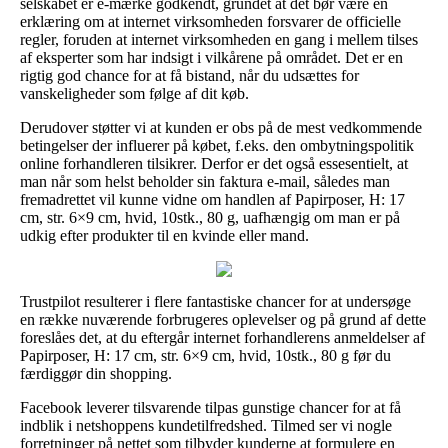
selskabet er e-mærke godkendt, grundet at det bør være en
erklæring om at internet virksomheden forsvarer de officielle
regler, foruden at internet virksomheden en gang i mellem tilses
af eksperter som har indsigt i vilkårene på området. Det er en
rigtig god chance for at få bistand, når du udsættes for
vanskeligheder som følge af dit køb.
Derudover støtter vi at kunden er obs på de mest vedkommende
betingelser der influerer på købet, f.eks. den ombytningspolitik
online forhandleren tilsikrer. Derfor er det også essesentielt, at
man når som helst beholder sin faktura e-mail, således man
fremadrettet vil kunne vidne om handlen af Papirposer, H: 17
cm, str. 6×9 cm, hvid, 10stk., 80 g, uafhængig om man er på
udkig efter produkter til en kvinde eller mand.
Trustpilot resulterer i flere fantastiske chancer for at undersøge
en række nuværende forbrugeres oplevelser og på grund af dette
foreslåes det, at du eftergår internet forhandlerens anmeldelser af
Papirposer, H: 17 cm, str. 6×9 cm, hvid, 10stk., 80 g før du
færdiggør din shopping.
Facebook leverer tilsvarende tilpas gunstige chancer for at få
indblik i netshoppens kundetilfredshed. Tilmed ser vi nogle
forretninger på nettet som tilbyder kunderne at formulere en