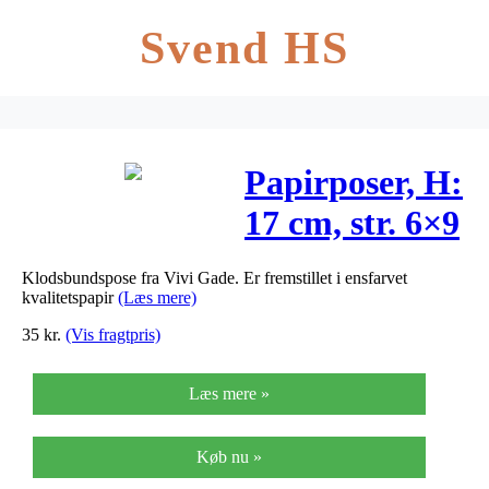
Svend HS
Papirposer, H:
17 cm, str. 6×9
cm, hvid,
Klodsbundspose fra Vivi Gade. Er fremstillet i ensfarvet
10stk., 80 g
kvalitetspapir
(Læs mere)
35
kr.
(Vis fragtpris)
Læs mere »
Køb nu »