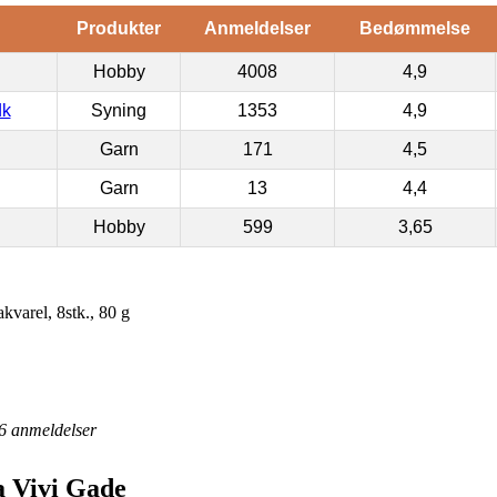
Produkter
Anmeldelser
Bedømmelse
Hobby
4008
4,9
dk
Syning
1353
4,9
Garn
171
4,5
Garn
13
4,4
Hobby
599
3,65
kvarel, 8stk., 80 g
6
anmeldelser
a Vivi Gade