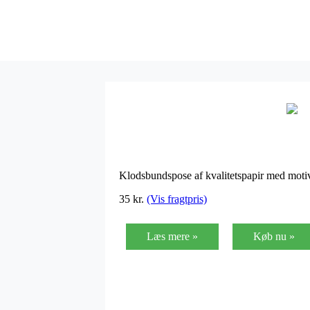
Klodsbundspose af kvalitetspapir med motiv
35
kr.
(Vis fragtpris)
Læs mere »
Køb nu »