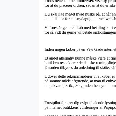
Trods dette kan det immervæk vise sig profit
for at du placerer ordren, sådan at du er sikr
Du skal lige meget hvad huske på, at når en
en indikator for en snydagtig internet websh
Vi foreslår generelt køb med betalingskort 
for så vidt du gerne vil betale omkostninger
Inden nogen køber på en Vivi Gade internet 
Et andet alternativ kunne måske være at fin
butikken respekterer de danske retningslinj
Desuden tilbydes du anledning til støtte, så
Udover dette rekommanderer vi at køber er ob
på samme måde afgørende, at man til enhver 
cm, akvarel, 8stk., 80 g, uden hensyn til om 
Trustpilot forærer dig evigt tiltalende løsn
på internet butikkens vurderinger af Papirpo