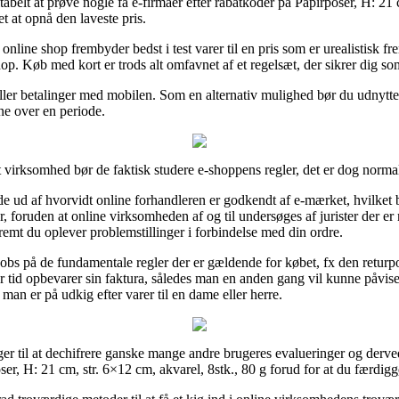
abelt at prøve nogle få e-firmaer efter rabatkoder på Papirposer, H: 21 
et at opnå den laveste pris.
 online shop frembyder bedst i test varer til en pris som er urealistis
op. Køb med kort er trods alt omfavnet af et regelsæt, der sikrer dig so
eller betalinger med mobilen. Som en alternativ mulighed bør du udnytte
ne over en periode.
virksomhed bør de faktisk studere e-shoppens regler, det er dog normal
de ud af hvorvidt online forhandleren er godkendt af e-mærket, hvilket 
er, foruden at online virksomheden af og til undersøges af jurister der 
fremt du oplever problemstillinger i forbindelse med din ordre.
s på de fundamentale regler der er gældende for købet, fx den returpolit
tid opbevarer sin faktura, således man en anden gang vil kunne påvise 
man er på udkig efter varer til en dame eller herre.
inger til at dechifrere ganske mange andre brugeres evalueringer og derv
ser, H: 21 cm, str. 6×12 cm, akvarel, 8stk., 80 g forud for at du færdig