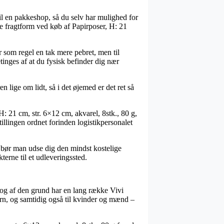
t til en pakkeshop, så du selv har mulighed for
ge fragtform ved køb af Papirposer, H: 21
 som regel en tak mere pebret, men til
tinges af at du fysisk befinder dig nær
lige om lidt, så i det øjemed er det ret så
: 21 cm, str. 6×12 cm, akvarel, 8stk., 80 g,
tillingen ordnet forinden logistikpersonalet
s bør man udse dig den mindst kostelige
erne til et udleveringssted.
, og af den grund har en lang række Vivi
børn, og samtidig også til kvinder og mænd –