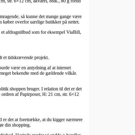
cm, str. 6×12 cm, akvarel, 8stk., 80 g forud
k fremragende, så kunne det mange gange være
m køber overfor uærlige butikker på nettet.
 et afdragstilbud som for eksempel ViaBill,
t et tidskrævende projekt.
burde være en antydning af at internet
er meget bekendte med de gældende vilkår.
ik shoppen bruger. I relation til det er det
ordren af Papirposer, H: 21 cm, str. 6×12
ed er det at foretrække, at du kigger nærmere
gør din shopping.