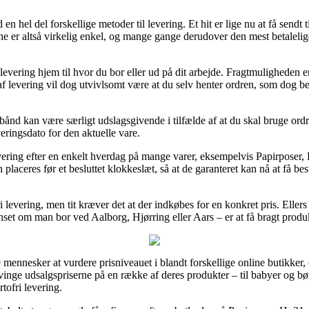
d en hel del forskellige metoder til levering. Et hit er lige nu at få send
enne er altså virkelig enkel, og mange gange derudover den mest betaleli
evering hjem til hvor du bor eller ud på dit arbejde. Fragtmuligheden er
f levering vil dog utvivlsomt være at du selv henter ordren, som dog be
d kan være særligt udslagsgivende i tilfælde af at du skal bruge ordren 
eringsdato for den aktuelle vare.
vering efter en enkelt hverdag på mange varer, eksempelvis Papirposer, H
 placeres før et besluttet klokkeslæt, så at de garanteret kan nå at få bes
 levering, men tit kræver det at der indkøbes for en konkret pris. Eller
et om man bor ved Aalborg, Hjørring eller Aars – er at få bragt produkt
e mennesker at vurdere prisniveauet i blandt forskellige online butikker
t tvinge udsalgspriserne på en række af deres produkter – til babyer og 
tofri levering.