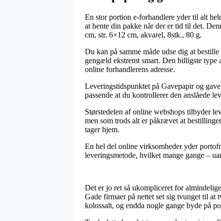
En stor portion e-forhandlere yder til alt hel
at hente din pakke når der er tid til det. D
cm, str. 6×12 cm, akvarel, 8stk., 80 g.
Du kan på samme måde udse dig at bestille l
gengæld ekstremt smart. Den billigste type a
online forhandlerens adresse.
Leveringstidspunktet på Gavepapir og gavebån
passende at du kontrollerer den anslåede lev
Størstedelen af online webshops tilbyder le
men som trods alt er påkrævet at bestillingen
tager hjem.
En hel del online virksomheder yder portofri
leveringsmetode, hvilket mange gange – uans
Det er jo ret så ukompliceret for almindelig
Gade firmaer på nettet set sig tvunget til a
kolossalt, og endda nogle gange byde på por