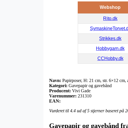
Webshop
Rito.dk
SymaskineTorvet.
Strikkes.dk
Hobbygarn.dk
CCHobby.dk
Navn:
Papirposer, H: 21 cm, str. 6×12 cm, a
Kategori:
Gavepapir og gavebånd
Producent:
Vivi Gade
Varenummer:
231310
EAN:
Vurderet til
4.4
ud af 5 stjerner baseret på
2
Gavepapir og gavebånd fr