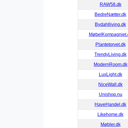
RAW58.dk
BedreNætter.dk
Bydahlliving.dk
MøbelKompagniet.
Plantetorvet.dk
TrendyLiving.dk
ModernRoom.dk
LuxLight.dk
NiceWall.dk
Unishop.nu
HaveHandel.dk
Likehome.dk
Møbler.dk