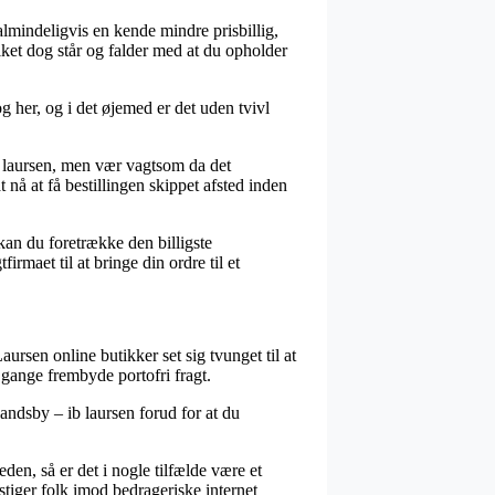
 almindeligvis en kende mindre prisbillig,
ket dog står og falder med at du opholder
g her, og i det øjemed er det uden tvivl
b laursen, men vær vagtsom da det
t nå at få bestillingen skippet afsted inden
kan du foretrække den billigste
rmaet til at bringe din ordre til et
Laursen online butikker set sig tvunget til at
 gange frembyde portofri fragt.
ndsby – ib laursen forud for at du
den, så er det i nogle tilfælde være et
tiger folk imod bedrageriske internet