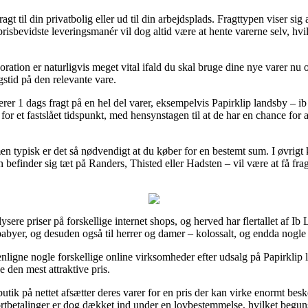
agt til din privatbolig eller ud til din arbejdsplads. Fragttypen viser sig
sbevidste leveringsmanér vil dog altid være at hente varerne selv, hvil
ation er naturligvis meget vital ifald du skal bruge dine nye varer nu o
gstid på den relevante vare.
er 1 dags fragt på en hel del varer, eksempelvis Papirklip landsby – i
for et fastslået tidspunkt, med hensynstagen til at de har en chance for a
en typisk er det så nødvendigt at du køber for en bestemt sum. I øvrigt 
finder sig tæt på Randers, Thisted eller Hadsten – vil være at få fragtfi
lysere priser på forskellige internet shops, og herved har flertallet af Ib 
 babyer, og desuden også til herrer og damer – kolossalt, og endda nogle
gne nogle forskellige online virksomheder efter udsalg på Papirklip la
e den mest attraktive pris.
tik på nettet afsætter deres varer for en pris der kan virke enormt beske
rtbetalinger er dog dækket ind under en lovbestemmelse, hvilket beguns