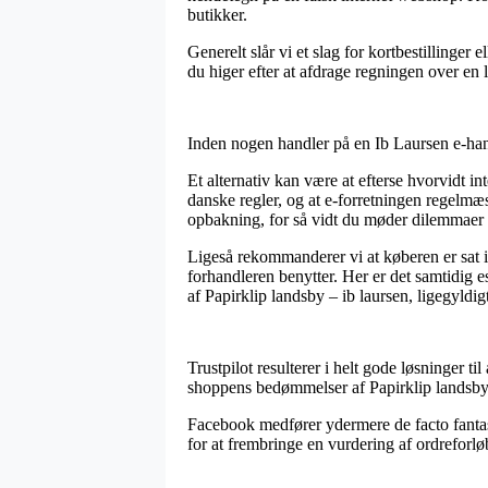
butikker.
Generelt slår vi et slag for kortbestillinger 
du higer efter at afdrage regningen over en
Inden nogen handler på en Ib Laursen e-hand
Et alternativ kan være at efterse hvorvidt i
danske regler, og at e-forretningen regelmæ
opbakning, for så vidt du møder dilemmaer 
Ligeså rekommanderer vi at køberen er sat i
forhandleren benytter. Her er det samtidig 
af Papirklip landsby – ib laursen, ligegyldi
Trustpilot resulterer i helt gode løsninger 
shoppens bedømmelser af Papirklip landsby –
Facebook medfører ydermere de facto fantast
for at frembringe en vurdering af ordreforl