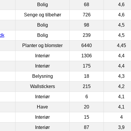
Bolig
68
4,6
Senge og tilbehør
726
4,6
Bolig
98
4,5
dk
Bolig
239
4,5
Planter og blomster
6440
4,45
Interiør
1306
4,4
Interiør
175
4,4
Belysning
18
4,3
Wallstickers
215
4,2
Interiør
6
4,1
Have
20
4,1
Interiør
15
4
Interiør
87
3,9