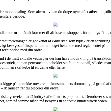
eller mobilbetaling. Som alternativ kan du drage nytte af et afbetalingstilb
 længere periode.
ler bør man når alt kommer til alt bese netshoppens forretningsaftale,
nternet forretningen er godkendt af e-mærket, som typisk er en forsikring
ssigt besøges af eksperter der er meget bekendte med reglementet på omr
i forbindelse med din ordre.
nd i de mest aktuelle vedtægter der kan have indvirkning på transaktion
essesentielt, at man permanent bibeholder sin faktura e-mail, således m
gt om man skal købe til en dame eller herre.
til at kigge på en række nuværende konsumenters domme og på grund af det
 ib laursen før du placerer din ordre.
iske genveje til at få indtryk af e-firmaets popularitet. Derudover ses 
øbet, som på samme måde må benyttes til at afveje kundetilfredsheden.