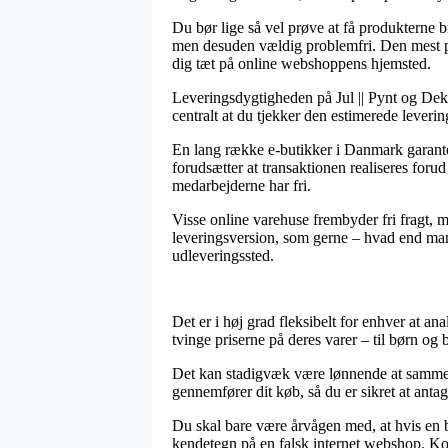
Du bør lige så vel prøve at få produkterne br
men desuden vældig problemfri. Den mest pri
dig tæt på online webshoppens hjemsted.
Leveringsdygtigheden på Jul || Pynt og Dekor
centralt at du tjekker den estimerede leverin
En lang række e-butikker i Danmark garanter
forudsætter at transaktionen realiseres forud 
medarbejderne har fri.
Visse online varehuse frembyder fri fragt, m
leveringsversion, som gerne – hvad end man be
udleveringssted.
Det er i høj grad fleksibelt for enhver at ana
tvinge priserne på deres varer – til børn og
Det kan stadigvæk være lønnende at sammenli
gennemfører dit køb, så du er sikret at antag
Du skal bare være årvågen med, at hvis en bu
kendetegn på en falsk internet webshop. Ko