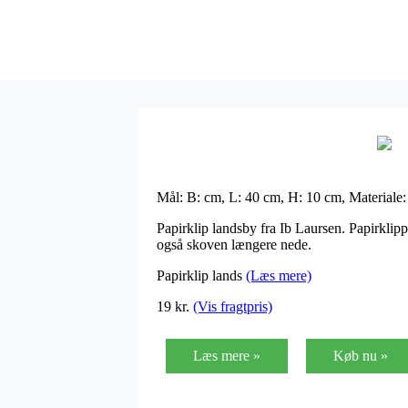
Mål: B: cm, L: 40 cm, H: 10 cm, Materiale:
Papirklip landsby fra Ib Laursen. Papirklippet
også skoven længere nede.
Papirklip lands
(Læs mere)
19
kr.
(Vis fragtpris)
Læs mere »
Køb nu »