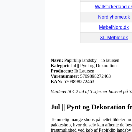
Wallstickerland.d
Nordlyhome.dk
MøbelNord.dk
XL-Møbler.dk
Navn:
Papirklip landsby – ib laursen
Kategori:
Jul || Pynt og Dekoration
Producent:
Ib Laursen
Varenummer:
5709898272463
EAN:
5709898272463
Vurderet til
4.2
ud af 5 stjerner baseret på
3
Jul || Pynt og Dekoration 
Temmelig mange shops på nettet tildeler nu 
pakkeshop, hvor du selv kan afhente de besti
fragtmulighed ved køb af Papirklip landsby 