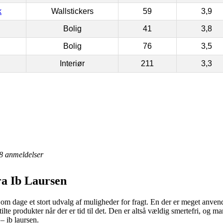
k
Wallstickers
59
3,9
Bolig
41
3,8
Bolig
76
3,5
Interiør
211
3,3
8
anmeldelser
fra Ib Laursen
om dage et stort udvalg af muligheder for fragt. En der er meget anvend
lte produkter når der er tid til det. Den er altså vældig smertefri, og 
– ib laursen.