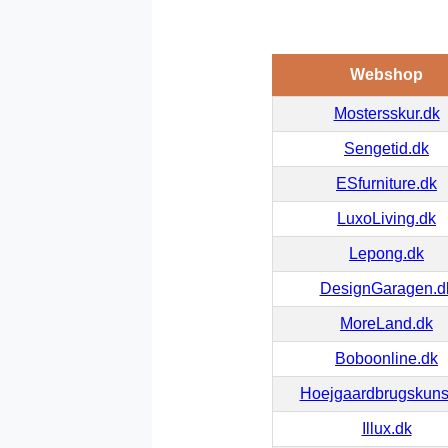
Webshop
Mostersskur.dk
Sengetid.dk
ESfurniture.dk
LuxoLiving.dk
Lepong.dk
DesignGaragen.d
MoreLand.dk
Boboonline.dk
Hoejgaardbrugskuns
Illux.dk