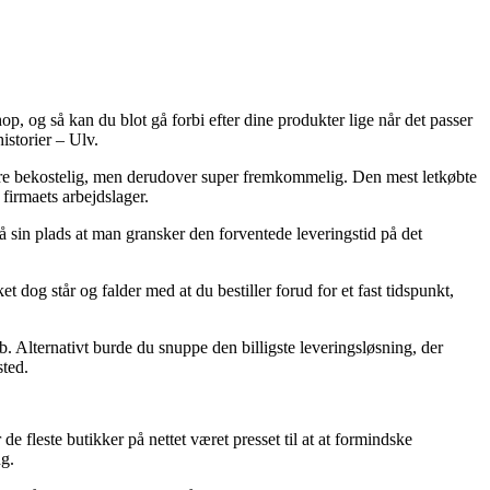
p, og så kan du blot gå forbi efter dine produkter lige når det passer
istorier – Ulv.
 mere bekostelig, men derudover super fremkommelig. Den mest letkøbte
firmaets arbejdslager.
 på sin plads at man gransker den forventede leveringstid på det
t dog står og falder med at du bestiller forud for et fast tidspunkt,
b. Alternativt burde du snuppe den billigste leveringsløsning, der
sted.
e fleste butikker på nettet været presset til at at formindske
ng.