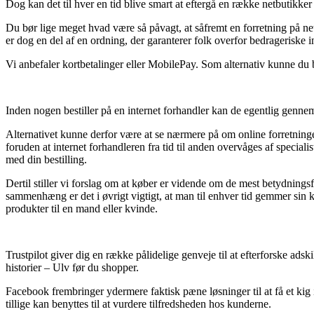
Dog kan det til hver en tid blive smart at eftergå en række netbutikker e
Du bør lige meget hvad være så påvagt, at såfremt en forretning på net
er dog en del af en ordning, der garanterer folk overfor bedrageriske i
Vi anbefaler kortbetalinger eller MobilePay. Som alternativ kunne du 
Inden nogen bestiller på en internet forhandler kan de egentlig genneml
Alternativet kunne derfor være at se nærmere på om online forretninge
foruden at internet forhandleren fra tid til anden overvåges af specia
med din bestilling.
Dertil stiller vi forslag om at køber er vidende om de mest betydning
sammenhæng er det i øvrigt vigtigt, at man til enhver tid gemmer sin kv
produkter til en mand eller kvinde.
Trustpilot giver dig en række pålidelige genveje til at efterforske ad
historier – Ulv før du shopper.
Facebook frembringer ydermere faktisk pæne løsninger til at få et kig
tillige kan benyttes til at vurdere tilfredsheden hos kunderne.