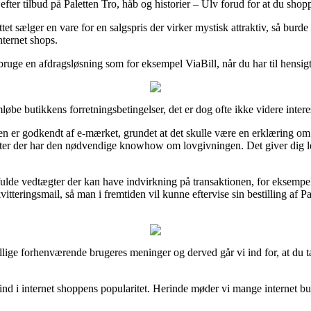
fter tilbud på Paletten Tro, håb og historier – Ulv forud for at du shopper
tet sælger en vare for en salgspris der virker mystisk attraktiv, så bur
nternet shops.
bruge en afdragsløsning som for eksempel ViaBill, når du har til hensig
øbe butikkens forretningsbetingelser, det er dog ofte ikke videre intere
n er godkendt af e-mærket, grundet at det skulle være en erklæring om at
lister der har den nødvendige knowhow om lovgivningen. Det giver dig le
sfulde vedtægter der kan have indvirkning på transaktionen, for eksempe
itteringsmail, så man i fremtiden vil kunne eftervise sin bestilling af P
skillige forhenværende brugeres meninger og derved går vi ind for, at du
 ind i internet shoppens popularitet. Herinde møder vi mange internet bu