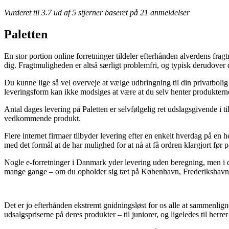
Vurderet til
3.7
ud af 5 stjerner baseret på
21
anmeldelser
Paletten
En stor portion online forretninger tildeler efterhånden alverdens fra
dig. Fragtmuligheden er altså særligt problemfri, og typisk derudover d
Du kunne lige så vel overveje at vælge udbringning til din privatbol
leveringsform kan ikke modsiges at være at du selv henter produkterne,
Antal dages levering på Paletten er selvfølgelig ret udslagsgivende i ti
vedkommende produkt.
Flere internet firmaer tilbyder levering efter en enkelt hverdag på en h
med det formål at de har mulighed for at nå at få ordren klargjort før 
Nogle e-forretninger i Danmark yder levering uden beregning, men i de f
mange gange – om du opholder sig tæt på København, Frederikshavn elle
Det er jo efterhånden ekstremt gnidningsløst for os alle at sammenligne 
udsalgspriserne på deres produkter – til juniorer, og ligeledes til her