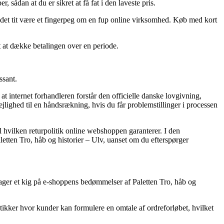
, sådan at du er sikret at få fat i den laveste pris.
de det tit være et fingerpeg om en fup online virksomhed. Køb med kort
t at dække betalingen over en periode.
ssant.
 internet forhandleren forstår den officielle danske lovgivning,
jlighed til en håndsrækning, hvis du får problemstillinger i processen
l hvilken returpolitik online webshoppen garanterer. I den
aletten Tro, håb og historier – Ulv, uanset om du efterspørger
 tager et kig på e-shoppens bedømmelser af Paletten Tro, håb og
tikker hvor kunder kan formulere en omtale af ordreforløbet, hvilket