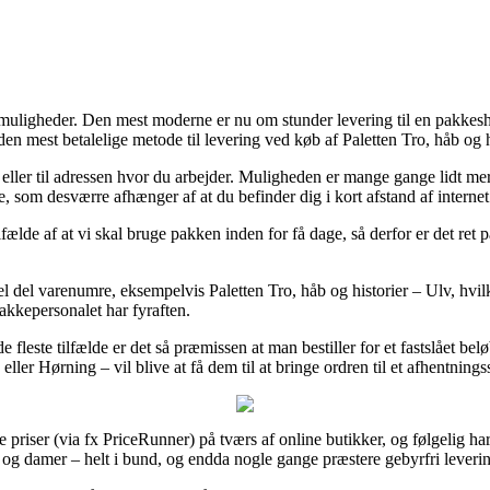
gtmuligheder. Den mest moderne er nu om stunder levering til en pakkesho
en mest betalelige metode til levering ved køb af Paletten Tro, håb og h
ig eller til adressen hvor du arbejder. Muligheden er mange gange lidt
 som desværre afhænger af at du befinder dig i kort afstand af internet 
lfælde af at vi skal bruge pakken inden for få dage, så derfor er det ret
el del varenumre, eksempelvis Paletten Tro, håb og historier – Ulv, hvilke
pakkepersonalet har fyraften.
leste tilfælde er det så præmissen at man bestiller for et fastslået belø
r Hørning – vil blive at få dem til at bringe ordren til et afhentnings
priser (via fx PriceRunner) på tværs af online butikker, og følgelig har d
rer og damer – helt i bund, og endda nogle gange præstere gebyrfri leveri