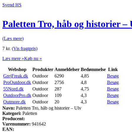
Svend HS
Paletten Tro, håb og historier – 
(Læs mere)
7
kr.
(Vis fragtpris)
Læs mere »
Køb nu »
Webshop
Produkter
Anmeldelser
Bedømmelse
Link
GrejFreak.dk
Outdoor
6290
4,85
Besøg
ProOutdoor.dk
Outdoor
2756
4,8
Besøg
55Nord.dk
Outdoor
287
4,75
Besøg
OutdoorPro.dk
Outdoor
109
4,3
Besøg
Outmore.dk
Outdoor
20
4,3
Besøg
Navn:
Paletten Tro, håb og historier – Ulv
Kategori:
Paletten
Producent:
Varenummer:
941642
EAN: