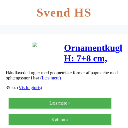
Svend HS
Ornamentkugler
H: 7+8 cm,
4stk.
Håndlavede kugler med geometriske former af papmaché med
ophængssnor i hør
(Læs mere)
35
kr.
(Vis fragtpris)
Læs mere »
Køb nu »