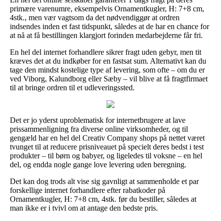
primære varenumre, eksempelvis Ornamentkugler, H: 7+8 cm,
4stk., men vær vagtsom da det nødvendiggør at ordren
indsendes inden et fast tidspunkt, således at de har en chance for
at nå at få bestillingen klargjort forinden medarbejderne får fri.
En hel del internet forhandlere sikrer fragt uden gebyr, men tit
kræves det at du indkøber for en fastsat sum. Alternativt kan du
tage den mindst kostelige type af levering, som ofte – om du er
ved Viborg, Kalundborg eller Sæby – vil blive at få fragtfirmaet
til at bringe ordren til et udleveringssted.
Det er jo yderst uproblematisk for internetbrugere at lave
prissammenligning fra diverse online virksomheder, og til
gengæld har en hel del Creativ Company shops på nettet været
tvunget til at reducere prisniveauet på specielt deres bedst i test
produkter – til børn og babyer, og ligeledes til voksne – en hel
del, og endda nogle gange love levering uden beregning.
Det kan dog trods alt vise sig gavnligt at sammenholde et par
forskellige internet forhandlere efter rabatkoder på
Ornamentkugler, H: 7+8 cm, 4stk. før du bestiller, således at
man ikke er i tvivl om at antage den bedste pris.