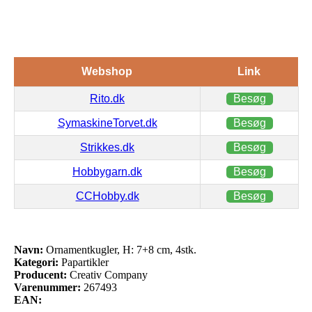
Webshop
Link
Rito.dk
Besøg
SymaskineTorvet.dk
Besøg
Strikkes.dk
Besøg
Hobbygarn.dk
Besøg
CCHobby.dk
Besøg
Navn:
Ornamentkugler, H: 7+8 cm, 4stk.
Kategori:
Papartikler
Producent:
Creativ Company
Varenummer:
267493
EAN: