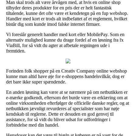
Man skal trods alt være årvågen med, at hvis en online shop
tilbyder deres produkter for en pris der er helt fantastisk
tiltalende, kunne det ofte være et kendetegn på en fup webshop.
Handler med kort er trods alt indbefattet af et reglement, hvilket
bistår dig som kunde imod falske internet firmaer.
Vi foreslår generelt handler med kort eller MobilePay. Som en
alternativ mulighed kunne du drage fordel af en løsning fra fx
ViaBill, for så vidt du agter at afbetale regningen ude i
fremtiden.
Forinden folk shopper på en Creativ Company online webshop
kunne man altid have øje for e-shoppens handelsvilkår, dog er
det bare ikke super spændende.
En anden løsning kan være at se nærmere på om netbutikken er
e-mærke godkendt, eftersom det burde være en erklæring om at
online virksomheden efterfølger de officielle danske regler, og at
netbutikken jævnligt revurderes af specialister som har nøje
kendskab til reglerne. Dette er desuden en god genvej til
assistance, for så vidt du bliver udsat for udfordringer i
forbindelse med din handel.
Herudover kan det være til hjælp at køberen er på vagt for de