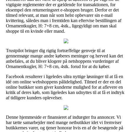
vigtigste reglementer der er gældende for transaktionen, for
eksempel den returneringsret e-shoppen bruger. Derfor er det
tilmed relevant, at man når som helst opbevarer sin e-mail
kvittering, således man i fremtiden kan eftervise bestillingen af
Ornamentkugler, H: 7+8 cm, 4stk., ligegyldigt om man skal
shoppe til en kvinde eller mand.
Trustpilot bringer dig rigtig fortræffelige genveje til at
gennemsøge mange andre køberes meninger og herved kan det
anbefales, at du bliver klogere på netshoppens vurderinger af
Ornamentkugler, H: 7+8 cm, 4stk. forud for at du køber.
Facebook resulterer i ligeledes ultra nyttige løsninger til at få en
idé om online webshoppens pålidelighed. Tilmed er der en del
online butikker som giver kunderne mulighed for at aflevere en
kritik af deres køb, som ligeledes kan udnyttes til at få et indtryk
af tidligere kunders oplevelser.
Denne hjemmeside er finansieret af indtægter fra annoncer. Vi
har tætte samarbejder med mange netbutikker idet vi fremviser
butikkernes varer, og tjener honorar hvis en af de besøgende på