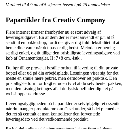
Vurderet til
4.9
ud af 5 stjerner baseret på
26
anmeldelser
Papartikler fra Creativ Company
Flere internet firmaer frembyder nu et stort udvalg af
leveringsudgaver. En af dem der er mest anvendt er p.t. at få
sendt til en pakkeshop, fordi det giver dig fuld fleksibilitet til at
hente dine varer når det passer dig bedst. Metoden er nemlig
særligt enkel, og tit tillige den prisbilligste leveringsudgave ved
køb af Ornamentkugler, H: 7+8 cm, 4stk..
Du bør tillige prøve at bestille ordren til levering til din private
bopæl eller ud på din arbejdsplads. Løsningen viser sig for det
meste en smule mere pebret, men derudover ret praktisk. Den
prisbilligste form for fragt er uden tvivl at du selv henter pakken,
men den løsning betinges af at du fysisk befinder dig tæt på
webshoppens adresse.
Leveringsdygtigheden på Papartikler er selvfølgelig ret essentiel
når du mangler produkterne om få sekunder, så i det øjemed er
det ret så centralt at man kontrollerer den forventede
leveringsdato ved det vedkommende produkt.
En hel del online selskaber garanterer 1 dags fragt på deres