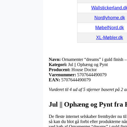
Wallstickerland.d
Nordlyhome.dk
MøbelNord.dk
XL-Møbler.dk
Navn:
Ornamenter “dreams” i guld finish – 
Kategori:
Jul || Ophæng og Pynt
Producent:
House Doctor
Varenummer:
5707644490079
EAN:
5707644490079
Vurderet til
4
ud af 5 stjerner baseret på
2
a
Jul || Ophæng og Pynt fra
De fleste internet selskaber frembyder nu ti
så kan du blot gå forbi efter produkterne nå
ved køb af Ornamenter “dreams” i guld finis