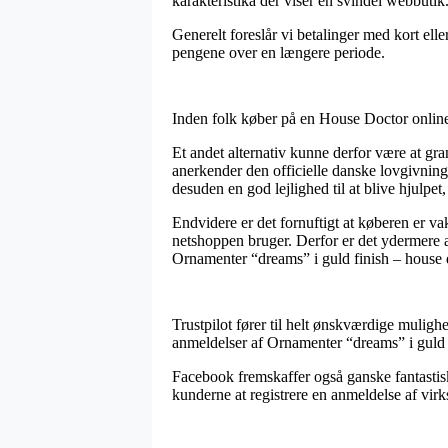
karakteristika der viser en svindel webbutik
Generelt foreslår vi betalinger med kort ell
pengene over en længere periode.
Inden folk køber på en House Doctor online
Et andet alternativ kunne derfor være at gr
anerkender den officielle danske lovgivning,
desuden en god lejlighed til at blive hjulpet
Endvidere er det fornuftigt at køberen er v
netshoppen bruger. Derfor er det ydermere afg
Ornamenter “dreams” i guld finish – house d
Trustpilot fører til helt ønskværdige mulig
anmeldelser af Ornamenter “dreams” i guld f
Facebook fremskaffer også ganske fantastisk
kunderne at registrere en anmeldelse af virk