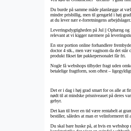
Du burde på samme måde planlægge at vælge l
mindre prisbillig, men til gengæld i høj gra
at du lever nær e-forretningens arbejdslager.
Leveringsdygtigheden på Jul || Ophæng og Py
relevant at vi kigger nærmere på leveringst
En stor portion online forhandlere frembyd
doctor 4 stk., men vær vagtsom da det står o
produkt fikset før pakkepersonalet får fri.
Nogle få webshops tilbyder fragt uden omkos
betalelige fragtform, som oftest – ligegyldig
Det er i dag i høj grad smart for os alle at 
nødt til at mindske prisniveauet på deres va
gebyr.
Det kan til hver en tid være rentabelt at gr
bestiller, således at man er velinformeret til 
Du skal bare huske på, at hvis en webshop re