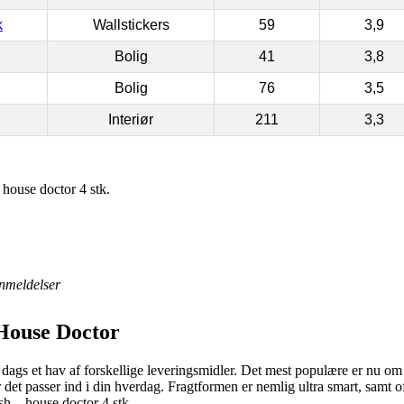
k
Wallstickers
59
3,9
Bolig
41
3,8
Bolig
76
3,5
Interiør
211
3,3
house doctor 4 stk.
nmeldelser
 House Doctor
l dags et hav af forskellige leveringsmidler. Det mest populære er nu om 
r det passer ind i din hverdag. Fragtformen er nemlig ultra smart, samt o
h – house doctor 4 stk..