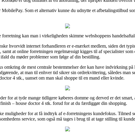
. Kortkøb er dog omfattet af en anordning, der hjælper kunden overfor u
er MobilePay. Som et alternativ kunne du udnytte et afbetalingstilbud som
 forretning kan man i virkeligheden skimme webshoppens handelsaftale, 
anske hvorvidt internet forhandleren er e-mærket medlem, siden det typi
 samt at online forretningen regelmæssigt kigges til af specialister som 
, ifald du møder problemer som følge af din bestilling.
aks omkring de mest centrale bestemmelser der kan have indvirkning på 
ørende, at man til enhver tid sikrer sin ordrekvittering, således man sen
octor 4 stk., uanset om man skal shoppe til en mand eller kvinde.
heder for at tyde mange tidligere køberes domme og derved er det smart,
inish – house doctor 4 stk. forud for at du færdiggør din shopping.
e muligheder for at få indtryk af e-forretningens kundefokus. Tilmed se
somhedens service, som også må tages i brug til at tage stilling til kund