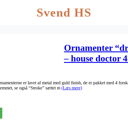
Svend HS
Ornamenter “dre
– house doctor 4
enterne er lavet af metal med guld finish, de er pakket med 4 forskell
ro hjemmet, se også “Stroke” sættet m
(Læs mere)