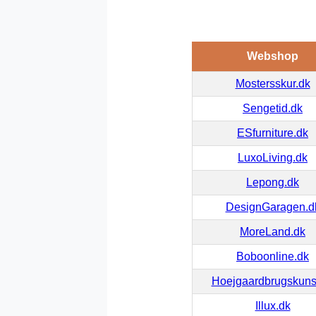
Webshop
Mostersskur.dk
Sengetid.dk
ESfurniture.dk
LuxoLiving.dk
Lepong.dk
DesignGaragen.d
MoreLand.dk
Boboonline.dk
Hoejgaardbrugskuns
Illux.dk