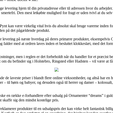
evering hjem til din privatadresse eller til adressen hvor du arbejder
d smertefri. Den mest letkøbte mulighed for fragt er uden tvivl at du sel
nt kan være virkelig vital hvis du absolut skal bruge varerne inden for 
iden på det pågældende produkt.
er levering på næste hverdag på deres primære produkter, eksempelvis 
g falder med at ordren laves inden et besluttet klokkeslæt, med det formå
tninger, men i reglen er det forbeholdt når du handler for et præcist b
t om du befinder sig i Holstebro, Ringsted eller Hadsten – vil være at få
finde de laveste priser i blandt flere online virksomheder, og altså har e
rer – til børn og babyer, og desuden også til herrer og damer – kolossal
anske en række e-forhandlere efter udsalg på Ornamenter “dreams” i guld
at skaffe sig den mindst kostelige pris.
klamerer produkter til en udsalgspris der kan virke helt fantastisk billi