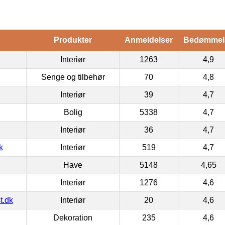
Produkter
Anmeldelser
Bedømmel
Interiør
1263
4,9
Senge og tilbehør
70
4,8
Interiør
39
4,7
Bolig
5338
4,7
Interiør
36
4,7
k
Interiør
519
4,7
Have
5148
4,65
Interiør
1276
4,6
t.dk
Interiør
20
4,6
Dekoration
235
4,6