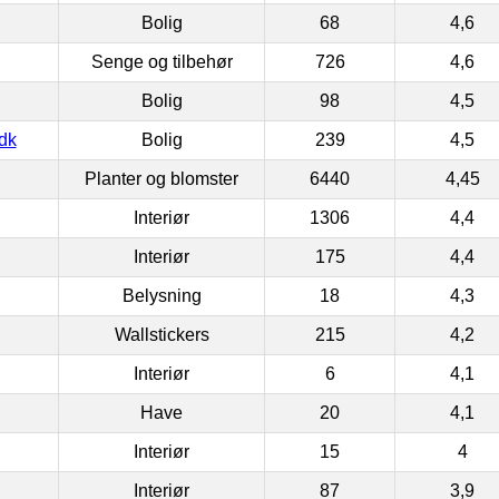
Bolig
68
4,6
Senge og tilbehør
726
4,6
Bolig
98
4,5
dk
Bolig
239
4,5
Planter og blomster
6440
4,45
Interiør
1306
4,4
Interiør
175
4,4
Belysning
18
4,3
Wallstickers
215
4,2
Interiør
6
4,1
Have
20
4,1
Interiør
15
4
Interiør
87
3,9