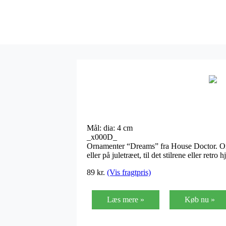
Mål: dia: 4 cm
_x000D_
Ornamenter “Dreams” fra House Doctor. Ornam
eller på juletræet, til det stilrene eller ret
89
kr.
(Vis fragtpris)
Læs mere »
Køb nu »