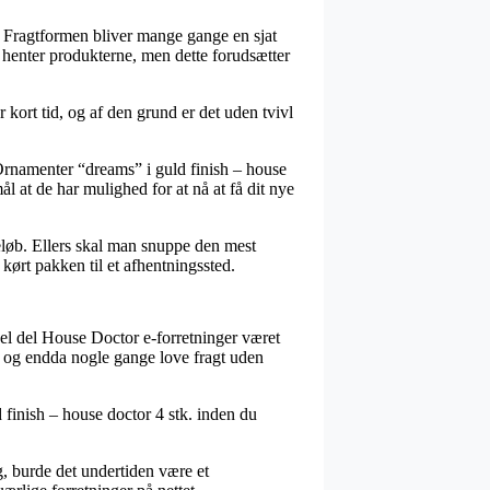
. Fragtformen bliver mange gange en sjat
v henter produkterne, men dette forudsætter
kort tid, og af den grund er det uden tvivl
Ornamenter “dreams” i guld finish – house
l at de har mulighed for at nå at få dit nye
eløb. Ellers skal man snuppe den mest
 kørt pakken til et afhentningssted.
n hel del House Doctor e-forretninger været
t, og endda nogle gange love fragt uden
 finish – house doctor 4 stk. inden du
g, burde det undertiden være et