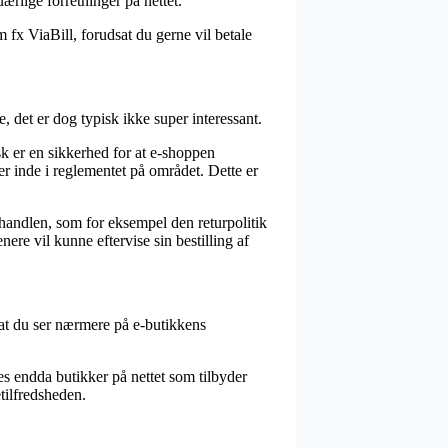
ærlige forretninger på nettet.
 fx ViaBill, forudsat du gerne vil betale
det er dog typisk ikke super interessant.
sk er en sikkerhed for at e-shoppen
er inde i reglementet på området. Dette er
handlen, som for eksempel den returpolitik
ere vil kunne eftervise sin bestilling af
 at du ser nærmere på e-butikkens
s endda butikker på nettet som tilbyder
etilfredsheden.