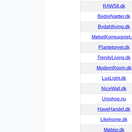
RAW58.dk
BedreNætter.dk
Bydahlliving.dk
MøbelKompagniet.
Plantetorvet.dk
TrendyLiving.dk
ModernRoom.dk
LuxLight.dk
NiceWall.dk
Unishop.nu
HaveHandel.dk
Likehome.dk
Møbler.dk