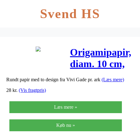
Svend HS
Origamipapir,
diam. 10 cm,
80 g, 50ass.
Rundt papir med to design fra Vivi Gade pr. ark
(Læs mere)
ark
28
kr.
(Vis fragtpris)
Læs mere »
Køb nu »