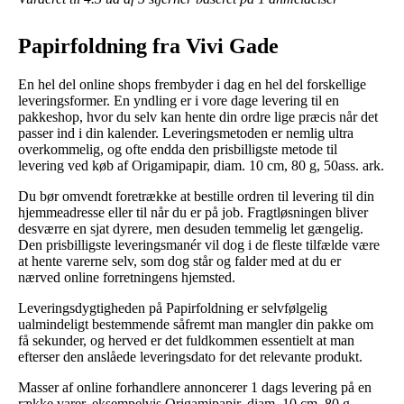
Papirfoldning fra Vivi Gade
En hel del online shops frembyder i dag en hel del forskellige
leveringsformer. En yndling er i vore dage levering til en
pakkeshop, hvor du selv kan hente din ordre lige præcis når det
passer ind i din kalender. Leveringsmetoden er nemlig ultra
overkommelig, og ofte endda den prisbilligste metode til
levering ved køb af Origamipapir, diam. 10 cm, 80 g, 50ass. ark.
Du bør omvendt foretrække at bestille ordren til levering til din
hjemmeadresse eller til når du er på job. Fragtløsningen bliver
desværre en sjat dyrere, men desuden temmelig let gængelig.
Den prisbilligste leveringsmanér vil dog i de fleste tilfælde være
at hente varerne selv, som dog står og falder med at du er
nærved online forretningens hjemsted.
Leveringsdygtigheden på Papirfoldning er selvfølgelig
ualmindeligt bestemmende såfremt man mangler din pakke om
få sekunder, og herved er det fuldkommen essentielt at man
efterser den anslåede leveringsdato for det relevante produkt.
Masser af online forhandlere annoncerer 1 dags levering på en
række varer, eksempelvis Origamipapir, diam. 10 cm, 80 g,