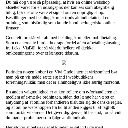
Du må dog være så påpasselig, at hvis en online webshop
afsætter varer for en udsalgspris der kan ses som ubegribelig
billig, bør det ofte være et signal om en uoprigtig shop.
Bestillinger med betalingskort er trods alt indbefattet af en
ordning, som bistår dig som kunde imod bedrageriske online
firmaer.
Generelt foreslår vi køb med betalingskort eller mobilbetaling.
Som et alternativ burde du drage fordel af en afbetalingsløsning
fra f.eks. ViaBill, for så vidt du hellere vil dække
omkostningerne over et længere tidsrum.
Forinden nogen køber i en Vivi Gade internet virksomhed bør
man på en vis måde sætte sig ind i webbutikkens
forretningsvilkår, men det er almindeligvis ikke særlig morsomt.
En anden valgmulighed er at kontrollere om e-forhandleren er
medlem af e-mærke ordningen, siden det længe har været en
antydning af at online forhandleren tilslutter sig de danske regler,
og at online webshoppen fra tid til anden kigges til af fagfolk
som forstår vilkårene. Det giver dig genvej til bistand, for så vidt
du møder problemer som følge af dit indkøb.
Herudover anbefales det at kunden er sat ind i de mest