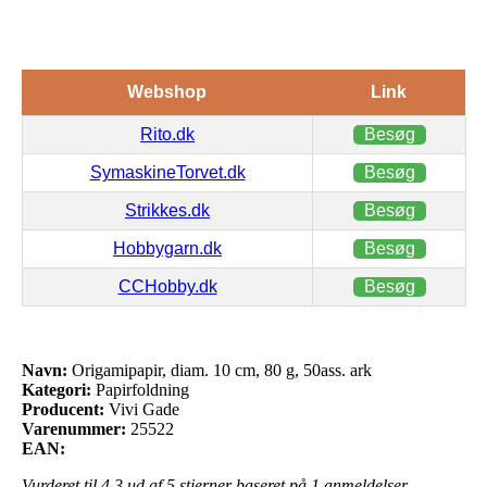
Webshop
Link
Rito.dk
Besøg
SymaskineTorvet.dk
Besøg
Strikkes.dk
Besøg
Hobbygarn.dk
Besøg
CCHobby.dk
Besøg
Navn:
Origamipapir, diam. 10 cm, 80 g, 50ass. ark
Kategori:
Papirfoldning
Producent:
Vivi Gade
Varenummer:
25522
EAN:
Vurderet til
4.3
ud af 5 stjerner baseret på
1
anmeldelser