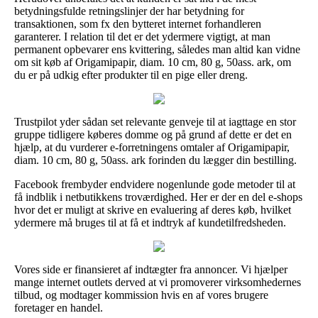
betydningsfulde retningslinjer der har betydning for
transaktionen, som fx den bytteret internet forhandleren
garanterer. I relation til det er det ydermere vigtigt, at man
permanent opbevarer ens kvittering, således man altid kan vidne
om sit køb af Origamipapir, diam. 10 cm, 80 g, 50ass. ark, om
du er på udkig efter produkter til en pige eller dreng.
Trustpilot yder sådan set relevante genveje til at iagttage en stor
gruppe tidligere køberes domme og på grund af dette er det en
hjælp, at du vurderer e-forretningens omtaler af Origamipapir,
diam. 10 cm, 80 g, 50ass. ark forinden du lægger din bestilling.
Facebook frembyder endvidere nogenlunde gode metoder til at
få indblik i netbutikkens troværdighed. Her er der en del e-shops
hvor det er muligt at skrive en evaluering af deres køb, hvilket
ydermere må bruges til at få et indtryk af kundetilfredsheden.
Vores side er finansieret af indtægter fra annoncer. Vi hjælper
mange internet outlets derved at vi promoverer virksomhedernes
tilbud, og modtager kommission hvis en af vores brugere
foretager en handel.