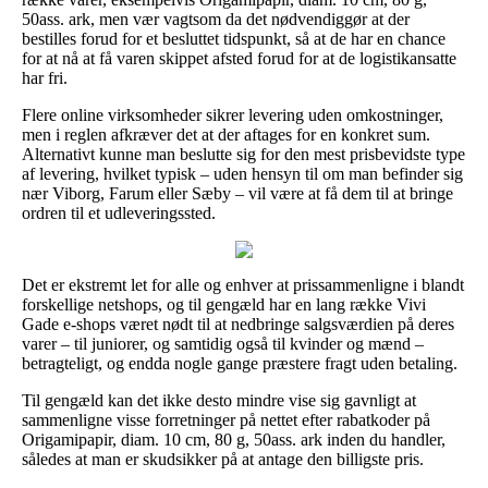
50ass. ark, men vær vagtsom da det nødvendiggør at der
bestilles forud for et besluttet tidspunkt, så at de har en chance
for at nå at få varen skippet afsted forud for at de logistikansatte
har fri.
Flere online virksomheder sikrer levering uden omkostninger,
men i reglen afkræver det at der aftages for en konkret sum.
Alternativt kunne man beslutte sig for den mest prisbevidste type
af levering, hvilket typisk – uden hensyn til om man befinder sig
nær Viborg, Farum eller Sæby – vil være at få dem til at bringe
ordren til et udleveringssted.
Det er ekstremt let for alle og enhver at prissammenligne i blandt
forskellige netshops, og til gengæld har en lang række Vivi
Gade e-shops været nødt til at nedbringe salgsværdien på deres
varer – til juniorer, og samtidig også til kvinder og mænd –
betragteligt, og endda nogle gange præstere fragt uden betaling.
Til gengæld kan det ikke desto mindre vise sig gavnligt at
sammenligne visse forretninger på nettet efter rabatkoder på
Origamipapir, diam. 10 cm, 80 g, 50ass. ark inden du handler,
således at man er skudsikker på at antage den billigste pris.