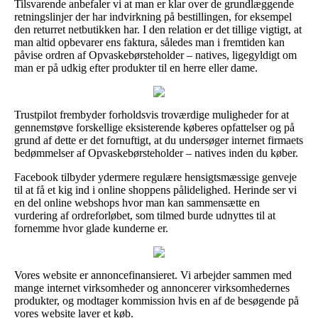
Tilsvarende anbefaler vi at man er klar over de grundlæggende
retningslinjer der har indvirkning på bestillingen, for eksempel
den returret netbutikken har. I den relation er det tillige vigtigt, at
man altid opbevarer ens faktura, således man i fremtiden kan
påvise ordren af Opvaskebørsteholder – natives, ligegyldigt om
man er på udkig efter produkter til en herre eller dame.
Trustpilot frembyder forholdsvis troværdige muligheder for at
gennemstøve forskellige eksisterende køberes opfattelser og på
grund af dette er det fornuftigt, at du undersøger internet firmaets
bedømmelser af Opvaskebørsteholder – natives inden du køber.
Facebook tilbyder ydermere regulære hensigtsmæssige genveje
til at få et kig ind i online shoppens pålidelighed. Herinde ser vi
en del online webshops hvor man kan sammensætte en
vurdering af ordreforløbet, som tilmed burde udnyttes til at
fornemme hvor glade kunderne er.
Vores website er annoncefinansieret. Vi arbejder sammen med
mange internet virksomheder og annoncerer virksomhedernes
produkter, og modtager kommission hvis en af de besøgende på
vores website laver et køb.