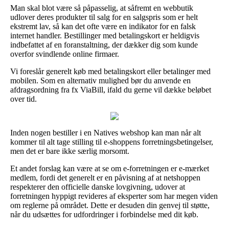
Man skal blot være så påpasselig, at såfremt en webbutik
udlover deres produkter til salg for en salgspris som er helt
ekstremt lav, så kan det ofte være en indikator for en falsk
internet handler. Bestillinger med betalingskort er heldigvis
indbefattet af en foranstaltning, der dækker dig som kunde
overfor svindlende online firmaer.
Vi foreslår generelt køb med betalingskort eller betalinger med
mobilen. Som en alternativ mulighed bør du anvende en
afdragsordning fra fx ViaBill, ifald du gerne vil dække beløbet
over tid.
Inden nogen bestiller i en Natives webshop kan man når alt
kommer til alt tage stilling til e-shoppens forretningsbetingelser,
men det er bare ikke særlig morsomt.
Et andet forslag kan være at se om e-forretningen er e-mærket
medlem, fordi det generelt er en påvisning af at netshoppen
respekterer den officielle danske lovgivning, udover at
forretningen hyppigt revideres af eksperter som har megen viden
om reglerne på området. Dette er desuden din genvej til støtte,
når du udsættes for udfordringer i forbindelse med dit køb.