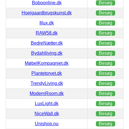
Boboonline.dk
Besøg
Hoejgaardbrugskunst.dk
Besøg
Illux.dk
Besøg
RAW58.dk
Besøg
BedreNætter.dk
Besøg
Bydahlliving.dk
Besøg
MøbelKompagniet.dk
Besøg
Plantetorvet.dk
Besøg
TrendyLiving.dk
Besøg
ModernRoom.dk
Besøg
LuxLight.dk
Besøg
NiceWall.dk
Besøg
Unishop.nu
Besøg