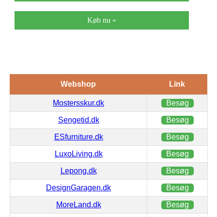
Køb nu »
Webshop
Link
Mostersskur.dk
Besøg
Sengetid.dk
Besøg
ESfurniture.dk
Besøg
LuxoLiving.dk
Besøg
Lepong.dk
Besøg
DesignGaragen.dk
Besøg
MoreLand.dk
Besøg