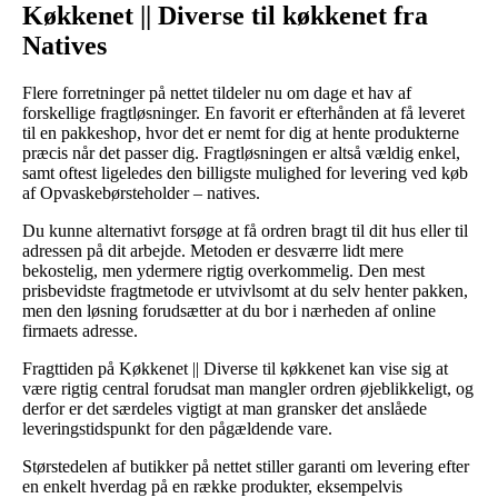
Køkkenet || Diverse til køkkenet fra
Natives
Flere forretninger på nettet tildeler nu om dage et hav af
forskellige fragtløsninger. En favorit er efterhånden at få leveret
til en pakkeshop, hvor det er nemt for dig at hente produkterne
præcis når det passer dig. Fragtløsningen er altså vældig enkel,
samt oftest ligeledes den billigste mulighed for levering ved køb
af Opvaskebørsteholder – natives.
Du kunne alternativt forsøge at få ordren bragt til dit hus eller til
adressen på dit arbejde. Metoden er desværre lidt mere
bekostelig, men ydermere rigtig overkommelig. Den mest
prisbevidste fragtmetode er utvivlsomt at du selv henter pakken,
men den løsning forudsætter at du bor i nærheden af online
firmaets adresse.
Fragttiden på Køkkenet || Diverse til køkkenet kan vise sig at
være rigtig central forudsat man mangler ordren øjeblikkeligt, og
derfor er det særdeles vigtigt at man gransker det anslåede
leveringstidspunkt for den pågældende vare.
Størstedelen af butikker på nettet stiller garanti om levering efter
en enkelt hverdag på en række produkter, eksempelvis