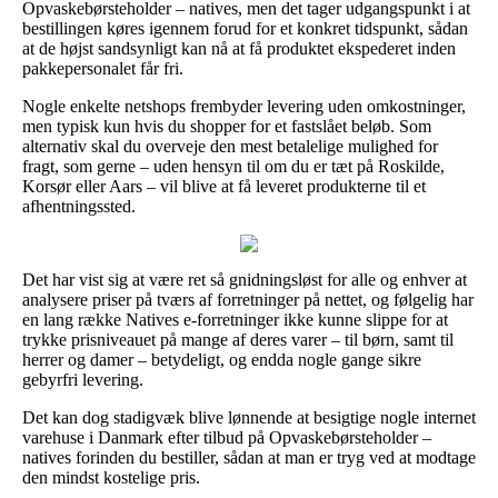
Opvaskebørsteholder – natives, men det tager udgangspunkt i at
bestillingen køres igennem forud for et konkret tidspunkt, sådan
at de højst sandsynligt kan nå at få produktet ekspederet inden
pakkepersonalet får fri.
Nogle enkelte netshops frembyder levering uden omkostninger,
men typisk kun hvis du shopper for et fastslået beløb. Som
alternativ skal du overveje den mest betalelige mulighed for
fragt, som gerne – uden hensyn til om du er tæt på Roskilde,
Korsør eller Aars – vil blive at få leveret produkterne til et
afhentningssted.
Det har vist sig at være ret så gnidningsløst for alle og enhver at
analysere priser på tværs af forretninger på nettet, og følgelig har
en lang række Natives e-forretninger ikke kunne slippe for at
trykke prisniveauet på mange af deres varer – til børn, samt til
herrer og damer – betydeligt, og endda nogle gange sikre
gebyrfri levering.
Det kan dog stadigvæk blive lønnende at besigtige nogle internet
varehuse i Danmark efter tilbud på Opvaskebørsteholder –
natives forinden du bestiller, sådan at man er tryg ved at modtage
den mindst kostelige pris.