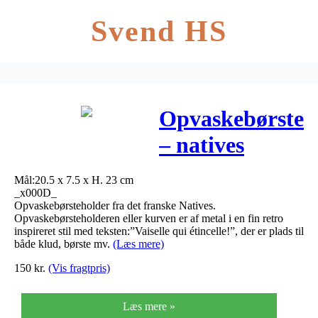
Svend HS
Opvaskebørsteh
– natives
Mål:20.5 x 7.5 x H. 23 cm
_x000D_
Opvaskebørsteholder fra det franske Natives.
Opvaskebørsteholderen eller kurven er af metal i en fin retro
inspireret stil med teksten:”Vaiselle qui étincelle!”, der er plads til
både klud, børste mv.
(Læs mere)
150
kr.
(Vis fragtpris)
Læs mere »