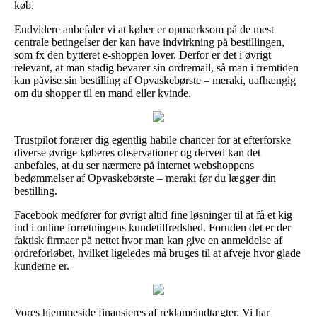
køb.
Endvidere anbefaler vi at køber er opmærksom på de mest
centrale betingelser der kan have indvirkning på bestillingen,
som fx den bytteret e-shoppen lover. Derfor er det i øvrigt
relevant, at man stadig bevarer sin ordremail, så man i fremtiden
kan påvise sin bestilling af Opvaskebørste – meraki, uafhængig
om du shopper til en mand eller kvinde.
Trustpilot forærer dig egentlig habile chancer for at efterforske
diverse øvrige køberes observationer og derved kan det
anbefales, at du ser nærmere på internet webshoppens
bedømmelser af Opvaskebørste – meraki før du lægger din
bestilling.
Facebook medfører for øvrigt altid fine løsninger til at få et kig
ind i online forretningens kundetilfredshed. Foruden det er der
faktisk firmaer på nettet hvor man kan give en anmeldelse af
ordreforløbet, hvilket ligeledes må bruges til at afveje hvor glade
kunderne er.
Vores hjemmeside finansieres af reklameindtægter. Vi har