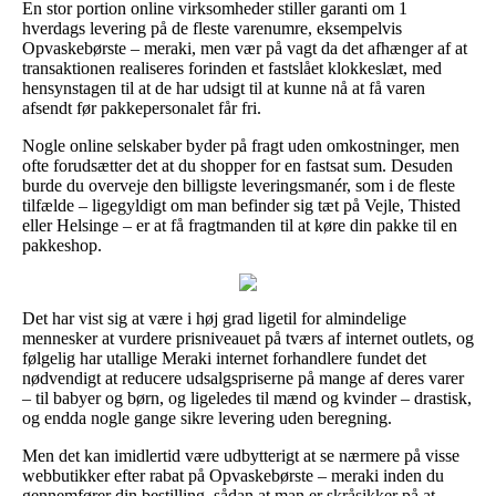
En stor portion online virksomheder stiller garanti om 1
hverdags levering på de fleste varenumre, eksempelvis
Opvaskebørste – meraki, men vær på vagt da det afhænger af at
transaktionen realiseres forinden et fastslået klokkeslæt, med
hensynstagen til at de har udsigt til at kunne nå at få varen
afsendt før pakkepersonalet får fri.
Nogle online selskaber byder på fragt uden omkostninger, men
ofte forudsætter det at du shopper for en fastsat sum. Desuden
burde du overveje den billigste leveringsmanér, som i de fleste
tilfælde – ligegyldigt om man befinder sig tæt på Vejle, Thisted
eller Helsinge – er at få fragtmanden til at køre din pakke til en
pakkeshop.
Det har vist sig at være i høj grad ligetil for almindelige
mennesker at vurdere prisniveauet på tværs af internet outlets, og
følgelig har utallige Meraki internet forhandlere fundet det
nødvendigt at reducere udsalgspriserne på mange af deres varer
– til babyer og børn, og ligeledes til mænd og kvinder – drastisk,
og endda nogle gange sikre levering uden beregning.
Men det kan imidlertid være udbytterigt at se nærmere på visse
webbutikker efter rabat på Opvaskebørste – meraki inden du
gennemfører din bestilling, sådan at man er skråsikker på at