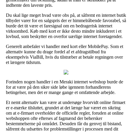
indhente den laveste pris.
Du skal lige meget hvad være obs på, at såfremt en internet butik
tilbyder varer for en salgspris der er himmelråbende favorabel, så
burde det tit være et faresignal om en bedragerisk internet
virksomhed. Køb med kort er ikke desto mindre inkluderet i et
lovbud, som beskytter en overfor uærlige internet foretagender.
Generelt anbefaler vi handler med kort eller MobilePay. Som et
alternativ kunne du drage fordel af et afdragstilbud fra
eksempelvis ViaBill, hvis du tilstræber at betale regningen over
et længere tidsrum.
Forinden nogen handler i en Meraki internet webshop burde de
for at være på den sikre side løbe igennem forhandlerens
betingelser, men det er mange gange et omfattende arbejde.
Et nemt alternativ kan være at undersøge hvorvidt online firmaet
er e-mærke tilsluttet, grundet at det længe har været en sikring
om at e-firmaet overholder de officielle regler, foruden at online
webshoppen ofte efterses af fagmænd der behersker
bestemmelserne på området. Desuden får du genvej til bistand,
såfremt du udsættes for problemstillinger i processen med dit