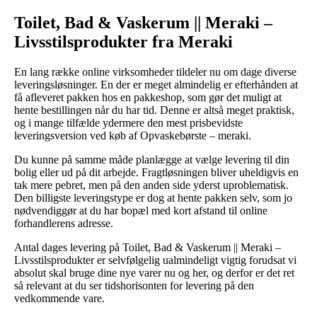
Toilet, Bad & Vaskerum || Meraki –
Livsstilsprodukter fra Meraki
En lang række online virksomheder tildeler nu om dage diverse
leveringsløsninger. En der er meget almindelig er efterhånden at
få afleveret pakken hos en pakkeshop, som gør det muligt at
hente bestillingen når du har tid. Denne er altså meget praktisk,
og i mange tilfælde ydermere den mest prisbevidste
leveringsversion ved køb af Opvaskebørste – meraki.
Du kunne på samme måde planlægge at vælge levering til din
bolig eller ud på dit arbejde. Fragtløsningen bliver uheldigvis en
tak mere pebret, men på den anden side yderst uproblematisk.
Den billigste leveringstype er dog at hente pakken selv, som jo
nødvendiggør at du har bopæl med kort afstand til online
forhandlerens adresse.
Antal dages levering på Toilet, Bad & Vaskerum || Meraki –
Livsstilsprodukter er selvfølgelig ualmindeligt vigtig forudsat vi
absolut skal bruge dine nye varer nu og her, og derfor er det ret
så relevant at du ser tidshorisonten for levering på den
vedkommende vare.