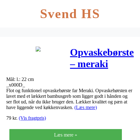
Svend HS
Opvaskebørste
– meraki
Mål: l.: 22 cm
_x000D_
Flot og funktionel opvaskebørste far Meraki. Opvaskebørsten er
lavet med et lækkert bambusgreb som ligger godt i hånden og
ser flot ud, når du ikke bruger den. Lækker kvalitet og pæn at
have liggende ved køkkenvasken.
(Læs mere)
79
kr.
(Vis fragtpris)
Læs mere »