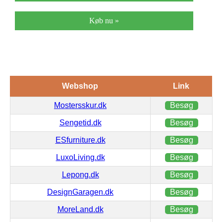
Køb nu »
Webshop
Link
Mostersskur.dk
Besøg
Sengetid.dk
Besøg
ESfurniture.dk
Besøg
LuxoLiving.dk
Besøg
Lepong.dk
Besøg
DesignGaragen.dk
Besøg
MoreLand.dk
Besøg