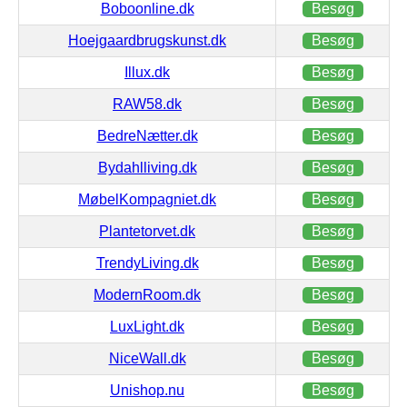
Boboonline.dk
Besøg
Hoejgaardbrugskunst.dk
Besøg
Illux.dk
Besøg
RAW58.dk
Besøg
BedreNætter.dk
Besøg
Bydahlliving.dk
Besøg
MøbelKompagniet.dk
Besøg
Plantetorvet.dk
Besøg
TrendyLiving.dk
Besøg
ModernRoom.dk
Besøg
LuxLight.dk
Besøg
NiceWall.dk
Besøg
Unishop.nu
Besøg