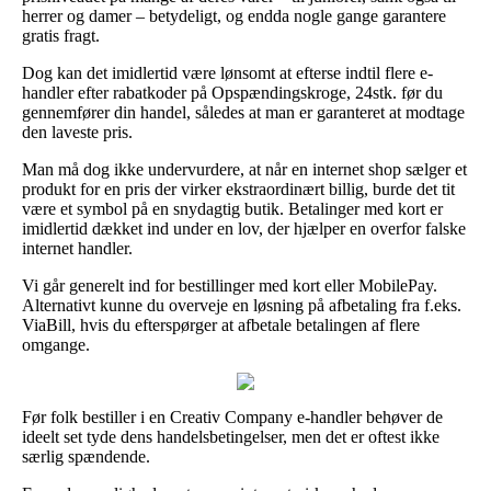
herrer og damer – betydeligt, og endda nogle gange garantere
gratis fragt.
Dog kan det imidlertid være lønsomt at efterse indtil flere e-
handler efter rabatkoder på Opspændingskroge, 24stk. før du
gennemfører din handel, således at man er garanteret at modtage
den laveste pris.
Man må dog ikke undervurdere, at når en internet shop sælger et
produkt for en pris der virker ekstraordinært billig, burde det tit
være et symbol på en snydagtig butik. Betalinger med kort er
imidlertid dækket ind under en lov, der hjælper en overfor falske
internet handler.
Vi går generelt ind for bestillinger med kort eller MobilePay.
Alternativt kunne du overveje en løsning på afbetaling fra f.eks.
ViaBill, hvis du efterspørger at afbetale betalingen af flere
omgange.
Før folk bestiller i en Creativ Company e-handler behøver de
ideelt set tyde dens handelsbetingelser, men det er oftest ikke
særlig spændende.