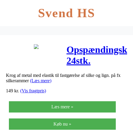
Svend HS
Opspændingskro
24stk.
Krog af metal med elastik til fastgørelse af silke og lign. på fx
silkerammer
(Læs mere)
149
kr.
(Vis fragtpris)
Læs mere »
Køb nu »