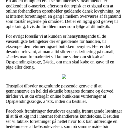
En anden mulighed er at se om internet virksomheden er
godkendt af e-mærket, eftersom det typisk er et signal om at
online forhandleren opretholder gældende dansk lovgivning, og
at internet forretningen en gang i mellem overværes af fagmænd
som forstår reglerne på området. Det er en rigtig god genvej til
opbakning, hvis du får dilemmaer som følge af dit indkøb.
For øvrigt foreslår vi at kunden er hensynstagende til de
væsentligste betingelser der er gældende for handlen, til
eksempel den returneringsret butikken benytter. Her er det
desuden relevant, at man altid sikrer ens kvittering på e-mail,
således man fremadrettet vil kunne vidne om sit køb af
Opspændingskroge, 24stk., om man skal købe en gave til en
pige eller dreng.
Trustpilot tilbyder nogenlunde passende genveje til at
gennemstøve en hel del aktuelle brugeres domme og derved
tilråder vi, at du eftergår online butikkens vurderinger af
Opspændingskroge, 24stk. inden du bestiller.
Facebook frembringer derudover egentlig fremragende løsninger
til at få et kig ind i internet forhandlerens kundefokus. Desuden
ser vi faktisk forretninger på nettet hvor folk kan udfærdige en
bedømmelse af købsoplevelsen, som på samme måde bør