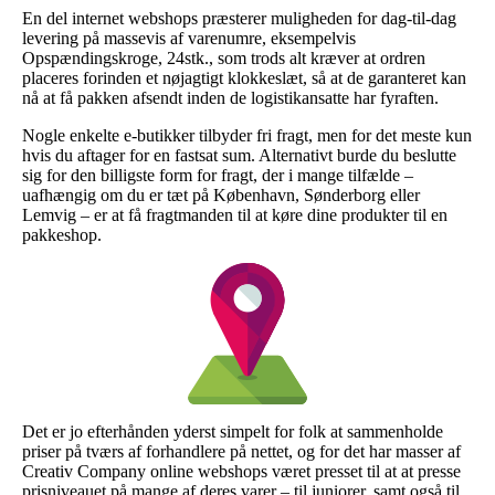
En del internet webshops præsterer muligheden for dag-til-dag
levering på massevis af varenumre, eksempelvis
Opspændingskroge, 24stk., som trods alt kræver at ordren
placeres forinden et nøjagtigt klokkeslæt, så at de garanteret kan
nå at få pakken afsendt inden de logistikansatte har fyraften.
Nogle enkelte e-butikker tilbyder fri fragt, men for det meste kun
hvis du aftager for en fastsat sum. Alternativt burde du beslutte
sig for den billigste form for fragt, der i mange tilfælde –
uafhængig om du er tæt på København, Sønderborg eller
Lemvig – er at få fragtmanden til at køre dine produkter til en
pakkeshop.
Det er jo efterhånden yderst simpelt for folk at sammenholde
priser på tværs af forhandlere på nettet, og for det har masser af
Creativ Company online webshops været presset til at at presse
prisniveauet på mange af deres varer – til juniorer, samt også til