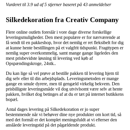
Vurderet til
3.9
ud af 5 stjerner baseret på
43
anmeldelser
Silkedekoration fra Creativ Company
Flere online outlets foreslår i vore dage diverse forskellige
leveringsmuligheder. Den mest populære er for nærværende at
få sendt til en pakkeshop, hvor det nemlig er ret fleksibelt for dig
at kunne hente bestillingen på et valgfrit tidspunkt. Fragttypen er
nemlig super overkommelig, samt mange gange ligeledes den
mest prisbevidste løsning til levering ved køb af
Opspændingskroge, 24stk..
Du kan lige så vel prøve at bestille pakken til levering hjem til
dig selv eller til din arbejdsplads. Leveringsmetoden er mange
gange en smule dyrere, men til gengæld virkelig bekvem. Den
prisbilligste leveringsmåde vil dog utvivlsomt være selv at hente
pakken, hvilket dog betinges af at du er tæt på internet butikkens
bopæl.
Antal dages levering på Silkedekoration er jo super
bestemmende når vi behøver dine nye produkter om kort tid, så
med det formål er det komplet meningsfuldt at vi efterser den
anslåede leveringstid på det pågældende produkt.