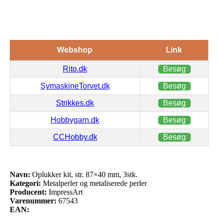
Webshop
Link
Rito.dk
Besøg
SymaskineTorvet.dk
Besøg
Strikkes.dk
Besøg
Hobbygarn.dk
Besøg
CCHobby.dk
Besøg
Navn:
Oplukker kit, str. 87×40 mm, 3stk.
Kategori:
Metalperler og metaliserede perler
Producent:
ImpressArt
Varenummer:
67543
EAN: