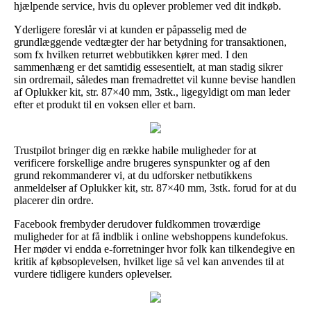
hjælpende service, hvis du oplever problemer ved dit indkøb.
Yderligere foreslår vi at kunden er påpasselig med de
grundlæggende vedtægter der har betydning for transaktionen,
som fx hvilken returret webbutikken kører med. I den
sammenhæng er det samtidig essesentielt, at man stadig sikrer
sin ordremail, således man fremadrettet vil kunne bevise handlen
af Oplukker kit, str. 87×40 mm, 3stk., ligegyldigt om man leder
efter et produkt til en voksen eller et barn.
Trustpilot bringer dig en række habile muligheder for at
verificere forskellige andre brugeres synspunkter og af den
grund rekommanderer vi, at du udforsker netbutikkens
anmeldelser af Oplukker kit, str. 87×40 mm, 3stk. forud for at du
placerer din ordre.
Facebook frembyder derudover fuldkommen troværdige
muligheder for at få indblik i online webshoppens kundefokus.
Her møder vi endda e-forretninger hvor folk kan tilkendegive en
kritik af købsoplevelsen, hvilket lige så vel kan anvendes til at
vurdere tidligere kunders oplevelser.