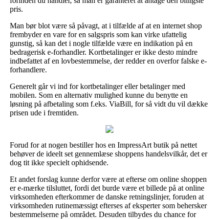
forinden du handler, så man er garanteret at antage den billigste
pris.
Man bør blot være så påvagt, at i tilfælde af at en internet shop
frembyder en vare for en salgspris som kan virke ufattelig
gunstig, så kan det i nogle tilfælde være en indikation på en
bedragerisk e-forhandler. Kortbetalinger er ikke desto mindre
indbefattet af en lovbestemmelse, der redder en overfor falske e-
forhandlere.
Generelt går vi ind for kortbetalinger eller betalinger med
mobilen. Som en alternativ mulighed kunne du benytte en
løsning på afbetaling som f.eks. ViaBill, for så vidt du vil dække
prisen ude i fremtiden.
Forud for at nogen bestiller hos en ImpressArt butik på nettet
behøver de ideelt set gennemlæse shoppens handelsvilkår, det er
dog tit ikke specielt ophidsende.
Et andet forslag kunne derfor være at efterse om online shoppen
er e-mærke tilsluttet, fordi det burde være et billede på at online
virksomheden efterkommer de danske retningslinjer, foruden at
virksomheden rutinemæssigt efterses af eksperter som behersker
bestemmelserne på området. Desuden tilbydes du chance for