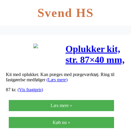
Svend HS
Oplukker kit,
str. 87×40 mm,
3stk.
Kit med oplukker. Kan præges med prægeværktøj. Ring til
fastgørelse medfølger
(Læs mere)
87
kr.
(Vis fragtpris)
Læs mere »
Køb nu »