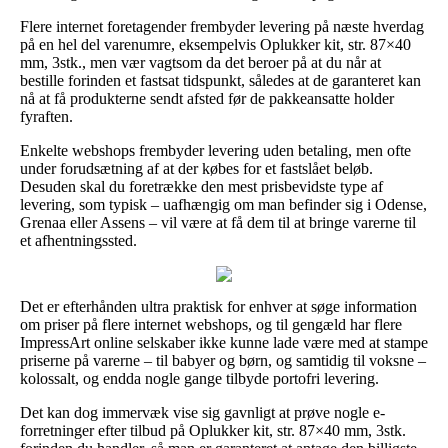
Flere internet foretagender frembyder levering på næste hverdag
på en hel del varenumre, eksempelvis Oplukker kit, str. 87×40
mm, 3stk., men vær vagtsom da det beroer på at du når at
bestille forinden et fastsat tidspunkt, således at de garanteret kan
nå at få produkterne sendt afsted før de pakkeansatte holder
fyraften.
Enkelte webshops frembyder levering uden betaling, men ofte
under forudsætning af at der købes for et fastslået beløb.
Desuden skal du foretrække den mest prisbevidste type af
levering, som typisk – uafhængig om man befinder sig i Odense,
Grenaa eller Assens – vil være at få dem til at bringe varerne til
et afhentningssted.
Det er efterhånden ultra praktisk for enhver at søge information
om priser på flere internet webshops, og til gengæld har flere
ImpressArt online selskaber ikke kunne lade være med at stampe
priserne på varerne – til babyer og børn, og samtidig til voksne –
kolossalt, og endda nogle gange tilbyde portofri levering.
Det kan dog immervæk vise sig gavnligt at prøve nogle e-
forretninger efter tilbud på Oplukker kit, str. 87×40 mm, 3stk.