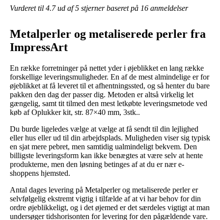
Vurderet til
4.7
ud af 5 stjerner baseret på
16
anmeldelser
Metalperler og metaliserede perler fra
ImpressArt
En række forretninger på nettet yder i øjeblikket en lang række
forskellige leveringsmuligheder. En af de mest almindelige er for
øjeblikket at få leveret til et afhentningssted, og så henter du bare
pakken den dag der passer dig. Metoden er altså virkelig let
gængelig, samt tit tilmed den mest letkøbte leveringsmetode ved
køb af Oplukker kit, str. 87×40 mm, 3stk..
Du burde ligeledes vælge at vælge at få sendt til din lejlighed
eller hus eller ud til din arbejdsplads. Muligheden viser sig typisk
en sjat mere pebret, men samtidig ualmindeligt bekvem. Den
billigste leveringsform kan ikke benægtes at være selv at hente
produkterne, men den løsning betinges af at du er nær e-
shoppens hjemsted.
Antal dages levering på Metalperler og metaliserede perler er
selvfølgelig ekstremt vigtig i tilfælde af at vi har behov for din
ordre øjeblikkeligt, og i det øjemed er det særdeles vigtigt at man
undersøger tidshorisonten for levering for den pågældende vare.