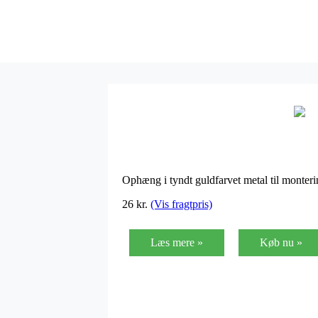
Ophæng i tyndt guldfarvet metal til monter
26
kr.
(Vis fragtpris)
Læs mere »
Køb nu »