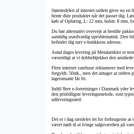
Størstedelen af internet outlets giver nu e
hente dine produkter når det passer dig. L
køb af Ophæng, L: 22 mm, hulstr. 8 mm, for
Du bør alternativt overveje at bestille pakke
samtidig usædvanlig uproblematisk. Den billi
befinder dig nær e-butikkens adresse.
Antal dages levering på Metalartikler er tem
væsentligt at vi dobbelttjekker den anslåed
Flere internet varehuse reklamerer med lev
forgyldt, 50stk., men det antager at ordren p
lageransatte får fri.
Indtil flere e-forretninger i Danmark yder l
den prisbilligste leveringsmetode, som typisk
udleveringssted.
Det er i dag særdeles let for forbrugerne a
været nødt til at tvinge salgsværdien på var