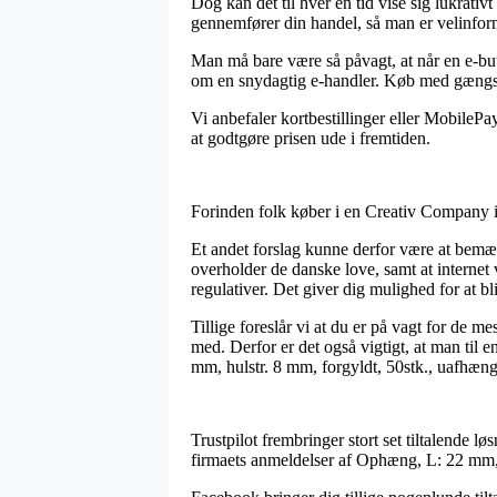
Dog kan det til hver en tid vise sig lukrativ
gennemfører din handel, så man er velinforme
Man må bare være så påvagt, at når en e-buti
om en snydagtig e-handler. Køb med gængse b
Vi anbefaler kortbestillinger eller MobilePa
at godtgøre prisen ude i fremtiden.
Forinden folk køber i en Creativ Company int
Et andet forslag kunne derfor være at bemærk
overholder de danske love, samt at intern
regulativer. Det giver dig mulighed for at bl
Tillige foreslår vi at du er på vagt for de m
med. Derfor er det også vigtigt, at man til
mm, hulstr. 8 mm, forgyldt, 50stk., uafhæng
Trustpilot frembringer stort set tiltalende l
firmaets anmeldelser af Ophæng, L: 22 mm, h