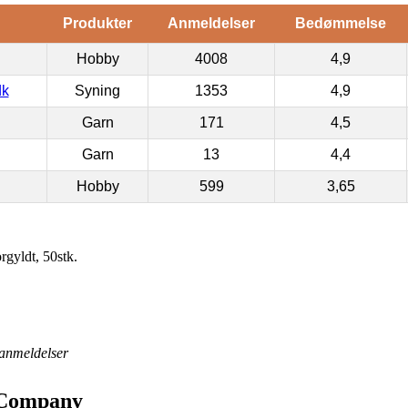
Produkter
Anmeldelser
Bedømmelse
Hobby
4008
4,9
dk
Syning
1353
4,9
Garn
171
4,5
Garn
13
4,4
Hobby
599
3,65
gyldt, 50stk.
anmeldelser
v Company