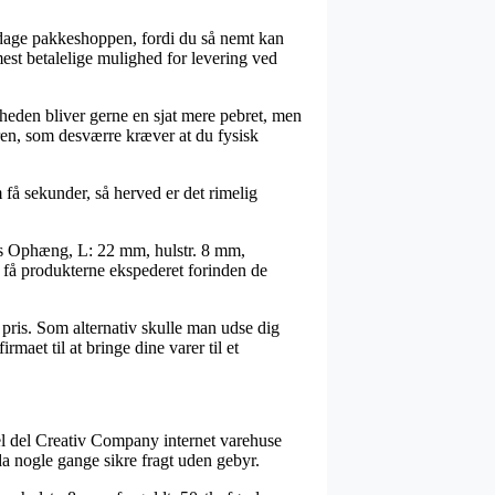
m dage pakkeshoppen, fordi du så nemt kan
st betalelige mulighed for levering ved
igheden bliver gerne en sjat mere pebret, men
dren, som desværre kræver at du fysisk
 få sekunder, så herved er det rimelig
vis Ophæng, L: 22 mm, hulstr. 8 mm,
at få produkterne ekspederet forinden de
t pris. Som alternativ skulle man udse dig
maet til at bringe dine varer til et
hel del Creativ Company internet varehuse
da nogle gange sikre fragt uden gebyr.