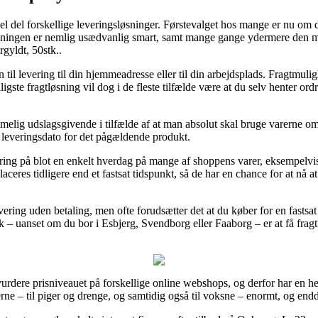
n hel del forskellige leveringsløsninger. Førstevalget hos mange er nu o
øsningen er nemlig usædvanlig smart, samt mange gange ydermere den me
gyldt, 50stk..
n til levering til din hjemmeadresse eller til din arbejdsplads. Fragtmul
gste fragtløsning vil dog i de fleste tilfælde være at du selv henter or
melig udslagsgivende i tilfælde af at man absolut skal bruge varerne om
e leveringsdato for det pågældende produkt.
ering på blot en enkelt hverdag på mange af shoppens varer, eksempel
laceres tidligere end et fastsat tidspunkt, så de har en chance for at nå 
evering uden betaling, men ofte forudsætter det at du køber for en fastsa
 – uanset om du bor i Esbjerg, Svendborg eller Faaborg – er at få fragtfir
t vurdere prisniveauet på forskellige online webshops, og derfor har en 
erne – til piger og drenge, og samtidig også til voksne – enormt, og end