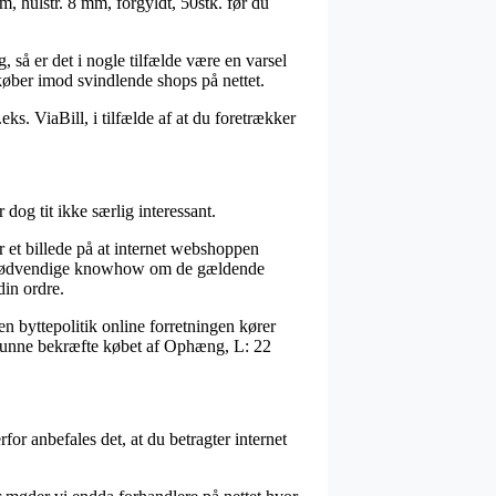
m, hulstr. 8 mm, forgyldt, 50stk. før du
 så er det i nogle tilfælde være en varsel
køber imod svindlende shops på nettet.
s. ViaBill, i tilfælde af at du foretrækker
dog tit ikke særlig interessant.
r et billede på at internet webshoppen
den nødvendige knowhow om de gældende
din ordre.
en byttepolitik online forretningen kører
l kunne bekræfte købet af Ophæng, L: 22
for anbefales det, at du betragter internet