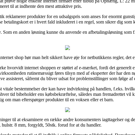
t at prøve nogle enkelte internet firmaer efter tilbud på Ophæng, L: 22 m
ret til at indhente den mest attraktive pris.
k reklamerer produkter for en udsalgspris som anses for enormt gunstig,
etalingskort er i hvert fald inkluderet i en regel, som sikrer dig som 
y. Som en anden løsning kunne du anvende en afbetalingsløsning som f.ek
ernet shop bør man helt sikkert have øje for netbutikkens regler, det er 
e hvorvidt internet shoppen er støttet af e-mærket, fordi det generelt e
et virksomheden rutinemæssigt føres tilsyn med af eksperter der har 
ive assisteret, såfremt du bliver udsat for problemstillinger som følge af 
est vitale bestemmelser der kan have indvirkning på handlen, f.eks. hvilk
 enhver tid bibeholder ens købsbekræftelse, således man fremadrettet vi
ig om man efterspørger produkter til en voksen eller et barn.
øsninger til at eksaminere en række andre konsumenters iagttagelser og der
ulstr. 8 mm, forgyldt, 50stk. forud for at du handler.