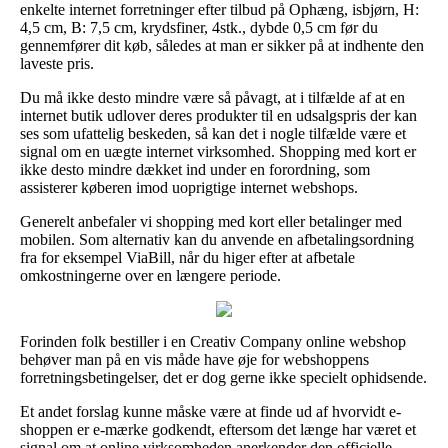
enkelte internet forretninger efter tilbud på Ophæng, isbjørn, H:
4,5 cm, B: 7,5 cm, krydsfiner, 4stk., dybde 0,5 cm før du
gennemfører dit køb, således at man er sikker på at indhente den
laveste pris.
Du må ikke desto mindre være så påvagt, at i tilfælde af at en
internet butik udlover deres produkter til en udsalgspris der kan
ses som ufattelig beskeden, så kan det i nogle tilfælde være et
signal om en uægte internet virksomhed. Shopping med kort er
ikke desto mindre dækket ind under en forordning, som
assisterer køberen imod uoprigtige internet webshops.
Generelt anbefaler vi shopping med kort eller betalinger med
mobilen. Som alternativ kan du anvende en afbetalingsordning
fra for eksempel ViaBill, når du higer efter at afbetale
omkostningerne over en længere periode.
Forinden folk bestiller i en Creativ Company online webshop
behøver man på en vis måde have øje for webshoppens
forretningsbetingelser, det er dog gerne ikke specielt ophidsende.
Et andet forslag kunne måske være at finde ud af hvorvidt e-
shoppen er e-mærke godkendt, eftersom det længe har været et
signal om at online virksomheden anerkender den officielle