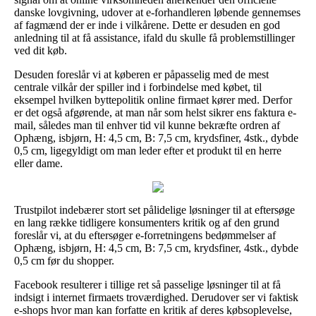
danske lovgivning, udover at e-forhandleren løbende gennemses
af fagmænd der er inde i vilkårene. Dette er desuden en god
anledning til at få assistance, ifald du skulle få problemstillinger
ved dit køb.
Desuden foreslår vi at køberen er påpasselig med de mest
centrale vilkår der spiller ind i forbindelse med købet, til
eksempel hvilken byttepolitik online firmaet kører med. Derfor
er det også afgørende, at man når som helst sikrer ens faktura e-
mail, således man til enhver tid vil kunne bekræfte ordren af
Ophæng, isbjørn, H: 4,5 cm, B: 7,5 cm, krydsfiner, 4stk., dybde
0,5 cm, ligegyldigt om man leder efter et produkt til en herre
eller dame.
Trustpilot indebærer stort set pålidelige løsninger til at eftersøge
en lang række tidligere konsumenters kritik og af den grund
foreslår vi, at du eftersøger e-forretningens bedømmelser af
Ophæng, isbjørn, H: 4,5 cm, B: 7,5 cm, krydsfiner, 4stk., dybde
0,5 cm før du shopper.
Facebook resulterer i tillige ret så passelige løsninger til at få
indsigt i internet firmaets troværdighed. Derudover ser vi faktisk
e-shops hvor man kan forfatte en kritik af deres købsoplevelse,