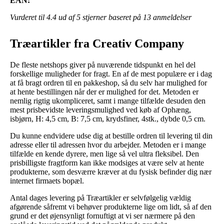
EAN:
Vurderet til
4.4
ud af 5 stjerner baseret på
13
anmeldelser
Træartikler fra Creativ Company
De fleste netshops giver på nuværende tidspunkt en hel del
forskellige muligheder for fragt. En af de mest populære er i dag
at få bragt ordren til en pakkeshop, så du selv har mulighed for
at hente bestillingen når der er mulighed for det. Metoden er
nemlig rigtig ukompliceret, samt i mange tilfælde desuden den
mest prisbevidste leveringsmulighed ved køb af Ophæng,
isbjørn, H: 4,5 cm, B: 7,5 cm, krydsfiner, 4stk., dybde 0,5 cm.
Du kunne endvidere udse dig at bestille ordren til levering til din
adresse eller til adressen hvor du arbejder. Metoden er i mange
tilfælde en kende dyrere, men lige så vel ultra fleksibel. Den
prisbilligste fragtform kan ikke modsiges at være selv at hente
produkterne, som desværre kræver at du fysisk befinder dig nær
internet firmaets bopæl.
Antal dages levering på Træartikler er selvfølgelig vældig
afgørende såfremt vi behøver produkterne lige om lidt, så af den
grund er det øjensynligt fornuftigt at vi ser nærmere på den