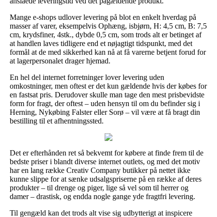
anslåede leveringstid ved det pågældende produkt.
Mange e-shops udlover levering på blot en enkelt hverdag på
masser af varer, eksempelvis Ophæng, isbjørn, H: 4,5 cm, B: 7,5
cm, krydsfiner, 4stk., dybde 0,5 cm, som trods alt er betinget af
at handlen laves tidligere end et nøjagtigt tidspunkt, med det
formål at de med sikkerhed kan nå at få varerne betjent forud for
at lagerpersonalet drager hjemad.
En hel del internet forretninger lover levering uden
omkostninger, men oftest er det kun gældende hvis der købes for
en fastsat pris. Derudover skulle man tage den mest prisbevidste
form for fragt, der oftest – uden hensyn til om du befinder sig i
Herning, Nykøbing Falster eller Sorø – vil være at få bragt din
bestilling til et afhentningssted.
Det er efterhånden ret så bekvemt for købere at finde frem til de
bedste priser i blandt diverse internet outlets, og med det motiv
har en lang række Creativ Company butikker på nettet ikke
kunne slippe for at sænke udsalgspriserne på en række af deres
produkter – til drenge og piger, lige så vel som til herrer og
damer – drastisk, og endda nogle gange yde fragtfri levering.
Til gengæld kan det trods alt vise sig udbytterigt at inspicere