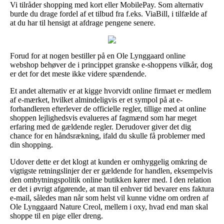
Vi tilråder shopping med kort eller MobilePay. Som alternativ
burde du drage fordel af et tilbud fra f.eks. ViaBill, i tilfælde af
at du har til hensigt at afdrage pengene senere.
Forud for at nogen bestiller på en Ole Lynggaard online
webshop behøver de i princippet granske e-shoppens vilkår, dog
er det for det meste ikke videre spændende.
Et andet alternativ er at kigge hvorvidt online firmaet er medlem
af e-mærket, hvilket almindeligvis er et sympol på at e-
forhandleren efterlever de officielle regler, tillige med at online
shoppen lejlighedsvis evalueres af fagmænd som har meget
erfaring med de gældende regler. Derudover giver det dig
chance for en håndsrækning, ifald du skulle få problemer med
din shopping.
Udover dette er det klogt at kunden er omhyggelig omkring de
vigtigste retningslinjer der er gældende for handlen, eksempelvis
den ombytningspolitik online butikken kører med. I den relation
er det i øvrigt afgørende, at man til enhver tid bevarer ens faktura
e-mail, således man når som helst vil kunne vidne om ordren af
Ole Lynggaard Nature Creol, mellem i oxy, hvad end man skal
shoppe til en pige eller dreng.