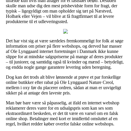
tilfælde kun hvis man aftager for et fastslået beløb. Desuden
skulle man udse dig den mest prisbevidste form for fragt, der
typisk – ligegyldigt om man opholder sig tæt på Næstved,
Holbæk eller Vejen – vil blive at få fragtfirmaet til at levere
produkterne til et udleveringssted.
Det har vist sig at være særdeles fremkommeligt for folk at søge
information om priser på flere webshops, og derved har masser
af Ole Lynggaard internet forretninger i Danmark ikke kunne
slippe for at mindske salgspriserne på mange af deres produkter
– til juniorer, og samtidig også til kvinder og mænd – betydeligt,
og endda nogle gange garantere levering uden beregning.
Dog kan det trods alt blive lønnende at prøve et par forskellige
online butikker efter rabat på Ole Lynggaard Nature Creol,
mellem i oxy før du placerer ordren, sådan at man er usvigeligt
sikker på at antage den laveste pris.
Man bør bare være så påpasselig, at ifald en internet webshop
reklamerer deres varer for en udsalgspris som kan ses som
ekstraordinært beskeden, er det tit være en varsel om en falsk
online shop. Betalinger med kort er imidlertid omsluttet af en
regel, hvilket redder køber overfor falske online webshops.