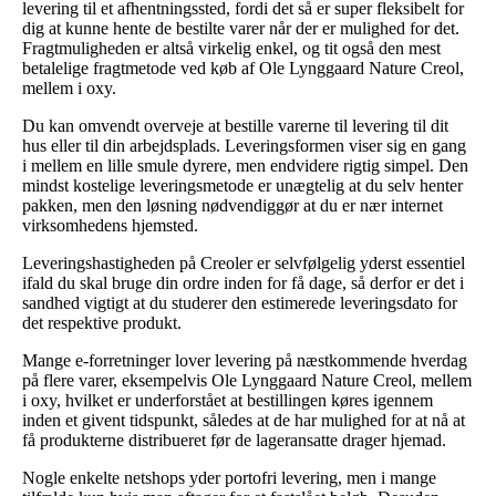
levering til et afhentningssted, fordi det så er super fleksibelt for
dig at kunne hente de bestilte varer når der er mulighed for det.
Fragtmuligheden er altså virkelig enkel, og tit også den mest
betalelige fragtmetode ved køb af Ole Lynggaard Nature Creol,
mellem i oxy.
Du kan omvendt overveje at bestille varerne til levering til dit
hus eller til din arbejdsplads. Leveringsformen viser sig en gang
i mellem en lille smule dyrere, men endvidere rigtig simpel. Den
mindst kostelige leveringsmetode er unægtelig at du selv henter
pakken, men den løsning nødvendiggør at du er nær internet
virksomhedens hjemsted.
Leveringshastigheden på Creoler er selvfølgelig yderst essentiel
ifald du skal bruge din ordre inden for få dage, så derfor er det i
sandhed vigtigt at du studerer den estimerede leveringsdato for
det respektive produkt.
Mange e-forretninger lover levering på næstkommende hverdag
på flere varer, eksempelvis Ole Lynggaard Nature Creol, mellem
i oxy, hvilket er underforstået at bestillingen køres igennem
inden et givent tidspunkt, således at de har mulighed for at nå at
få produkterne distribueret før de lageransatte drager hjemad.
Nogle enkelte netshops yder portofri levering, men i mange