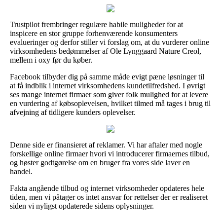
Trustpilot frembringer regulære habile muligheder for at
inspicere en stor gruppe forhenværende konsumenters
evalueringer og derfor stiller vi forslag om, at du vurderer online
virksomhedens bedømmelser af Ole Lynggaard Nature Creol,
mellem i oxy før du køber.
Facebook tilbyder dig på samme måde evigt pæne løsninger til
at få indblik i internet virksomhedens kundetilfredshed. I øvrigt
ses mange internet firmaer som giver folk mulighed for at levere
en vurdering af købsoplevelsen, hvilket tilmed må tages i brug til
afvejning af tidligere kunders oplevelser.
Denne side er finansieret af reklamer. Vi har aftaler med nogle
forskellige online firmaer hvori vi introducerer firmaernes tilbud,
og høster godtgørelse om en bruger fra vores side laver en
handel.
Fakta angående tilbud og internet virksomheder opdateres hele
tiden, men vi påtager os intet ansvar for rettelser der er realiseret
siden vi nyligst opdaterede sidens oplysninger.