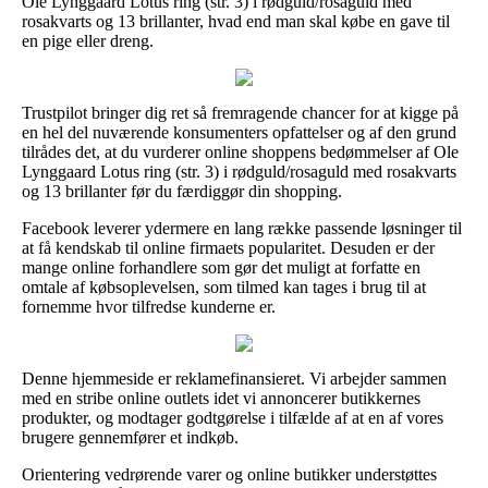
Ole Lynggaard Lotus ring (str. 3) i rødguld/rosaguld med
rosakvarts og 13 brillanter, hvad end man skal købe en gave til
en pige eller dreng.
Trustpilot bringer dig ret så fremragende chancer for at kigge på
en hel del nuværende konsumenters opfattelser og af den grund
tilrådes det, at du vurderer online shoppens bedømmelser af Ole
Lynggaard Lotus ring (str. 3) i rødguld/rosaguld med rosakvarts
og 13 brillanter før du færdiggør din shopping.
Facebook leverer ydermere en lang række passende løsninger til
at få kendskab til online firmaets popularitet. Desuden er der
mange online forhandlere som gør det muligt at forfatte en
omtale af købsoplevelsen, som tilmed kan tages i brug til at
fornemme hvor tilfredse kunderne er.
Denne hjemmeside er reklamefinansieret. Vi arbejder sammen
med en stribe online outlets idet vi annoncerer butikkernes
produkter, og modtager godtgørelse i tilfælde af at en af vores
brugere gennemfører et indkøb.
Orientering vedrørende varer og online butikker understøttes