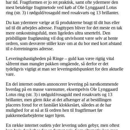
har tid. Fragtformen er jo ret praktisk, samt ofte ydermere den
mest betalelige fragtmetode ved køb af Ole Lynggaard Lotus
ring (str. 3) i rødguld/rosaguld med rosakvarts og 13 brillanter.
Du kan ydermere vælge at få produkterne bragt til dit hus eller
ud til dit arbejdes adresse. Fragttypen bliver for det meste en tak
mere omkostningsfuld, men ligeledes ultra smertefri. Den
prisbilligste fragtløsning vil dog utvivlsomt være selv at hente
ordren, som desværre stiller krav om at du bor med kort afstand
til e-forretningens adresse.
Leveringshastigheden på Ringe – guld kan være rigtig vital
såfremt man mangler pakken omgående, så derfor er det
tydeligvis vigtigt at man ser leveringstidspunktet for den aktuelle
vare.
En del internet outlets annoncerer levering på næstkommende
hverdag på en masse varenumre, eksempelvis Ole Lynggaard
Lotus ring (str. 3) i rødguld/rosaguld med rosakvarts og 13
brillanter, men glem ikke at det afhænger af at bestillingen
placeres forud for et fastslået klokkeslæt, således at de har
mulighed for at nå at få ordren hen til fragtfirmaet før
pakkemedarbejderne tager hjem.
En række internet outlets yder levering uden gebyr, men oftest