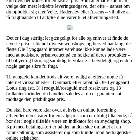
kun hvis der købes for en fastsat pris. Som alternativ kan man
vælge den mest letkøbte leveringsudgave, der ofte – uanset om
du opholder sig nær Vejle, Haderslev eller Assens – vil blive at
få fragtmanden til at køre dine varer til et afhentningssted.
Det er i dag særligt let gængeligt for alle og enhver at finde de
laveste priser i blandt diverse webshops, og herved har langt de
fleste Ole Lynggaard internet varehuse ikke kunne lade være
med at nedskære prisniveauet på en række af deres produkter –
til babyer og børn, og samtidig til voksne – betydeligt, og endda
nogle gange sikre fri fragt.
Til gengæld kan det trods alt være nyttigt at efterse nogle få
internet virksomheder i Danmark efter rabat på Ole Lynggaard
Lotus ring (str. 3) i rødguld/rosaguld med rosakvarts og 13
brillanter forinden du handler, således at du er garanteret at
modtage den prisbilligste pris.
Du skal bare være klar over, at hvis en online forretning
afhænder deres varer for en salgspris som er utrolig tiltalende, så
bør det i nogle tilfælde være en indikator for en snydagtig shop.
Køb med betalingskort er på den anden side omfattet af en
foranstaltning, som assisterer dig som kunde imod bedrageriske
online selskaber.