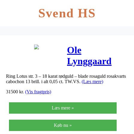
Svend HS
Ole
Lynggaard
Lotus ring (str.
Ring Lotus str. 3 – 18 karat rødguld – blade rosaguld rosakvarts
3) i
cabochon 13 brill. i alt 0,05 ct. TW.VS.
(Læs mere)
rødguld/rosagul
31500
kr.
(Vis fragtpris)
med
Læs mere »
rosakvarts og
13 brillanter
Køb nu »