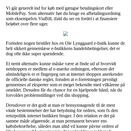
Vi går generelt ind for køb med gængse betalingskort eller
MobilePay. Som alternativ bør du bruge en afbetalingsordning
som eksempelvis ViaBill, ifald du ser en fordel i at finansiere
beløbet over flere uger.
Forinden nogen bestiller hos en Ole Lynggaard e-butik kunne de
helt sikkert gennemlæse e-butikkens handelsbetingelser, det er
dog ofte ikke super spændende.
Et nemt alternativ kunne måske være at finde ud af hvorvidt
netshoppen er medlem af e-mærke ordningen, eftersom det
almindeligvis er et fingerpeg om at internet shoppen anerkender
de officielle danske regler, foruden at e-forretningen jævnligt
gennemses af eksperter som er meget bekendte med vilkårene på
området. Desuden får du chance for en hjælpende hånd, når du
forvoldes problemstillinger ved din shopping.
Derudover er det godt at man er hensynstagende til de mest
vitale bestemmelser der har betydning for ordren, som fx den
returpolitik internet butikken bruger. I den relation er det på
samme måde afgørende, at man permanent bevarer ens
købsbekræftelse, således man altid vil kunne påvise ordren af