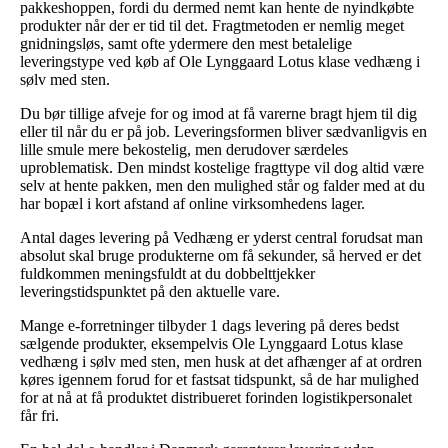
pakkeshoppen, fordi du dermed nemt kan hente de nyindkøbte
produkter når der er tid til det. Fragtmetoden er nemlig meget
gnidningsløs, samt ofte ydermere den mest betalelige
leveringstype ved køb af Ole Lynggaard Lotus klase vedhæng i
sølv med sten.
Du bør tillige afveje for og imod at få varerne bragt hjem til dig
eller til når du er på job. Leveringsformen bliver sædvanligvis en
lille smule mere bekostelig, men derudover særdeles
uproblematisk. Den mindst kostelige fragttype vil dog altid være
selv at hente pakken, men den mulighed står og falder med at du
har bopæl i kort afstand af online virksomhedens lager.
Antal dages levering på Vedhæng er yderst central forudsat man
absolut skal bruge produkterne om få sekunder, så herved er det
fuldkommen meningsfuldt at du dobbelttjekker
leveringstidspunktet på den aktuelle vare.
Mange e-forretninger tilbyder 1 dags levering på deres bedst
sælgende produkter, eksempelvis Ole Lynggaard Lotus klase
vedhæng i sølv med sten, men husk at det afhænger af at ordren
køres igennem forud for et fastsat tidspunkt, så de har mulighed
for at nå at få produktet distribueret forinden logistikpersonalet
får fri.