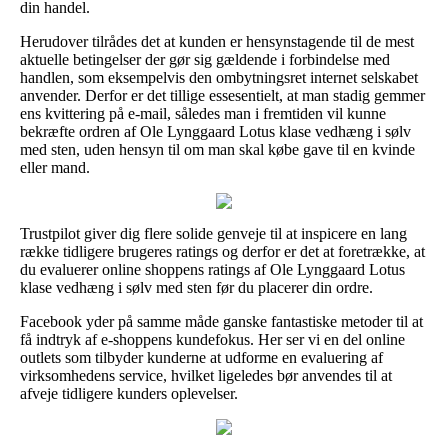
din handel.
Herudover tilrådes det at kunden er hensynstagende til de mest
aktuelle betingelser der gør sig gældende i forbindelse med
handlen, som eksempelvis den ombytningsret internet selskabet
anvender. Derfor er det tillige essesentielt, at man stadig gemmer
ens kvittering på e-mail, således man i fremtiden vil kunne
bekræfte ordren af Ole Lynggaard Lotus klase vedhæng i sølv
med sten, uden hensyn til om man skal købe gave til en kvinde
eller mand.
Trustpilot giver dig flere solide genveje til at inspicere en lang
række tidligere brugeres ratings og derfor er det at foretrække, at
du evaluerer online shoppens ratings af Ole Lynggaard Lotus
klase vedhæng i sølv med sten før du placerer din ordre.
Facebook yder på samme måde ganske fantastiske metoder til at
få indtryk af e-shoppens kundefokus. Her ser vi en del online
outlets som tilbyder kunderne at udforme en evaluering af
virksomhedens service, hvilket ligeledes bør anvendes til at
afveje tidligere kunders oplevelser.