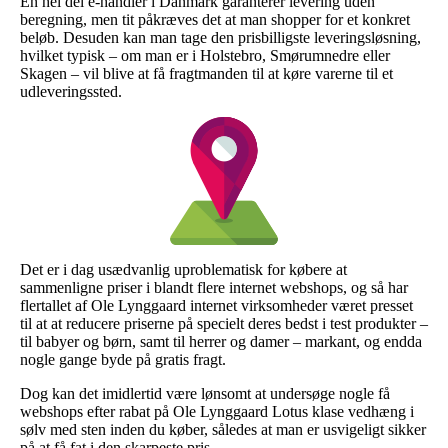
En hel del e-handler i Danmark garanterer levering uden
beregning, men tit påkræves det at man shopper for et konkret
beløb. Desuden kan man tage den prisbilligste leveringsløsning,
hvilket typisk – om man er i Holstebro, Smørumnedre eller
Skagen – vil blive at få fragtmanden til at køre varerne til et
udleveringssted.
Det er i dag usædvanlig uproblematisk for købere at
sammenligne priser i blandt flere internet webshops, og så har
flertallet af Ole Lynggaard internet virksomheder været presset
til at at reducere priserne på specielt deres bedst i test produkter –
til babyer og børn, samt til herrer og damer – markant, og endda
nogle gange byde på gratis fragt.
Dog kan det imidlertid være lønsomt at undersøge nogle få
webshops efter rabat på Ole Lynggaard Lotus klase vedhæng i
sølv med sten inden du køber, således at man er usvigeligt sikker
på at få fat i den skarpeste pris.