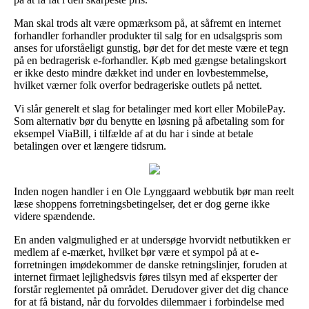
Man skal trods alt være opmærksom på, at såfremt en internet
forhandler forhandler produkter til salg for en udsalgspris som
anses for uforståeligt gunstig, bør det for det meste være et tegn
på en bedragerisk e-forhandler. Køb med gængse betalingskort
er ikke desto mindre dækket ind under en lovbestemmelse,
hvilket værner folk overfor bedrageriske outlets på nettet.
Vi slår generelt et slag for betalinger med kort eller MobilePay.
Som alternativ bør du benytte en løsning på afbetaling som for
eksempel ViaBill, i tilfælde af at du har i sinde at betale
betalingen over et længere tidsrum.
Inden nogen handler i en Ole Lynggaard webbutik bør man reelt
læse shoppens forretningsbetingelser, det er dog gerne ikke
videre spændende.
En anden valgmulighed er at undersøge hvorvidt netbutikken er
medlem af e-mærket, hvilket bør være et sympol på at e-
forretningen imødekommer de danske retningslinjer, foruden at
internet firmaet lejlighedsvis føres tilsyn med af eksperter der
forstår reglementet på området. Derudover giver det dig chance
for at få bistand, når du forvoldes dilemmaer i forbindelse med