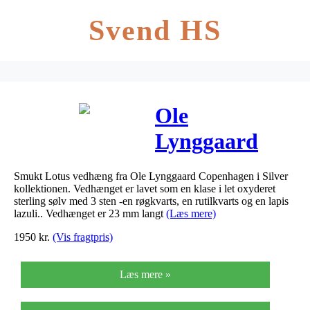
Svend HS
Ole
Lynggaard
Lotus klase
Smukt Lotus vedhæng fra Ole Lynggaard Copenhagen i Silver
vedhæng i sølv
kollektionen. Vedhænget er lavet som en klase i let oxyderet
sterling sølv med 3 sten -en røgkvarts, en rutilkvarts og en lapis
med sten
lazuli.. Vedhænget er 23 mm langt
(Læs mere)
1950
kr.
(Vis fragtpris)
Læs mere »