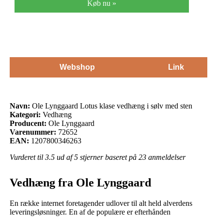
Køb nu »
Webshop
Link
Navn:
Ole Lynggaard Lotus klase vedhæng i sølv med sten
Kategori:
Vedhæng
Producent:
Ole Lynggaard
Varenummer:
72652
EAN:
1207800346263
Vurderet til
3.5
ud af 5 stjerner baseret på
23
anmeldelser
Vedhæng fra Ole Lynggaard
En række internet foretagender udlover til alt held alverdens
leveringsløsninger. En af de populære er efterhånden