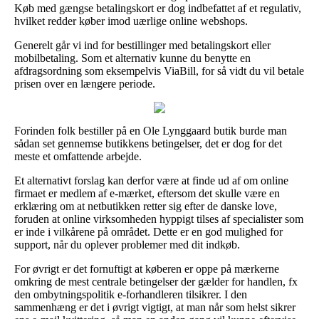
Køb med gængse betalingskort er dog indbefattet af et regulativ,
hvilket redder køber imod uærlige online webshops.
Generelt går vi ind for bestillinger med betalingskort eller
mobilbetaling. Som et alternativ kunne du benytte en
afdragsordning som eksempelvis ViaBill, for så vidt du vil betale
prisen over en længere periode.
Forinden folk bestiller på en Ole Lynggaard butik burde man
sådan set gennemse butikkens betingelser, det er dog for det
meste et omfattende arbejde.
Et alternativt forslag kan derfor være at finde ud af om online
firmaet er medlem af e-mærket, eftersom det skulle være en
erklæring om at netbutikken retter sig efter de danske love,
foruden at online virksomheden hyppigt tilses af specialister som
er inde i vilkårene på området. Dette er en god mulighed for
support, når du oplever problemer med dit indkøb.
For øvrigt er det fornuftigt at køberen er oppe på mærkerne
omkring de mest centrale betingelser der gælder for handlen, fx
den ombytningspolitik e-forhandleren tilsikrer. I den
sammenhæng er det i øvrigt vigtigt, at man når som helst sikrer