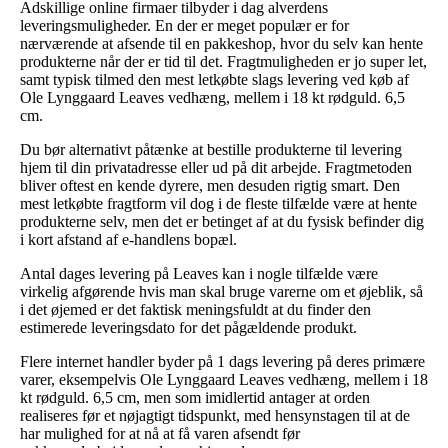
Adskillige online firmaer tilbyder i dag alverdens
leveringsmuligheder. En der er meget populær er for
nærværende at afsende til en pakkeshop, hvor du selv kan hente
produkterne når der er tid til det. Fragtmuligheden er jo super let,
samt typisk tilmed den mest letkøbte slags levering ved køb af
Ole Lynggaard Leaves vedhæng, mellem i 18 kt rødguld. 6,5
cm.
Du bør alternativt påtænke at bestille produkterne til levering
hjem til din privatadresse eller ud på dit arbejde. Fragtmetoden
bliver oftest en kende dyrere, men desuden rigtig smart. Den
mest letkøbte fragtform vil dog i de fleste tilfælde være at hente
produkterne selv, men det er betinget af at du fysisk befinder dig
i kort afstand af e-handlens bopæl.
Antal dages levering på Leaves kan i nogle tilfælde være
virkelig afgørende hvis man skal bruge varerne om et øjeblik, så
i det øjemed er det faktisk meningsfuldt at du finder den
estimerede leveringsdato for det pågældende produkt.
Flere internet handler byder på 1 dags levering på deres primære
varer, eksempelvis Ole Lynggaard Leaves vedhæng, mellem i 18
kt rødguld. 6,5 cm, men som imidlertid antager at orden
realiseres før et nøjagtigt tidspunkt, med hensynstagen til at de
har mulighed for at nå at få varen afsendt før