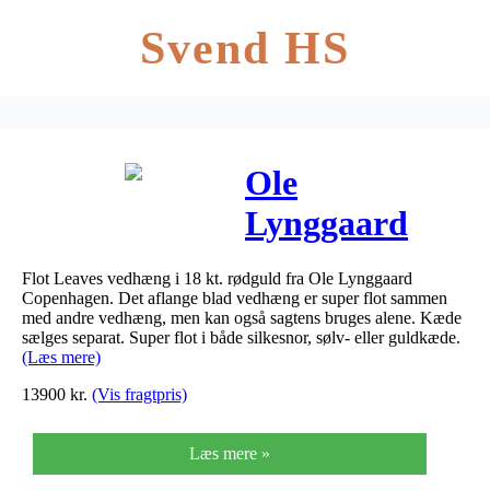
Svend HS
Ole
Lynggaard
Leaves
Flot Leaves vedhæng i 18 kt. rødguld fra Ole Lynggaard
vedhæng,
Copenhagen. Det aflange blad vedhæng er super flot sammen
med andre vedhæng, men kan også sagtens bruges alene. Kæde
mellem i 18 kt
sælges separat. Super flot i både silkesnor, sølv- eller guldkæde.
(Læs mere)
rødguld. 6,5
13900
kr.
(Vis fragtpris)
cm
Læs mere »