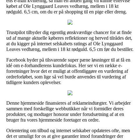
ens e-mail kvittering, så man en anden gang vil kunne eftervise
købet af Ole Lynggaard Leaves vedhæng, mellem i 18 kt
rødguld. 6,5 cm, om du er på shopping til en pige eller dreng.
Trustpilot tilbyder dig egentlig ønskværdige chancer for at finde
ud af mange aktuelle køberes reflektioner og herved tilrådes det,
at du kigger på internet selskabets ratings af Ole Lynggaard
Leaves vedhæng, mellem i 18 kt rødguld. 6,5 cm før du bestiller.
Facebook byder på tilsvarende super pæne løsninger til at få en
idé om e-forhandlerens kundefokus. Her ser vi en række e-
forretninger hvor det er muligt at offentliggøre en vurdering af
ordreforløbet, som lige så vel burde anvendes til vurdering af
tidligere kunders oplevelser.
Denne hjemmeside finansieres af reklameindtægter. Vi arbejder
sammen med forskellige webbutikker når vi formidler deres
produkter, og modtager honorar under forudsætning af at en
bruger fra vores hjemmeside foretager en ordre.
Orientering om tilbud og internet selskaber opdateres ofte, men
det er umuligt for os at give garantier imod forandringer der