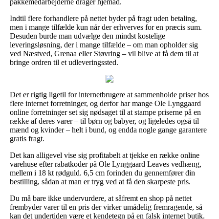
pakkemedarbejderne drager hjemad.
Indtil flere forhandlere på nettet byder på fragt uden betaling,
men i mange tilfælde kun når der erhverves for en præcis sum.
Desuden burde man udvælge den mindst kostelige
leveringsløsning, der i mange tilfælde – om man opholder sig
ved Næstved, Grenaa eller Støvring – vil blive at få dem til at
bringe ordren til et udleveringssted.
Det er rigtig ligetil for internetbrugere at sammenholde priser hos
flere internet forretninger, og derfor har mange Ole Lynggaard
online forretninger set sig nødsaget til at stampe priserne på en
række af deres varer – til børn og babyer, og ligeledes også til
mænd og kvinder – helt i bund, og endda nogle gange garantere
gratis fragt.
Det kan alligevel vise sig profitabelt at tjekke en række online
varehuse efter rabatkoder på Ole Lynggaard Leaves vedhæng,
mellem i 18 kt rødguld. 6,5 cm forinden du gennemfører din
bestilling, sådan at man er tryg ved at få den skarpeste pris.
Du må bare ikke undervurdere, at såfremt en shop på nettet
frembyder varer til en pris der virker umådelig fremragende, så
kan det undertiden være et kendetegn på en falsk internet butik.