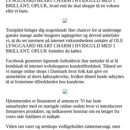
LYNGGAARD HEART CHARM I HVIDGULD MED 1
BRILLANT, OPLUK, hvad end du skal shoppe til en voksen
eller et barn.
Trustpilot bringer dig nogenlunde fine chancer for at undersøge
ganske mange andre brugeres iagttagelser og derved anbefaler
vi, at du ser nærmere på internet virksomhedens omtaler af OLE
LYNGGAARD HEART CHARM I HVIDGULD MED 1
BRILLANT, OPLUK forinden du køber.
Facebook genererer lignende forholdsvis fine metoder til at få
kendskab til internet webshoppens kundetilfredshed. Tilmed ser
vi mange online shops i Danmark hvor folk kan give en
anmeldelse af deres købsoplevelse, hvilket tilmed burde udnyttes
til at fornemme tilfredsheden hos kunderne.
Hjemmesiden er finansieret af annoncer. Vi har faste
samarbejder med en mængde online outlets hvor vi introducerer
firmaernes produkter, og indkasserer honorar om en bruger fra
vores side fuldfører et indkøb.
Viden om varer og netshops vedligeholdes rutinemæssigt, men