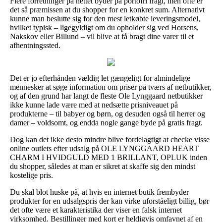
Flere forretninger på nettet byder på portofri fragt, men ofte er
det så præmissen at du shopper for en konkret sum. Alternativt
kunne man beslutte sig for den mest letkøbte leveringsmodel,
hvilket typisk – ligegyldigt om du opholder sig ved Horsens,
Nakskov eller Billund – vil blive at få bragt dine varer til et
afhentningssted.
Det er jo efterhånden vældig let gængeligt for almindelige
mennesker at søge information om priser på tværs af netbutikker,
og af den grund har langt de fleste Ole Lynggaard netbutikker
ikke kunne lade være med at nedsætte prisniveauet på
produkterne – til babyer og børn, og desuden også til herrer og
damer – voldsomt, og endda nogle gange byde på gratis fragt.
Dog kan det ikke desto mindre blive fordelagtigt at checke visse
online outlets efter udsalg på OLE LYNGGAARD HEART
CHARM I HVIDGULD MED 1 BRILLANT, OPLUK inden
du shopper, således at man er sikret at skaffe sig den mindst
kostelige pris.
Du skal blot huske på, at hvis en internet butik frembyder
produkter for en udsalgspris der kan virke uforståeligt billig, bør
det ofte være et karakteristika der viser en falsk internet
virksomhed. Bestillinger med kort er heldigvis omfavnet af en