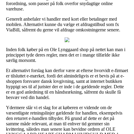
forordning, som passer på folk overfor snydagtige online
varehuse.
Generelt anbefaler vi handler med kort eller betalinger med
mobilen. Alternativt kunne du vælge et afdragstilbud som fx
ViaBill, såfremt du gerne vil afdrage omkostningerne senere.
Inden folk køber på en Ole Lynggaard shop på nettet kan man i
princippet tyde deres regler, men det er i mange tilfælde ikke
særlig morsomt.
Et alternativt forslag kan derfor være at efterse hvorvidt e-firmaet
er tilsluttet e-mærket, fordi det almindeligvis er et bevis på at e-
shoppen forsvarer dansk lovgivning, samt at internet butikken
hyppigt ses til af jurister der er inde i de gældende regler. Dette
er en god anledning til en håndsrækning, såfremt du skulle få
besvær ved din handel.
Ydermere slår vi et slag for at køberen er vidende om de
væsentligste retningslinjer gældende for handlen, eksempelvis
den returret e-handlen tilbyder. På grund af dette er det på
samme måde relevant, at man til enhver tid gemmer sin
kvittering, således man senere kan bevidne ordren af OLE