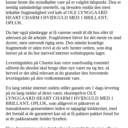
kunne hente din nyindkøbte vare på et valgfrit tidspunkt. Den er
nemlig ualmindeligt smertefri, og desuden endda den mest
letkøbte fragtmulighed ved køb af OLE LYNGGAARD
HEART CHARM I HVIDGULD MED 1 BRILLANT,
OPLUK.
Du bør også planlægge at få varerne sendt til dit hus eller til
adressen på dit arbejde. Fragtformen bliver for det meste en tand
dyrere, men omvendt rigtig nem. Den mindst kostelige
fragtmetode er uden tvivl at du selv henter ordren, som dog
beroer på at du bor nærved internet webshoppens lager.
Leveringstiden på Charms kan være usædvanlig essentiel
såfremt du absolut skal bruge dine nye varer nu og her, så
herved er det altså relevant at du gransker den forventede
leveringsdato på den vedkommende vare.
En lang række internet outlets stiller garanti om 1 dags levering
på en lang række af deres varer, eksempelvis OLE
LYNGGAARD HEART CHARM I HVIDGULD MED 1
BRILLANT, OPLUK, som alligevel er påkrævet at
transaktionen gennemføres inden et nøjagtigt klokkeslæt, med
det formål at de garanteret kan nå at få pakken pakket forud for
at de pakkeansatte holder fyraften.