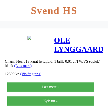
Svend HS
OLE
LYNGGAARD
HEART
Charm Heart 18 karat hvidguld, 1 brill. 0,01 ct TW.VS (opluk)
CHARM I
blank
(Læs mere)
HVIDGULD
12800
kr.
(Vis fragtpris)
MED 1
Læs mere »
BRILLANT,
OPLUK
Køb nu »